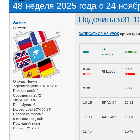
48 неделя 2025 года с 24 нояб
Поделиться
31.1
Админ
Демиург
ЗАПИСАТЬСЯ НА УРОК
прямо тут 
24
пнд
вторник
ноября
9-30
9-30
ЛГК2503
online
online
Откуда:
Пермь
Зарегистрирован
: 18.07.2011
9-30
9-30
Приглашений:
0
Сообщений:
2372
Уважение:
+36
10-15
БПА2404
10-15
Пол:
Мужской
Возраст:
51
[1974-09-14]
Провел на форуме:
11-00
ААВ2407
11-00
5 месяцев 18 дней
Последний визит:
Сегодня 21:25:08
11-45
11-45