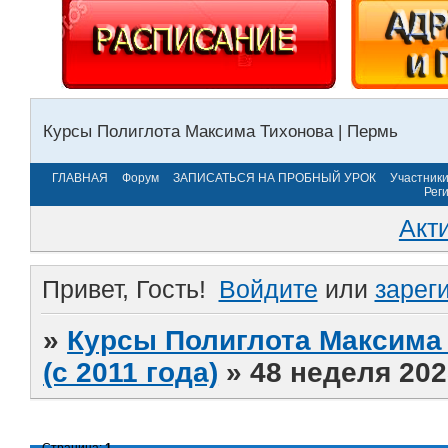
Курсы Полиглота Максима Тихонова | Пермь
ГЛАВНАЯ
Форум
ЗАПИСАТЬСЯ НА ПРОБНЫЙ УРОК
Участник
Рег
Акт
Привет, Гость!
Войдите
или
зарег
»
Курсы Полиглота Максима 
(с 2011 года)
»
48 неделя 202
Страница:
1