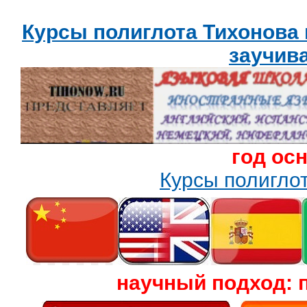
Курсы полиглота Тихонова
заучив
год ос
Курсы полигл
научный подход: 