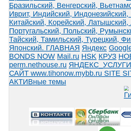
Бразильский,
Венгерский,
Вьетнам
Иврит,
Индийский,
Индонезийский,
Китайский,
Корейский,
Латышский,
Португальский,
Польский,
Румынск
Тайский,
Тамильский,
Турецкий,
Фи
Японский.
ГЛАВНАЯ
Яндекс
Googl
BONDS NOW
Mail.ru
HSK
КРУЗ
НО
perm.nethouse.ru
ЯНДЕКС_УСЛУГ
САЙТ www.tihonow.mybb.ru
SITE
SI
АКТИВные темы