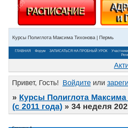
Курсы Полиглота Максима Тихонова | Пермь
ГЛАВНАЯ
Форум
ЗАПИСАТЬСЯ НА ПРОБНЫЙ УРОК
Участник
Рег
Акт
Привет, Гость!
Войдите
или
зарег
»
Курсы Полиглота Максима 
(с 2011 года)
»
34 неделя 202
Страница:
1