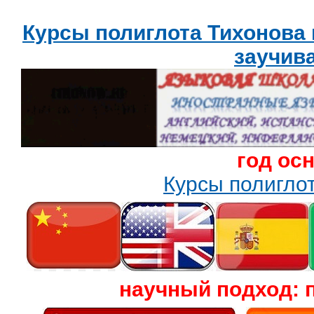
Курсы полиглота Тихонова
заучив
год ос
Курсы полигл
научный подход: 