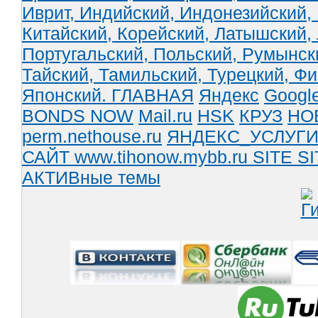
Иврит,
Индийский,
Индонезийский,
Китайский,
Корейский,
Латышский,
Португальский,
Польский,
Румынск
Тайский,
Тамильский,
Турецкий,
Фи
Японский.
ГЛАВНАЯ
Яндекс
Googl
BONDS NOW
Mail.ru
HSK
КРУЗ
НО
perm.nethouse.ru
ЯНДЕКС_УСЛУГ
САЙТ www.tihonow.mybb.ru
SITE
SI
АКТИВные темы