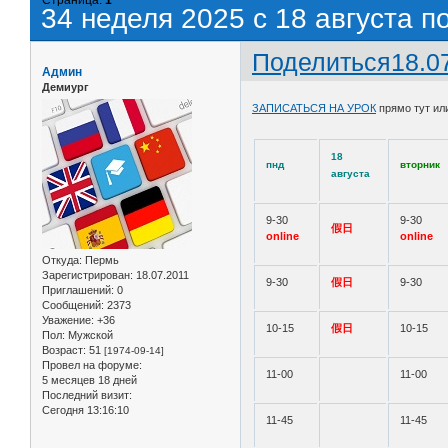
34 неделя 2025 с 18 августа п
Поделиться
18.0
Админ
Демиург
ЗАПИСАТЬСЯ НА УРОК
прямо тут ил
18
пнд
вторник
августа
9-30
9-30
假日
online
online
Откуда:
Пермь
Зарегистрирован
: 18.07.2011
9-30
假日
9-30
Приглашений:
0
Сообщений:
2373
Уважение:
+36
10-15
假日
10-15
Пол:
Мужской
Возраст:
51
[1974-09-14]
Провел на форуме:
11-00
11-00
5 месяцев 18 дней
Последний визит:
Сегодня 13:16:10
11-45
11-45