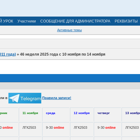
Й УРОК
Участники
СООБЩЕНИЕ ДЛЯ АДМИНИСТРАТОРА
РЕКВИЗИТЫ
Активные темы
011 года)
»
46 неделя 2025 года с 10 ноября по 14 ноября
или в
Правила записи!
орник
11 ноября
среда
12 ноября
четверг
13 ноябр
30
online
ЛГК2503
9-30
online
ЛГК2503
9-30
online
ЛГК2503