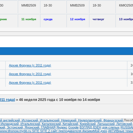
30
ММВ2509
18-30
ММВ2509
18-30
КМЮ250
орник
11 ноября
среда
12 ноября
четверг
13 ноябр
Архив Форума (с 2011 года)
2
Архив Форума (с 2011 года)
1
Архив Форума (с 2011 года)
3
011 года)
»
46 неделя 2025 года с 10 ноября по 14 ноября
й английский,
Испанский,
Итальянский,
Немецкий,
Нидерландский,
Французский
Пособ
,
Ирландский,
Итальянский,
Каталонский,
Китайский,
Корейский,
Латышский,
Литовский
кий,
Эстонский,
Японский.
ГЛАВНАЯ
Яндекс
Google
ВЗГЛЯД
ДЗЕН
для слепых
RUSSI
www.tihonow.mybb.ru
SITE
SITE 2
сайт преподавателя физики
Мой дзен
АКТИВные тем