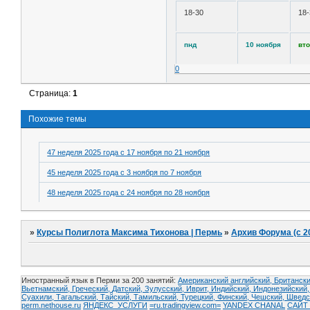
18-30
18-
пнд
10 ноября
вт
0
Страница:
1
Похожие темы
47 неделя 2025 года с 17 ноября по 21 ноября
45 неделя 2025 года с 3 ноября по 7 ноября
48 неделя 2025 года с 24 ноября по 28 ноября
»
Курсы Полиглота Максима Тихонова | Пермь
»
Архив Форума (с 2
Иностранный язык в Перми за 200 занятий:
Американский английский, Британски
Вьетнамский,
Греческий,
Датский,
Зулусский,
Иврит,
Индийский,
Индонезийский
Суахили,
Тагальский,
Тайский,
Тамильский,
Турецкий,
Финский,
Чешский,
Шведс
perm.nethouse.ru
ЯНДЕКС_УСЛУГИ
=ru.tradingview.com=
YANDEX CHANAL
САЙТ 