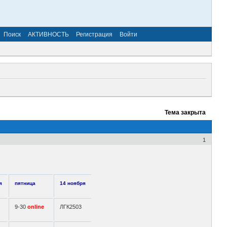
Поиск
АКТИВНОСТЬ
Регистрация
Войти
Тема закрыта
1
я
пятница
14 ноября
9-30
online
ЛГК2503