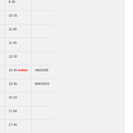
9-30
10-15
11-00
11-45
12-30
15-30
online
АВА2305
15-30
ВМН2503
16-15
17-00
17-45