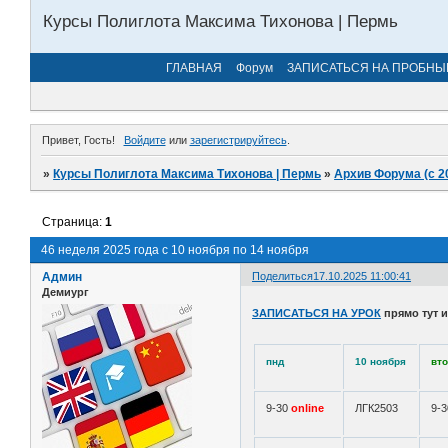
Курсы Полиглота Максима Тихонова | Пермь
ГЛАВНАЯ
Форум
ЗАПИСАТЬСЯ НА ПРОБНЫ
Привет, Гость!
Войдите
или
зарегистрируйтесь
.
»
Курсы Полиглота Максима Тихонова | Пермь
»
Архив Форума (с 2
Страница:
1
46 неделя 2025 года с 10 ноября по 14 ноября
Админ
Поделиться
17.10.2025 11:00:41
Демиург
ЗАПИСАТЬСЯ НА УРОК
прямо тут 
пнд
10 ноября
вт
9-30
online
ЛГК2503
9-