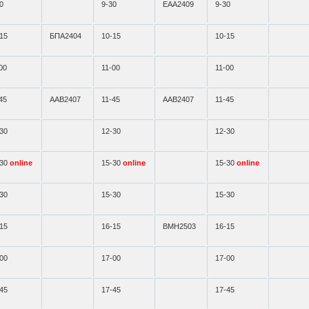
0
9-30
ЕАА2409
9-30
15
БПА2404
10-15
10-15
00
11-00
11-00
45
ААВ2407
11-45
ААВ2407
11-45
30
12-30
12-30
-30
online
15-30
online
15-30
online
30
15-30
15-30
15
16-15
ВМН2503
16-15
00
17-00
17-00
45
17-45
17-45