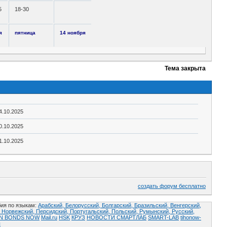
5
18-30
я
пятница
14 ноября
Тема закрыта
4.10.2025
0.10.2025
1.10.2025
создать форум бесплатно
ия по языкам:
Арабский,
Белорусский,
Болгарский,
Бразильский,
Венгерский,
,
Норвежский,
Персидский,
Португальский,
Польский,
Румынский,
Русский,
AN BONDS NOW
Mail.ru
HSK
КРУЗ
НОВОСТИ СМАРТЛАБ
SMART-LAB
tihonow-
ы