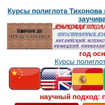
Курсы полиглота Тихонова
заучив
год ос
Курсы полигл
научный подход: 