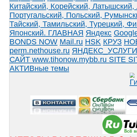
Китайский,
Корейский,
Латышский,
Португальский,
Польский,
Румынск
Тайский,
Тамильский,
Турецкий,
Фи
Японский.
ГЛАВНАЯ
Яндекс
Googl
BONDS NOW
Mail.ru
HSK
КРУЗ
НО
perm.nethouse.ru
ЯНДЕКС_УСЛУГ
САЙТ www.tihonow.mybb.ru
SITE
SI
АКТИВные темы