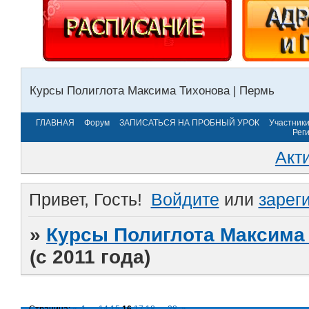
Курсы Полиглота Максима Тихонова | Пермь
ГЛАВНАЯ
Форум
ЗАПИСАТЬСЯ НА ПРОБНЫЙ УРОК
Участник
Рег
Акт
Привет, Гость!
Войдите
или
зарег
»
Курсы Полиглота Максима 
(с 2011 года)
Страница:
«
1
…
14
15
16
17
18
…
28
»