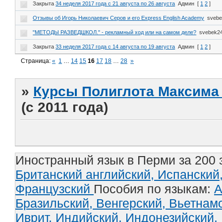
Закрыта
34 неделя 2017 года с 21 августа по 26 августа
Админ
[
1
2
]
Отзывы об Игорь Николаевич Серов и его Express English Academy
sveb
"МЕТОДЫ РАЗВЕДШКОЛ." - рекламный ход или на самом деле?
svebek2
Закрыта
33 неделя 2017 года с 14 августа по 19 августа
Админ
[
1
2
]
Страница:
«
1
…
14
15
16
17
18
…
28
»
»
Курсы Полиглота Максима 
(с 2011 года)
Иностранный язык в Перми за 200 
Британский английский,
Испанский
Французский
Пособия по языкам:
А
Бразильский,
Венгерский,
Вьетнам
Иврит,
Индийский,
Индонезийский,