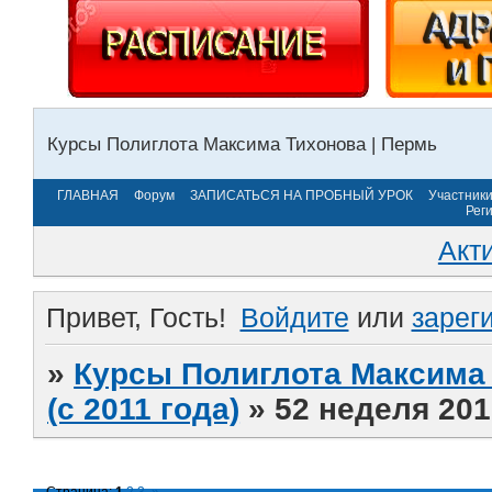
Курсы Полиглота Максима Тихонова | Пермь
ГЛАВНАЯ
Форум
ЗАПИСАТЬСЯ НА ПРОБНЫЙ УРОК
Участник
Рег
Акт
Привет, Гость!
Войдите
или
зарег
»
Курсы Полиглота Максима 
(с 2011 года)
»
52 неделя 201
Страница:
1
2
3
»