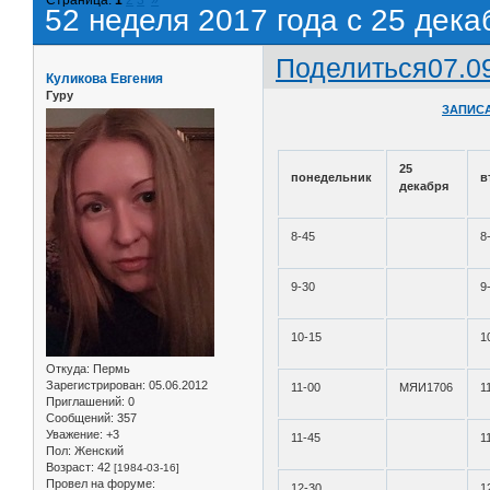
52 неделя 2017 года с 25 дека
Поделиться
07.0
Куликова Евгения
Гуру
ЗАПИСА
25
понедельник
в
декабря
8-45
8
9-30
9
10-15
1
Откуда:
Пермь
Зарегистрирован
: 05.06.2012
11-00
МЯИ1706
1
Приглашений:
0
Сообщений:
357
Уважение:
+3
11-45
1
Пол:
Женский
Возраст:
42
[1984-03-16]
Провел на форуме:
12-30
1