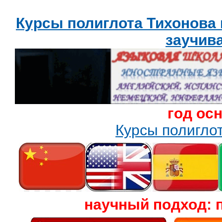
Курсы полиглота Тихонова
заучив
год ос
Курсы полигл
научный подход: 