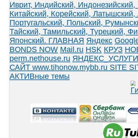
Иврит,
Индийский,
Индонезийский,
Китайский,
Корейский,
Латышский,
Португальский,
Польский,
Румынск
Тайский,
Тамильский,
Турецкий,
Фи
Японский.
ГЛАВНАЯ
Яндекс
Googl
BONDS NOW
Mail.ru
HSK
КРУЗ
НО
perm.nethouse.ru
ЯНДЕКС_УСЛУГ
САЙТ www.tihonow.mybb.ru
SITE
SI
АКТИВные темы