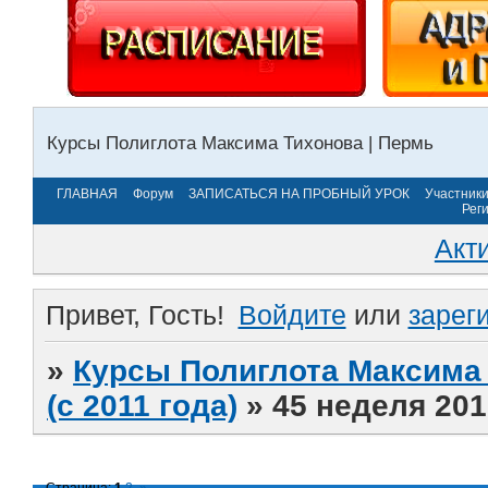
Курсы Полиглота Максима Тихонова | Пермь
ГЛАВНАЯ
Форум
ЗАПИСАТЬСЯ НА ПРОБНЫЙ УРОК
Участник
Рег
Акт
Привет, Гость!
Войдите
или
зарег
»
Курсы Полиглота Максима 
(с 2011 года)
»
45 неделя 201
Страница:
1
2
»