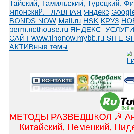
Тайский,
Тамильский,
Турецкий,
Фи
Японский.
ГЛАВНАЯ
Яндекс
Googl
BONDS NOW
Mail.ru
HSK
КРУЗ
НО
perm.nethouse.ru
ЯНДЕКС_УСЛУГ
САЙТ www.tihonow.mybb.ru
SITE
SI
АКТИВные темы
МЕТОДЫ РАЗВЕДШКОЛ ☭ Англ
Китайский, Немецкий, Нид