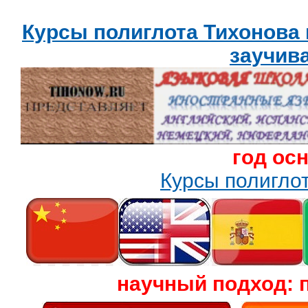
Курсы полиглота Тихонова
заучив
год ос
Курсы полигл
научный подход: 