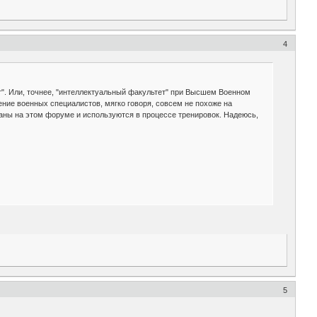
4
". Или, точнее, "интеллектуальный факультет" при Высшем Военном
ние военных специалистов, мягко говоря, совсем не похоже на
аны на этом форуме и используются в процессе тренировок. Надеюсь,
5