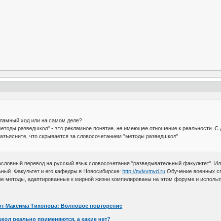
амный ход или на самом деле?
етоды разведшкол" - это рекламное понятие, не имеющее отношение к реальности. С 
азъясните, что скрывается за словосочетанием "методы разведшкол".
дословный перевод на русский язык словосочетания "разведывательный факультет". Или
ьный Факультет и его кафедры в Новосибирске:
http://nvivvmvd.ru
Обучение военных сп
е методы, адаптированные к мирной жизни компилированы на этом форуме и использую
от Максима Тихонова: Волновое повторение
кол реально применяются, а какие нет?