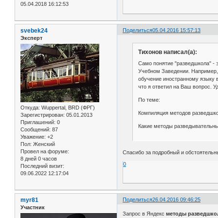
05.04.2018 16:12:53
svebek24
Поделиться
05.04.2016 15:57:13
Эксперт
Тихонов написал(а):
Само понятие "разведшкола" - 
Учебном Заведении. Например,
обучение иностранному языку 
что я ответил на Ваш вопрос. У
По теме:
Откуда:
Wuppertal, BRD (ФРГ)
Компиляция методов разведшко
Зарегистрирован
: 05.01.2013
Приглашений:
0
Какие методы разведывательны
Сообщений:
87
Уважение:
+2
Пол:
Женский
Провел на форуме:
Спасибо за подробный и обстоятельн
8 дней 0 часов
0
Последний визит:
09.06.2022 12:17:04
myr81
Поделиться
26.04.2016 09:46:25
Участник
Запрос в Яндекс
методы разведшко