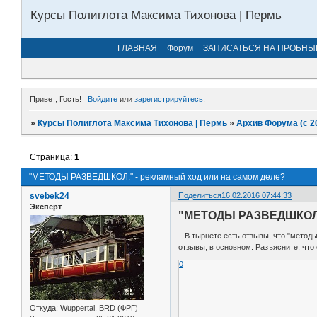
Курсы Полиглота Максима Тихонова | Пермь
ГЛАВНАЯ
Форум
ЗАПИСАТЬСЯ НА ПРОБНЫ
Привет, Гость!
Войдите
или
зарегистрируйтесь
.
»
Курсы Полиглота Максима Тихонова | Пермь
»
Архив Форума (с 2
Страница:
1
"МЕТОДЫ РАЗВЕДШКОЛ." - рекламный ход или на самом деле?
svebek24
Поделиться
16.02.2016 07:44:33
Эксперт
"МЕТОДЫ РАЗВЕДШКОЛ."
В тырнете есть отзывы, что "методы 
отзывы, в основном. Разъясните, что
0
Откуда:
Wuppertal, BRD (ФРГ)