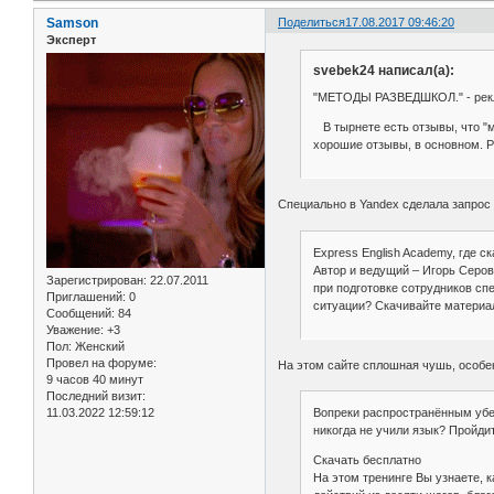
Samson
Поделиться
17.08.2017 09:46:20
Эксперт
svebek24 написал(а):
"МЕТОДЫ РАЗВЕДШКОЛ." - рекл
В тырнете есть отзывы, что "м
хорошие отзывы, в основном. Р
Специально в Yandex сделала запро
Express English Academy, где ск
Автор и ведущий – Игорь Серов
Зарегистрирован
: 22.07.2011
при подготовке сотрудников сп
Приглашений:
0
ситуации? Скачивайте материал
Сообщений:
84
Уважение:
+3
Пол:
Женский
Провел на форуме:
На этом сайте сплошная чушь, особен
9 часов 40 минут
Последний визит:
11.03.2022 12:59:12
Вопреки распространённым убе
никогда не учили язык? Пройд
Скачать бесплатно
На этом тренинге Вы узнаете, 