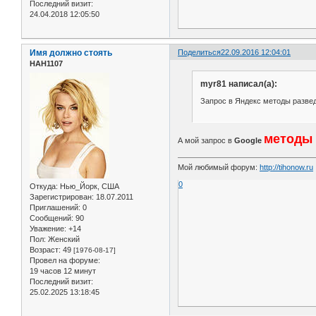
Последний визит:
24.04.2018 12:05:50
Имя должно стоять
Поделиться
22.09.2016 12:04:01
НАН1107
myr81 написал(а):
Запрос в Яндекс методы развед
методы
А мой запрос в
Google
Мой любимый форум:
http://tihonow.ru
0
Откуда:
Нью_Йорк, США
Зарегистрирован
: 18.07.2011
Приглашений:
0
Сообщений:
90
Уважение:
+14
Пол:
Женский
Возраст:
49
[1976-08-17]
Провел на форуме:
19 часов 12 минут
Последний визит:
25.02.2025 13:18:45