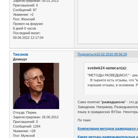
Зарегистрирован
: 05.01.2013
Приглашений:
0
Сообщений:
87
Уважение:
+2
Пол:
Женский
Провел на форуме:
8 дней 0 часов
Последний визит:
09.06.2022 12:17:04
Тихонов
Поделиться
16.02.2016 09:56:29
Демиург
svebek24 написал(а):
"МЕТОДЫ РАЗВЕДШКОЛ." - рекл
В тырнете есть отзывы, что "м
хорошие отзывы, в основном. Р
Само понятие "
разведшкола
" - это 
Заведении. Например, Разведывател
языку в гражданских ВУЗах. Некоторы
Откуда:
Пермь
Зарегистрирован
: 26.06.2012
По теме:
Приглашений:
0
Сообщений:
1294
Компиляция методов разведшкол 
Уважение:
+28
Пол:
Мужской
Какие методы разведывательных ш