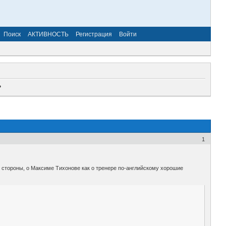
Поиск
АКТИВНОСТЬ
Регистрация
Войти
?
1
 стороны, о Максиме Тихонове как о тренере по-английскому хорошие