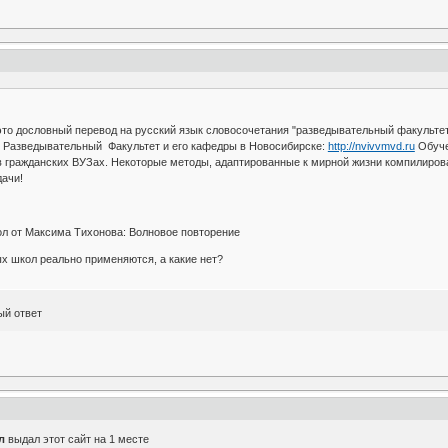
это дословный перевод на русский язык словосочетания "разведывательный факультет
 Разведывательный Факультет и его кафедры в Новосибирске:
http://nvivvmvd.ru
Обуче
в гражданских ВУЗах. Некоторые методы, адаптированные к мирной жизни компилиров
дачи!
л от Максима Тихонова: Волновое повторение
х школ реально применяются, а какие нет?
ый ответ
л
выдал этот сайт на 1 месте