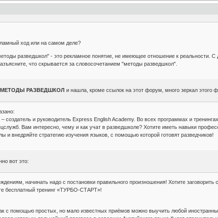
амный ход или на самом деле?
етоды разведшкол" - это рекламное понятие, не имеющее отношение к реальности. С 
азъясните, что скрывается за словосочетанием "методы разведшкол".
с
МЕТОДЫ РАЗВЕДШКОЛ
и нашла, кроме ссылок на этот форум, много зеркал этого ф
азано:
 – создатель и руководитель Express English Academy. Во всех программах и тренинг
ецслужб. Вам интересно, чему и как учат в разведшколе? Хотите иметь навыки профес
ы и внедряйте стратегию изучения языков, с помощью которой готовят разведчиков!
но вот это:
ждениям, начинать надо с постановки правильного произношения!
Хотите заговорить 
ите бесплатный тренинг «ТУРБО-СТАРТ»!
как с помощью простых, но мало известных приёмов можно выучить любой иностранны