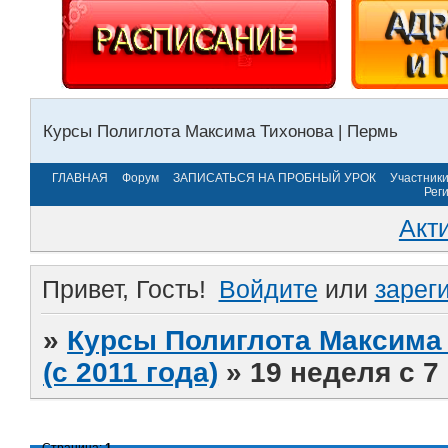
Курсы Полиглота Максима Тихонова | Пермь
ГЛАВНАЯ
Форум
ЗАПИСАТЬСЯ НА ПРОБНЫЙ УРОК
Участник
Рег
Акт
Привет, Гость!
Войдите
или
зарег
»
Курсы Полиглота Максима 
(с 2011 года)
»
19 неделя с 7
Страница:
1