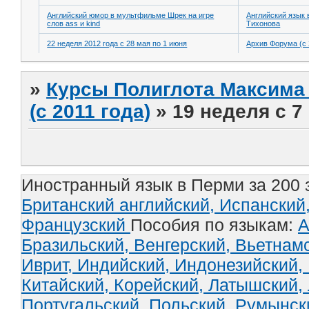
Английский юмор в мультфильме Шрек на игре
Английский язык 
слов ass и kind
Тихонова
22 неделя 2012 года с 28 мая по 1 июня
Архив Форума (с 
»
Курсы Полиглота Максима 
(с 2011 года)
»
19 неделя с 7
Иностранный язык в Перми за 200 
Британский английский,
Испанский
Французский
Пособия по языкам:
А
Бразильский,
Венгерский,
Вьетнам
Иврит,
Индийский,
Индонезийский,
Китайский,
Корейский,
Латышский,
Португальский,
Польский,
Румынск