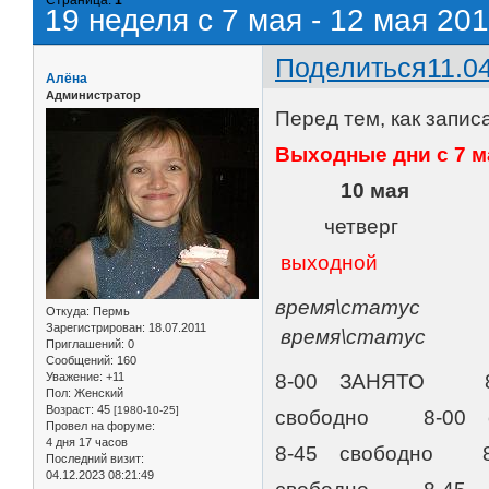
19 неделя с 7 мая - 12 мая 20
Поделиться
11.0
Алёна
Администратор
Перед тем, как запис
Выходные дни с 7 ма
10 мая 
четверг
выходной вы
время\статус
Откуда:
Пермь
Зарегистрирован
: 18.07.2011
время\статус 
Приглашений:
0
Сообщений:
160
Уважение:
+11
8-00 ЗАНЯТО 
Пол:
Женский
Возраст:
45
[1980-10-25]
свободно 8-00 с
Провел на форуме:
4 дня 17 часов
8-45 свободно 
Последний визит:
04.12.2023 08:21:49