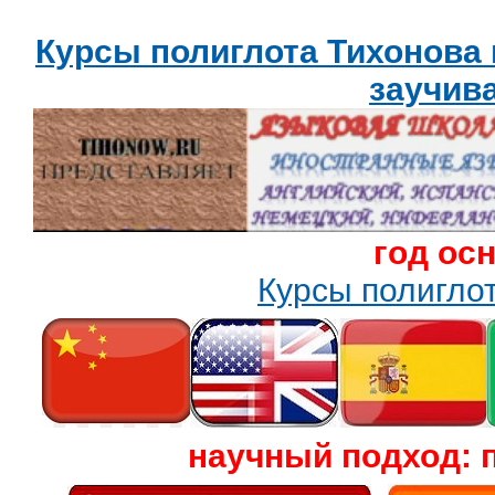
Курсы полиглота Тихонова
заучив
год ос
Курсы полигл
научный подход: 