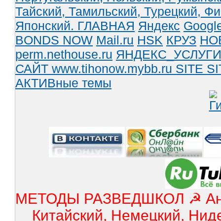
Тайский,
Тамильский,
Турецкий,
Фи
Японский.
ГЛАВНАЯ
Яндекс
Googl
BONDS NOW
Mail.ru
HSK
КРУЗ
НО
perm.nethouse.ru
ЯНДЕКС_УСЛУГ
САЙТ www.tihonow.mybb.ru
SITE
SI
АКТИВные темы
МЕТОДЫ РАЗВЕДШКОЛ ☭ Англ
Китайский, Немецкий, Нид