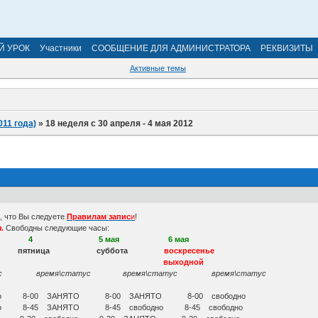
Й УРОК
Участники
СООБЩЕНИЕ ДЛЯ АДМИНИСТРАТОРА
РЕКВИЗИТЫ
Активные темы
011 года)
»
18 неделя с 30 апреля - 4 мая 2012
ь, что Вы следуете
Правилам запис
и
!
я.
Свободны следующие часы:
4 5 мая 6 мая
 пятница суббота
воскресенье
одной
атус время\статус время\статус время\статус
дно 8-00 ЗАНЯТО 8-00 ЗАНЯТО 8-00 свободно
но 8-45 ЗАНЯТО 8-45 свободно 8-45 свободно