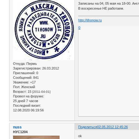
Записаны на 04, 05 мая на 18-00. Англ
В воскресенье НЕ работаем.
http://tihonow.ru
0
Откуда:
Пермь
Зарегистрирован
: 26.03.2012
Приглашений:
0
Сообщений:
841
Уважение:
+17
Пол:
Женский
Возраст:
15
[2011-04-01]
Провел на форуме:
25 дней 7 часов
Последний визит:
12.08.2020 06:19:56
nuss
Поделиться
02.05.2012 12:45:26
НУС1204
ok