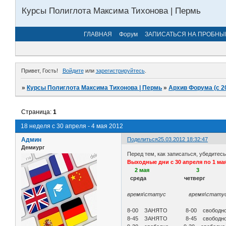
Курсы Полиглота Максима Тихонова | Пермь
ГЛАВНАЯ
Форум
ЗАПИСАТЬСЯ НА ПРОБНЫ
Привет, Гость!
Войдите
или
зарегистрируйтесь
.
»
Курсы Полиглота Максима Тихонова | Пермь
»
Архив Форума (с 2
Страница:
1
18 неделя с 30 апреля - 4 мая 2012
Админ
Поделиться
25.03.2012 18:32:47
Демиург
Перед тем, как записаться, убедитес
Выходные дни с 30 апреля по 1 ма
2 мая 3 
среда четверг
вых
время\статус время\ст
8-00 ЗАНЯТО 8-00 свобо
8-45 ЗАНЯТО 8-45 свобод