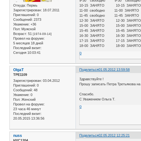
9-30 свободно 9-30 свобо
Откуда:
Пермь
10-15 ЗАНЯТО 10-15 ЗАНЯТ
Зарегистрирован
: 18.07.2011
11-00 свободно 11-00 ЗАН
Приглашений:
0
11-45 свободно 11-45 ЗАНЯ
Сообщений:
2373
12-30 ЗАНЯТО 12-30 ЗАНЯ
Уважение:
+36
15-00 ЗАНЯТО 15-00 ЗАНЯ
Пол:
Мужской
15-45 ЗАНЯТО 15-45 ЗАНЯ
Возраст:
51
[1974-09-14]
16-30 ЗАНЯТО 16-30 ЗАНЯ
Провел на форуме:
17-15 ЗАНЯТО 17-15 ЗАНЯТ
5 месяцев 18 дней
18-00 ЗАНЯТО 18-00 ЗАНЯ
Последний визит:
Сегодня 10:03:41
0
OlgaT
Поделиться
01.05.2012 13:59:58
ТРЕ1109
Здравствуйте !
Зарегистрирован
: 03.04.2012
Прошу записать Петра Третьякова на у
Приглашений:
0
Суббота - 
Сообщений:
48
Спасибо.
Уважение:
0
С Уважением Ольга Т.
Пол:
Женский
Провел на форуме:
0
23 часа 46 минут
Последний визит:
20.05.2015 13:36:56
nuss
Поделиться
02.05.2012 12:25:21
НУС1204