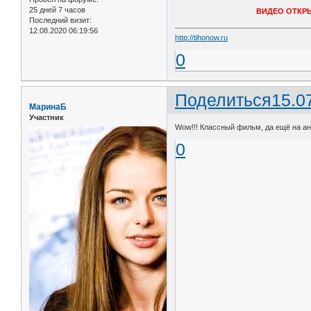
25 дней 7 часов
ВИДЕО ОТКР
Последний визит:
12.08.2020 06:19:56
http://tihonow.ru
0
Поделиться
15.0
МаринаБ
Участник
Wow!!! Классный фильм, да ещё на ан
0