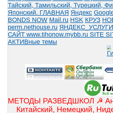
Тайский,
Тамильский,
Турецкий,
Фи
Японский.
ГЛАВНАЯ
Яндекс
Googl
BONDS NOW
Mail.ru
HSK
КРУЗ
НО
perm.nethouse.ru
ЯНДЕКС_УСЛУГ
САЙТ www.tihonow.mybb.ru
SITE
SI
АКТИВные темы
МЕТОДЫ РАЗВЕДШКОЛ ☭ Англ
Китайский, Немецкий, Нид