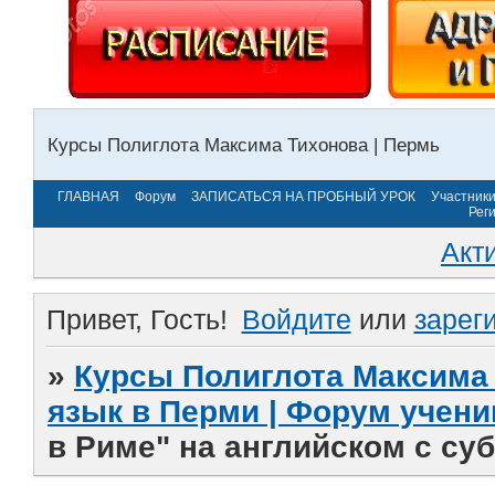
Курсы Полиглота Максима Тихонова | Пермь
ГЛАВНАЯ
Форум
ЗАПИСАТЬСЯ НА ПРОБНЫЙ УРОК
Участник
Рег
Акт
Привет, Гость!
Войдите
или
зарег
»
Курсы Полиглота Максима 
язык в Перми | Форум учени
в Риме" на английском с су