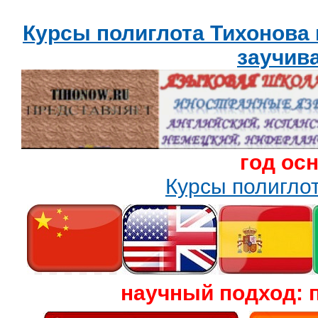
Курсы полиглота Тихонова
заучив
год ос
Курсы полигл
научный подход: 