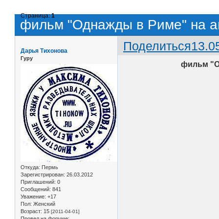
Страница:
1
фильм "Однажды в Риме" на а
Поделиться
13.0
Дарья Тихонова
Гуру
фильм "О
Откуда:
Пермь
Зарегистрирован
: 26.03.2012
Приглашений:
0
Сообщений:
841
Уважение:
+17
Пол:
Женский
Возраст:
15
[2011-04-01]
Провел на форуме: