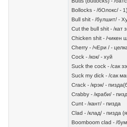
Butts (buttocks) - /бат
Bollocks - /бОлокс/ - 
Bull shit - /булшит/ - 
Cut the bull shit - /ка
Chicken shit - /чикен ш
Сherry - /чЕри / - целк
Сосk - /кок/ - хуй
Suck the cock - /сак зэ
Suck my dick - /сак ма
Crack - /крэк/ - пизда(
Crabby - /краби/ - пиз
Cunt - /кант/ - пизда
Clad - /клад/ - пизда (
Boomboom сlad - /бум