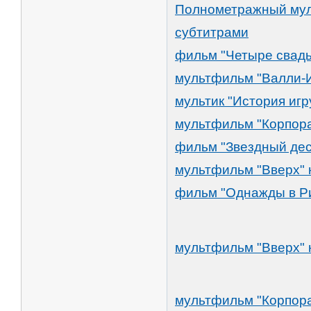
Полнометражный мул
субтитрами
фильм "Четыре свадь
мультфильм "Валли-И
мультик "История игр
мультфильм "Корпора
фильм "Звездный дес
мультфильм "Вверх" 
фильм "Однажды в Ри
мультфильм "Вверх" 
мультфильм "Корпора