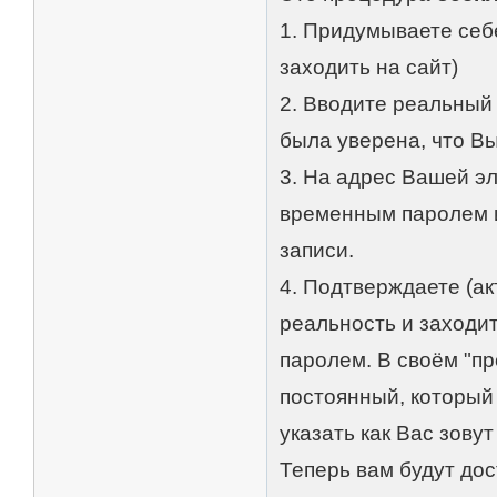
1. Придумываете себ
заходить на сайт)
2. Вводите реальный
была уверена, что Вы
3. На адрес Вашей э
временным паролем и
записи.
4. Подтверждаете (ак
реальность и заходи
паролем. В своём "п
постоянный, который 
указать как Вас зову
Теперь вам будут до