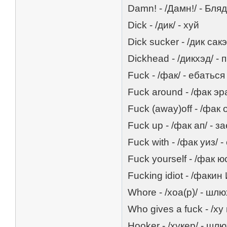
Damn! - /Дамн!/ - Блядь
Dick - /дик/ - хуй
Dick sucker - /дик сак
Dickhead - /дикхэд/ -
Fuck - /фак/ - ебаться
Fuck around - /фак эр
Fuck (away)off - /фак
Fuck up - /фак ап/ - з
Fuck with - /фак уиз/ 
Fuck yourself - /фак 
Fucking idiot - /факи
Whore - /хоа(р)/ - шл
Who gives a fuck - /ху
Hooker - /хукер/ - шл