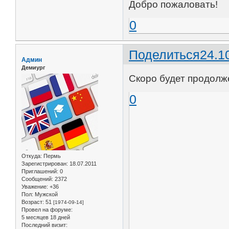
Добро пожаловать!
0
Поделиться
24.1
Админ
Демиург
Скоро будет продолж
0
Откуда:
Пермь
Зарегистрирован
: 18.07.2011
Приглашений:
0
Сообщений:
2372
Уважение:
+36
Пол:
Мужской
Возраст:
51
[1974-09-14]
Провел на форуме:
5 месяцев 18 дней
Последний визит: