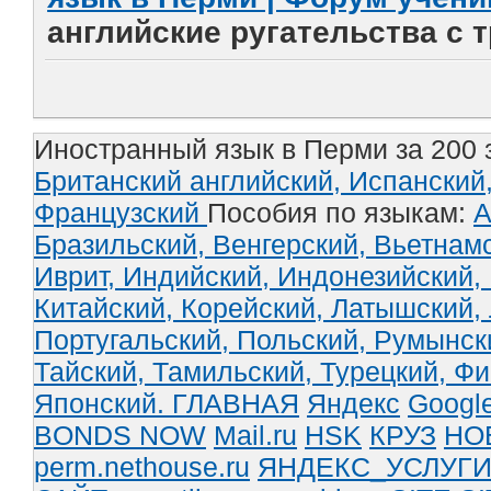
английские ругательства с 
Иностранный язык в Перми за 200 
Британский английский,
Испанский
Французский
Пособия по языкам:
А
Бразильский,
Венгерский,
Вьетнам
Иврит,
Индийский,
Индонезийский,
Китайский,
Корейский,
Латышский,
Португальский,
Польский,
Румынск
Тайский,
Тамильский,
Турецкий,
Фи
Японский.
ГЛАВНАЯ
Яндекс
Googl
BONDS NOW
Mail.ru
HSK
КРУЗ
НО
perm.nethouse.ru
ЯНДЕКС_УСЛУГ