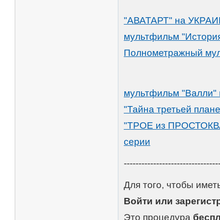
"АВАТАРТ" на УКРАИ
мультфильм "История
Полнометражный муль
мультфильм "Валли" 
"Тайна третьей план
"ТРОЕ из ПРОСТОКВ
серии
--------------------------------
Для того, чтобы иметь
Войти или зарегист
Это процедура
бесп