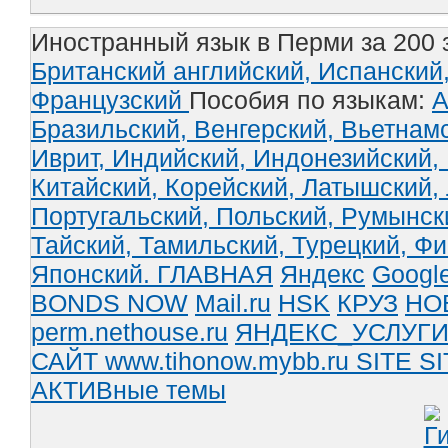
Иностранный язык в Перми за 200 
Британский английский,
Испанский
Французский
Пособия по языкам:
А
Бразильский,
Венгерский,
Вьетнам
Иврит,
Индийский,
Индонезийский,
Китайский,
Корейский,
Латышский,
Португальский,
Польский,
Румынск
Тайский,
Тамильский,
Турецкий,
Фи
Японский.
ГЛАВНАЯ
Яндекс
Googl
BONDS NOW
Mail.ru
HSK
КРУЗ
НО
perm.nethouse.ru
ЯНДЕКС_УСЛУГ
САЙТ www.tihonow.mybb.ru
SITE
SI
АКТИВные темы