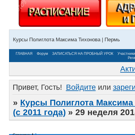
Курсы Полиглота Максима Тихонова | Пермь
ГЛАВНАЯ
Форум
ЗАПИСАТЬСЯ НА ПРОБНЫЙ УРОК
Участник
Рег
Акт
Привет, Гость!
Войдите
или
зарег
»
Курсы Полиглота Максима 
(с 2011 года)
»
29 неделя 201
Страница:
1
2
»