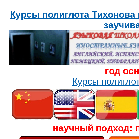
Курсы полиглота Тихонова
заучив
год ос
Курсы полигл
научный подход: 