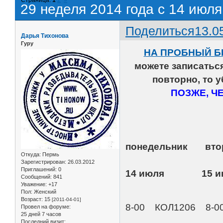
29 неделя 2014 года с 14 июля
Поделиться
13.0
Дарья Тихонова
Гуру
НА ПРОБНЫЙ Б
можете записать
повторно, то 
ПОЗЖЕ, Ч
понедельник
Откуда:
Пермь
Зарегистрирован
: 26.03.2012
Приглашений:
0
14 июля 15 
Сообщений:
841
Уважение:
+17
Пол:
Женский
Возраст:
15
[2011-04-01]
8-00 КОЛ1206 8-00
Провел на форуме:
25 дней 7 часов
Последний визит: