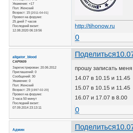
Уважение:
+17
Пол:
Женский
Возраст:
15
[2011-04-01]
Провел на форуме:
25 дней 7 часов
http://tihonow.ru
Последний визит:
12.08.2020 06:19:56
0
Поделиться
10.0
aligator_blood
САР0609
прошу записать меня
Зарегистрирован
: 20.06.2012
Приглашений:
0
Сообщений:
30
14.07 в 10.15 и 11.45
Уважение:
0
Пол:
Женский
15.07 в 10.15 и 11.45
Возраст:
29
[1997-02-20]
Провел на форуме:
16.07 и 17.07 в 8.00
3 часа 50 минут
Последний визит:
0
07.09.2014 23:13:11
Поделиться
10.0
Админ