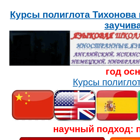
Курсы полиглота Тихонова
заучив
год ос
Курсы полигл
научный подход: 