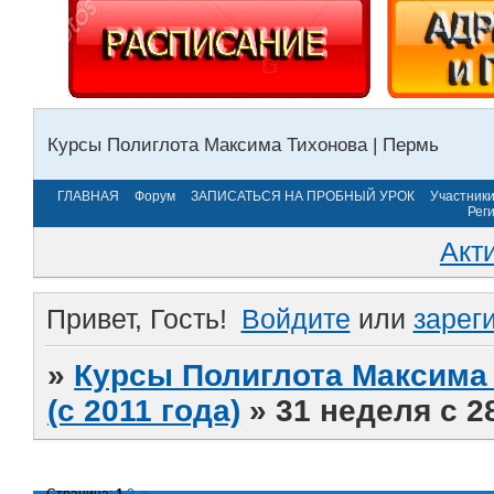
Курсы Полиглота Максима Тихонова | Пермь
ГЛАВНАЯ
Форум
ЗАПИСАТЬСЯ НА ПРОБНЫЙ УРОК
Участник
Рег
Акт
Привет, Гость!
Войдите
или
зарег
»
Курсы Полиглота Максима 
(с 2011 года)
»
31 неделя с 2
Страница:
1
2
»