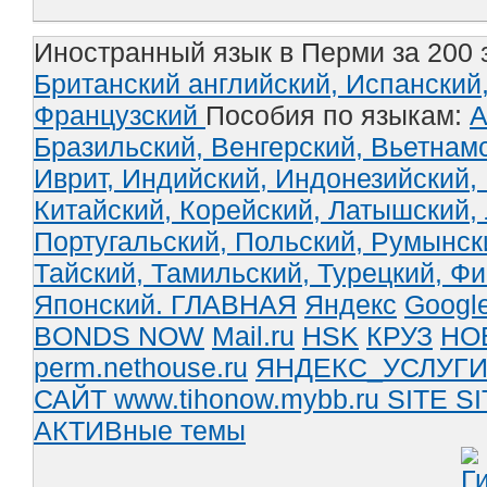
Иностранный язык в Перми за 200 
Британский английский,
Испанский
Французский
Пособия по языкам:
А
Бразильский,
Венгерский,
Вьетнам
Иврит,
Индийский,
Индонезийский,
Китайский,
Корейский,
Латышский,
Португальский,
Польский,
Румынск
Тайский,
Тамильский,
Турецкий,
Фи
Японский.
ГЛАВНАЯ
Яндекс
Googl
BONDS NOW
Mail.ru
HSK
КРУЗ
НО
perm.nethouse.ru
ЯНДЕКС_УСЛУГ
САЙТ www.tihonow.mybb.ru
SITE
SI
АКТИВные темы