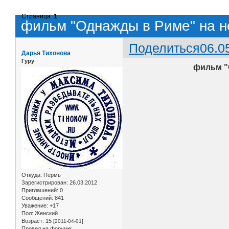
Страница:
1
фильм "Однажды в Риме" на н
Поделиться
06.0
Дарья Тихонова
Гуру
фильм "
Откуда:
Пермь
Зарегистрирован
: 26.03.2012
Приглашений:
0
Сообщений:
841
Уважение:
+17
Пол:
Женский
Возраст:
15
[2011-04-01]
Провел на форуме: