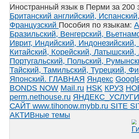
Иностранный язык в Перми за 200 
Британский английский,
Испанский
Французский
Пособия по языкам:
А
Бразильский,
Венгерский,
Вьетнам
Иврит,
Индийский,
Индонезийский,
Китайский,
Корейский,
Латышский,
Португальский,
Польский,
Румынск
Тайский,
Тамильский,
Турецкий,
Фи
Японский.
ГЛАВНАЯ
Яндекс
Googl
BONDS NOW
Mail.ru
HSK
КРУЗ
НО
perm.nethouse.ru
ЯНДЕКС_УСЛУГ
САЙТ www.tihonow.mybb.ru
SITE
SI
АКТИВные темы