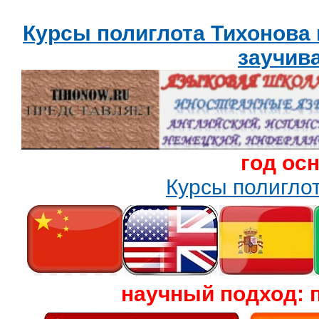
Курсы полиглота Тихонова
заучив
год ос
Курсы полигл
научный подход: 