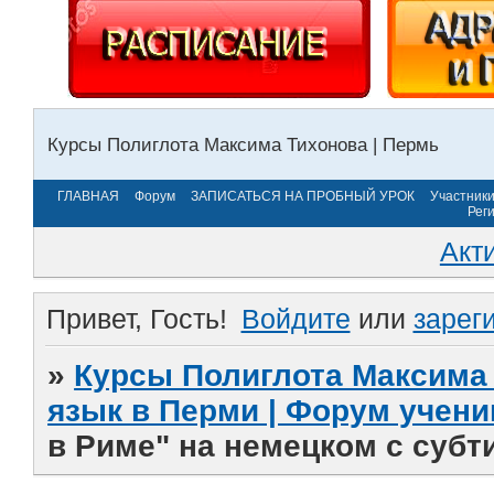
Курсы Полиглота Максима Тихонова | Пермь
ГЛАВНАЯ
Форум
ЗАПИСАТЬСЯ НА ПРОБНЫЙ УРОК
Участник
Рег
Акт
Привет, Гость!
Войдите
или
зарег
»
Курсы Полиглота Максима 
язык в Перми | Форум учени
в Риме" на немецком с субт