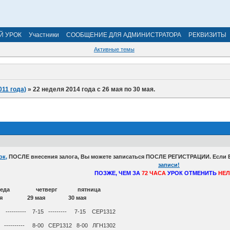
Й УРОК
Участники
СООБЩЕНИЕ ДЛЯ АДМИНИСТРАТОРА
РЕКВИЗИТЫ
Активные темы
011 года)
»
22 неделя 2014 года с 26 мая по 30 мая.
к,
ПОСЛЕ внесения залога, Вы можете записаться ПОСЛЕ РЕГИСТРАЦИИ. Если Вы
записи!
ПОЗЖЕ, ЧЕМ ЗА
72 ЧАСА
УРОК ОТМЕНИТЬ
НЕЛ
 среда четверг пятница
ая 29 мая 30 мая
15 ---------- 7-15 --------- 7-15 СЕР1312
-00 ---------- 8-00 СЕР1312 8-00 ЛГН1302