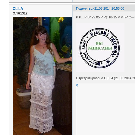
OLILA
Поделиться
21.03.2014 20:53:00
ОЛЯ1312
Р Р…Р В° 29.05 Р Р† 18-15 Р РЋР С—
Отредактировано OLILA (21.03.2014 20
0