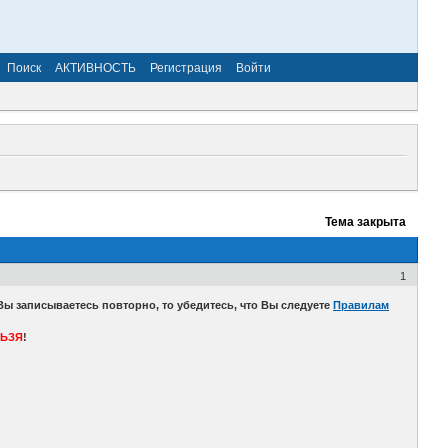
Поиск
АКТИВНОСТЬ
Регистрация
Войти
Тема закрыта
1
 записываетесь повторно, то убедитесь, что Вы следуете
Правилам
ЬЗЯ
!