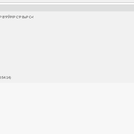
Р В°РЎРѓР С‘Р В±Р С•!
:54:14)