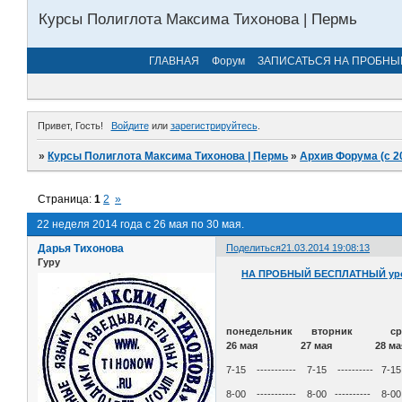
Курсы Полиглота Максима Тихонова | Пермь
ГЛАВНАЯ
Форум
ЗАПИСАТЬСЯ НА ПРОБНЫ
Привет, Гость!
Войдите
или
зарегистрируйтесь
.
»
Курсы Полиглота Максима Тихонова | Пермь
»
Архив Форума (с 2
Страница:
1
2
»
22 неделя 2014 года с 26 мая по 30 мая.
Дарья Тихонова
Поделиться
21.03.2014 19:08:13
Гуру
НА ПРОБНЫЙ БЕСПЛАТНЫЙ уро
понедельник вторник
26 мая 27 мая 28 м
7-15 ----------- 7-15 ---------- 7-
8-00 ----------- 8-00 ---------- 8