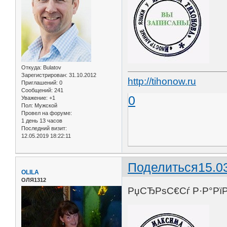
Откуда:
Bulatov
Зарегистрирован
: 31.10.2012
http://tihonow.ru
Приглашений:
0
Сообщений:
241
0
Уважение:
+1
Пол:
Мужской
Провел на форуме:
1 день 13 часов
Последний визит:
12.05.2019 18:22:11
Поделиться
15.0
OLILA
ОЛЯ1312
РџСЂРѕС€Сѓ Р·Р°РїРё