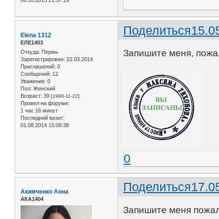
06.10.2015 21:37:19
Поделиться
15.0
Elena 1312
ЕЛE1403
Запишите меня, пожал
Откуда:
Пермь
Зарегистрирован
: 22.03.2014
Приглашений:
0
Сообщений:
12
Уважение:
0
Пол:
Женский
Возраст:
39
[1986-11-22]
Провел на форуме:
1 час 16 минут
Последний визит:
01.08.2014 15:06:38
0
Поделиться
17.0
Акимченко Анна
АКА1404
Запишите меня пожалу