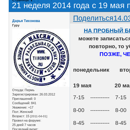
21 неделя 2014 года с 19 мая 
Поделиться
14.0
Дарья Тихонова
Гуру
НА ПРОБНЫЙ Б
можете записать
повторно, то 
ПОЗЖЕ, Ч
понедельник
19 мая 20 
Откуда:
Пермь
Зарегистрирован
: 26.03.2012
7-15 ----------- 7-15 -
Приглашений:
0
Сообщений:
841
Уважение:
+17
8-00 ----------- 8-00 -
Пол:
Женский
Возраст:
15
[2011-04-01]
Провел на форуме:
8-45 ----------- 8-45 -
25 дней 7 часов
Последний визит: