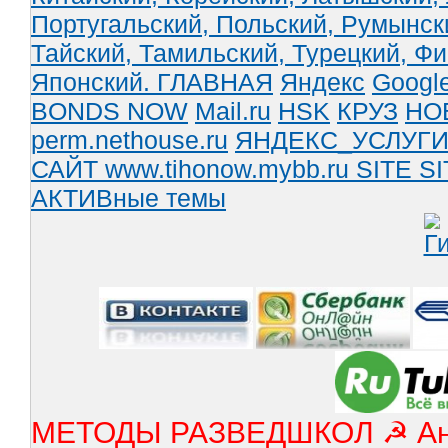
Португальский,
Польский,
Румынск
Тайский,
Тамильский,
Турецкий,
Фи
Японский.
ГЛАВНАЯ
Яндекс
Googl
BONDS NOW
Mail.ru
HSK
КРУЗ
НО
perm.nethouse.ru
ЯНДЕКС_УСЛУГ
САЙТ www.tihonow.mybb.ru
SITE
SI
АКТИВные темы
МЕТОДЫ РАЗВЕДШКОЛ ☭ Англ