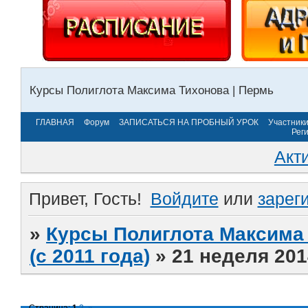
Курсы Полиглота Максима Тихонова | Пермь
ГЛАВНАЯ
Форум
ЗАПИСАТЬСЯ НА ПРОБНЫЙ УРОК
Участник
Рег
Акт
Привет, Гость!
Войдите
или
зарег
»
Курсы Полиглота Максима 
(с 2011 года)
»
21 неделя 201
Страница:
1
2
»