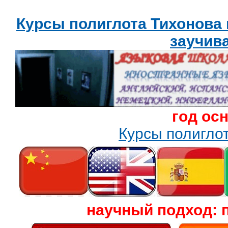
Курсы полиглота Тихонова
заучив
год ос
Курсы полигл
научный подход: 