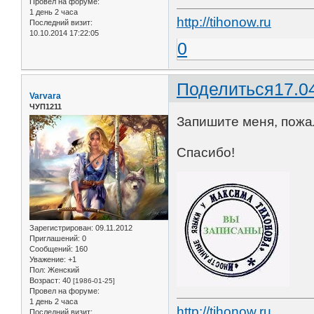
Провел на форуме:
1 день 2 часа
http://tihonow.ru
Последний визит:
10.10.2014 17:22:05
0
Поделиться
17.0
Varvara
ЧУП1211
Запишите меня, пожал
Спасибо!
Зарегистрирован
: 09.11.2012
Приглашений:
0
Сообщений:
160
Уважение:
+1
Пол:
Женский
Возраст:
40
[1986-01-25]
Провел на форуме:
1 день 2 часа
http://tihonow.ru
Последний визит: