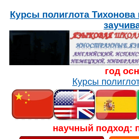
Курсы полиглота Тихонова
заучив
год ос
Курсы полигл
научный подход: 