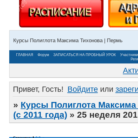
Курсы Полиглота Максима Тихонова | Пермь
ГЛАВНАЯ
Форум
ЗАПИСАТЬСЯ НА ПРОБНЫЙ УРОК
Участник
Рег
Акт
Привет, Гость!
Войдите
или
зарег
»
Курсы Полиглота Максима 
(с 2011 года)
»
25 неделя 201
Страница:
1
2
3
»