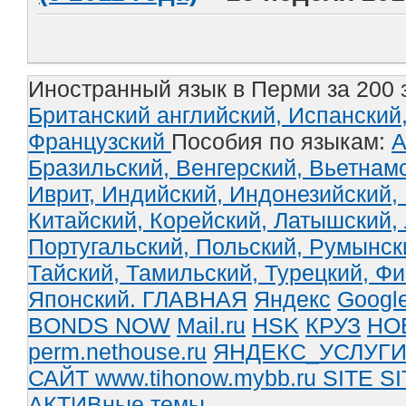
Иностранный язык в Перми за 200 
Британский английский,
Испанский
Французский
Пособия по языкам:
А
Бразильский,
Венгерский,
Вьетнам
Иврит,
Индийский,
Индонезийский,
Китайский,
Корейский,
Латышский,
Португальский,
Польский,
Румынск
Тайский,
Тамильский,
Турецкий,
Фи
Японский.
ГЛАВНАЯ
Яндекс
Googl
BONDS NOW
Mail.ru
HSK
КРУЗ
НО
perm.nethouse.ru
ЯНДЕКС_УСЛУГ
САЙТ www.tihonow.mybb.ru
SITE
SI
АКТИВные темы