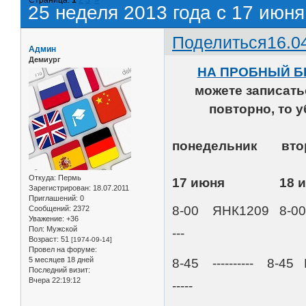
25 неделя 2013 года с 17 июня
Поделиться
16.0
Админ
Демиург
НА ПРОБНЫЙ Б
можете записат
повторно, то 
понедельник
Откуда:
Пермь
17 июня 18 
Зарегистрирован
: 18.07.2011
Приглашений:
0
8-00 ЯНК1209 8-00 Д
Сообщений:
2372
Уважение:
+36
Пол:
Мужской
---
Возраст:
51
[1974-09-14]
Провел на форуме:
5 месяцев 18 дней
8-45 ---------- 8-
Последний визит:
Вчера 22:19:12
-----