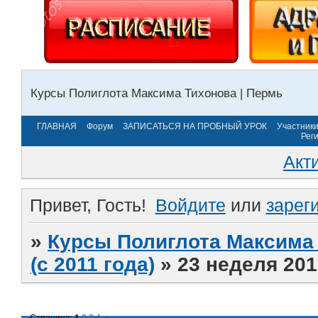
Курсы Полиглота Максима Тихонова | Пермь
ГЛАВНАЯ
Форум
ЗАПИСАТЬСЯ НА ПРОБНЫЙ УРОК
Участник
Рег
Акт
Привет, Гость!
Войдите
или
зарег
»
Курсы Полиглота Максима 
(с 2011 года)
»
23 неделя 201
Страница:
1
2
3
4
»