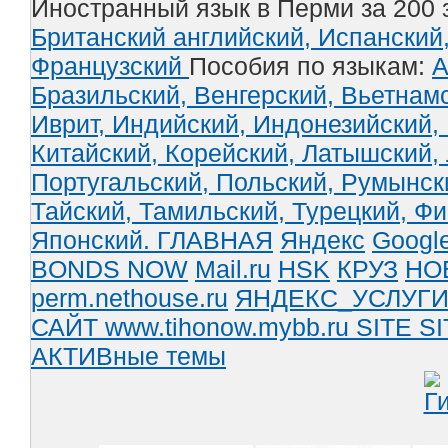
Иностранный язык в Перми за 200 
Британский английский,
Испанский
Французский
Пособия по языкам:
А
Бразильский,
Венгерский,
Вьетнам
Иврит,
Индийский,
Индонезийский,
Китайский,
Корейский,
Латышский,
Португальский,
Польский,
Румынск
Тайский,
Тамильский,
Турецкий,
Фи
Японский.
ГЛАВНАЯ
Яндекс
Googl
BONDS NOW
Mail.ru
HSK
КРУЗ
НО
perm.nethouse.ru
ЯНДЕКС_УСЛУГ
САЙТ www.tihonow.mybb.ru
SITE
SI
АКТИВные темы