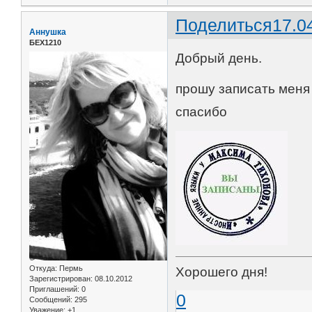
Поделиться
17.0
Аннушка
БЕХ1210
Добрый день.
прошу записать меня 
спасибо
Откуда:
Пермь
Хорошего дня!
Зарегистрирован
: 08.10.2012
Приглашений:
0
0
Сообщений:
295
Уважение:
+1