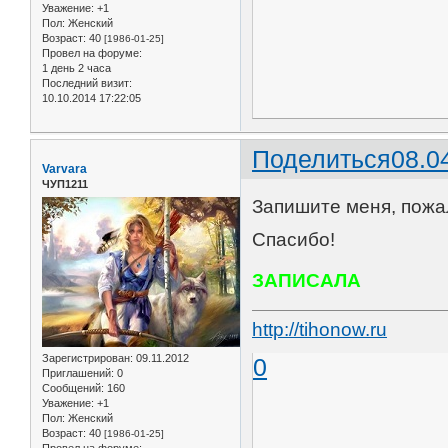
Уважение:
+1
Пол:
Женский
Возраст:
40
[1986-01-25]
Провел на форуме:
1 день 2 часа
Последний визит:
10.10.2014 17:22:05
Поделиться
08.0
Varvara
ЧУП1211
Запишите меня, пожал
Спасибо!
ЗАПИСАЛА
http://tihonow.ru
Зарегистрирован
: 09.11.2012
0
Приглашений:
0
Сообщений:
160
Уважение:
+1
Пол:
Женский
Возраст:
40
[1986-01-25]
Провел на форуме: