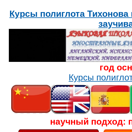
Курсы полиглота Тихонова
заучив
год ос
Курсы полигл
научный подход: 