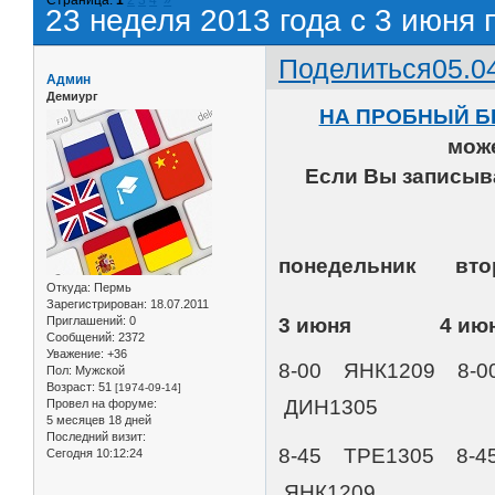
23 неделя 2013 года с 3 июня 
Поделиться
05.0
Админ
Демиург
НА ПРОБНЫЙ Б
мож
Если Вы записыва
понедельник
Откуда:
Пермь
Зарегистрирован
: 18.07.2011
Приглашений:
0
3 июня 4 и
Сообщений:
2372
Уважение:
+36
8-00 ЯНК1209 8-0
Пол:
Мужской
Возраст:
51
[1974-09-14]
ДИН1305
Провел на форуме:
5 месяцев 18 дней
Последний визит:
8-45 ТРЕ1305 8-4
Сегодня 10:12:24
ЯНК1209