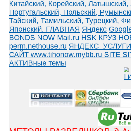
Китайский,
Корейский,
Латышский,
Португальский,
Польский,
Румынск
Тайский,
Тамильский,
Турецкий,
Фи
Японский.
ГЛАВНАЯ
Яндекс
Googl
BONDS NOW
Mail.ru
HSK
КРУЗ
НО
perm.nethouse.ru
ЯНДЕКС_УСЛУГ
САЙТ www.tihonow.mybb.ru
SITE
SI
АКТИВные темы