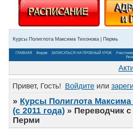
Курсы Полиглота Максима Тихонова | Пермь
ГЛАВНАЯ
Форум
ЗАПИСАТЬСЯ НА ПРОБНЫЙ УРОК
Участник
Рег
Акт
Привет, Гость!
Войдите
или
зарег
»
Курсы Полиглота Максима 
(с 2011 года)
»
Переводчик с 
Перми