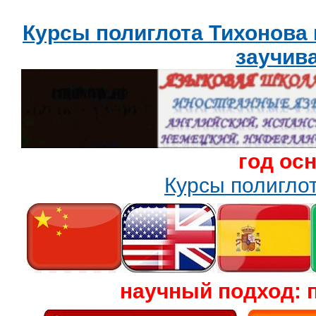
Курсы полиглота Тихонова
заучив
год ос
Курсы полигл
научный подход: 