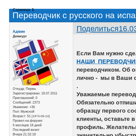
Страница:
1
Переводчик с русского на исп
Поделиться
16.0
Админ
Демиург
Если Вам нужно сде
НАШИ ПЕРЕВОДЧИ
переводчиком. Об о
лично - мы в Ваши с
.
Откуда:
Пермь
Уважаемые перевод
Зарегистрирован
: 18.07.2011
Приглашений:
0
Обязательно отпиш
Сообщений:
2373
Уважение:
+36
образцу первого со
Пол:
Мужской
Возраст:
51
[1974-09-14]
клиенты, оставьте 
Провел на форуме:
5 месяцев 18 дней
профиль. Желательн
Последний визит:
значительно убыстр
Вчера 21:32:18