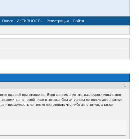
Поиск
АКТИВНОСТЬ
Регистрация
Войти
1
ся еда и её приготовление. Беря во внимание это, наши уроки испанского
 знакомиться с темой пищи и готовки. Она актуальна не только для опытных
ов – возможность не только приготовить что-либо аппетитное, а также,