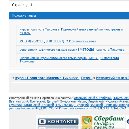
Страница:
1
Похожие темы
Курсы полиглота Тихонова: Примерный план занятий по иностранным
языкам
МЕТОДЫ РАЗВЕДШКОЛ: ВИДЕО Итальянский язык
репетитор итальянского языка в перми | МЕТОДЫ полиглота Тихонова
интенсивные курсы английского языка пермь | МЕТОДЫ полиглота
Тихонова
»
Курсы Полиглота Максима Тихонова | Пермь
»
Испанский язык в 
Иностранный язык в Перми за 200 занятий:
Американский английский, Британски
Вьетнамский,
Греческий,
Датский,
Зулусский,
Иврит,
Индийский,
Индонезийский
Суахили,
Тагальский,
Тайский,
Тамильский,
Турецкий,
Финский,
Чешский,
Шведс
perm.nethouse.ru
ЯНДЕКС_УСЛУГИ
=ru.tradingview.com=
YANDEX CHANAL
САЙТ 