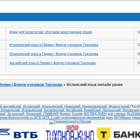
Идеи для полиглотов | Изучаем иностранные языки
1
Итальянский язык в Перми | Форум учеников Тихонова
2
Итальянский язык в Перми | Форум учеников Тихонова
2
Английский язык в Перми | Форум учеников Тихонова
2
Перми | Форум учеников Тихонова
»
Испанский язык онлайн уроки
й английский,
Испанский,
Итальянский,
Немецкий,
Нидерландский,
Французский
Пособ
,
Ирландский,
Итальянский,
Каталонский,
Китайский,
Корейский,
Латышский,
Литовский
кий,
Эстонский,
Японский.
ГЛАВНАЯ
Яндекс
Google
ВЗГЛЯД
ДЗЕН
для слепых
RUSSI
www.tihonow.mybb.ru
SITE
SITE 2
сайт преподавателя физики
Мой дзен
АКТИВные тем