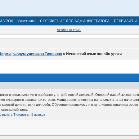
Й УРОК
Участники
СООБЩЕНИЕ ДЛЯ АДМИНИСТРАТОРА
РЕКВИЗИТЫ
Активные темы
Перми | Форум учеников Тихонова
»
Испанский язык онлайн уроки
тся с ознакомления с наиболее употребляемой лексикой. Основой нашей жизни являет
ие словарного запаса при готовке. Наши воспитанники на начальных этапах начинают
ые каждый день готовят для себя. Обучение испанскому языку с использованием рецепт
 словарный запас.
лиглота Тихонова | 8 языков