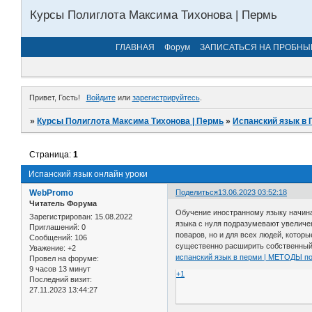
Курсы Полиглота Максима Тихонова | Пермь
ГЛАВНАЯ
Форум
ЗАПИСАТЬСЯ НА ПРОБНЫ
Привет, Гость!
Войдите
или
зарегистрируйтесь
.
»
Курсы Полиглота Максима Тихонова | Пермь
»
Испанский язык в 
Страница:
1
Испанский язык онлайн уроки
WebPromo
Поделиться
13.06.2023 03:52:18
Читатель Форума
Обучение иностранному языку начинае
Зарегистрирован
: 15.08.2022
языка с нуля подразумевают увеличен
Приглашений:
0
поваров, но и для всех людей, котор
Сообщений:
106
существенно расширить собственный
Уважение:
+2
испанский язык в перми | МЕТОДЫ по
Провел на форуме:
9 часов 13 минут
+1
Последний визит:
27.11.2023 13:44:27