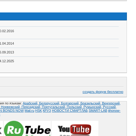
0.02.2016
1.04.2014
6.09.2013
4.12.2025
создать форум бесплатно
ия по языкам:
Арабский,
Белорусский,
Болгарский,
Бразильский,
Венгерский,
,
Норвежский,
Персидский,
Португальский,
Польский,
Румынский,
Русский,
AN BONDS NOW
Mail.ru
HSK
КРУЗ
НОВОСТИ СМАРТЛАБ
SMART-LAB
tihonow-
ы