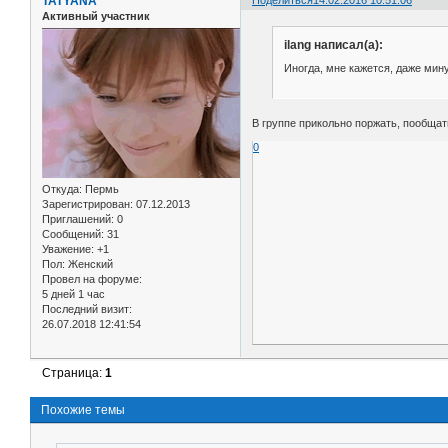
TATYANA
Активный участник
ilang написал(а):
Иногда, мне кажется, даже мин
В группе прикольно поржать, пообщать
0
Откуда:
Пермь
Зарегистрирован
: 07.12.2013
Приглашений:
0
Сообщений:
31
Уважение:
+1
Пол:
Женский
Провел на форуме:
5 дней 1 час
Последний визит:
26.07.2018 12:41:54
Страница:
1
Похожие темы