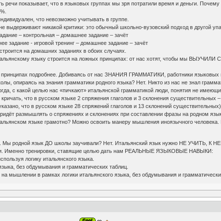
ть речи показывает, что в языковых группах мы зря потратили время и деньги. Почему
0%.
индивидуален, что невозможно учитывать в группе.
 не выдерживают никакой критики: это обычный школьно-вузовский подход в другой упак
адание – контрольная – домашнее задание – зачёт
ее задание - игровой тренинг – домашнее задание – зачёт
 строится на домашних заданиях в обоих случаях.
тальянскому языку строится на ложных принципах: от нас хотят, чтобы мы ВЫУЧИЛИ
 принципах подробнее. Добиваясь от нас ЗНАНИЯ ГРАММАТИКИ, работники языковых ц
олы, опираясь на знания грамматики родного языка? Нет. Никто из нас не знал грамм
Тогда, с какой целью нас «пичкают» итальянской грамматикой люди, понятия не имеющи
 кричать, что в русском языке 2 спряжения глаголов и 3 склонения существительных 
указано, что в русском языке 28 спряжений глаголов и 13 склонений существительных
идёт размышлять о спряжениях и склонениях при составлении фразы на родном язык
итальянском языке грамотно? Можно освоить манеру мышления иноязычного человека. 
з. Мы родной язык ДО школы заучивали? Нет. Итальянский язык нужно НЕ УЧИТЬ, К Н
ки. Именно тренировки, ставящие целью дать нам РЕАЛЬНЫЕ ЯЗЫКОВЫЕ НАВЫКИ:
спользуя логику итальянского языка.
языка, без обдумывания и грамматических таблиц.
я на мышлении в рамках логики итальянского языка, без обдумывания и грамматически