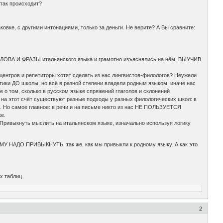
 так происходит?
овке, с другими интонациями, только за деньги. Не верите? А Вы сравните:
 СЛОВА И ФРАЗЫ итальянского языка и грамотно изъяснялись на нём, ВЫУЧИВ
ентров и репетиторы хотят сделать из нас лингвистов-филологов? Неужели
атики ДО школы, но всё в разной степени владели родным языком, иначе нас
е о том, сколько в русском языке спряжений глаголов и склонений
– на этот счёт существуют разные подходы у разных филологических школ: в
). Но самое главное: в речи и на письме никто из нас НЕ ПОЛЬЗУЕТСЯ
е.
Привыкнуть мыслить на итальянском языке, изначально используя логику
ЕМУ НАДО ПРИВЫКНУТЬ, так же, как мы привыкли к родному языку. А как это
х таблиц.
2