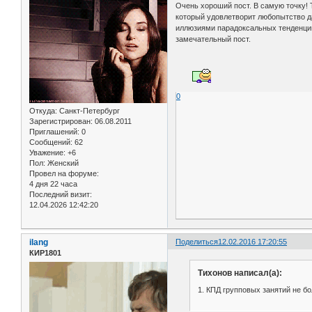
Очень хороший пост. В самую точку! 
который удовлетворит любопытство д
иллюзиями парадоксальных тенденций
замечательный пост.
0
Откуда:
Санкт-Петербург
Зарегистрирован
: 06.08.2011
Приглашений:
0
Сообщений:
62
Уважение:
+6
Пол:
Женский
Провел на форуме:
4 дня 22 часа
Последний визит:
12.04.2026 12:42:20
ilang
Поделиться
12.02.2016 17:20:55
КИР1801
Тихонов написал(а):
1. КПД групповых занятий не б