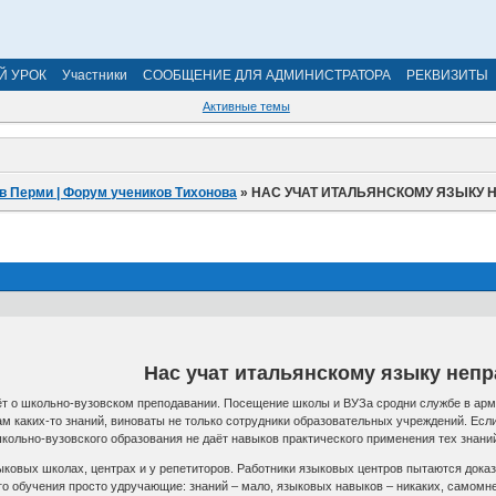
Й УРОК
Участники
СООБЩЕНИЕ ДЛЯ АДМИНИСТРАТОРА
РЕКВИЗИТЫ
Активные темы
в Перми | Форум учеников Тихонова
»
НАС УЧАТ ИТАЛЬЯНСКОМУ ЯЗЫКУ 
Нас учат итальянскому языку неп
ёт о школьно-вузовском преподавании. Посещение школы и ВУЗа сродни службе в арми
ам каких-то знаний, виноваты не только сотрудники образовательных учреждений. Если 
школьно-вузовского образования не даёт навыков практического применения тех знаний
ыковых школах, центрах и у репетиторов. Работники языковых центров пытаются доказ
го обучения просто удручающие: знаний – мало, языковых навыков – никаких, самомн