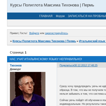
Курсы Полиглота Максима Тихонова | Пермь
ГЛАВНАЯ
Форум
ЗАПИСАТЬСЯ НА ПРОБНЫ
Привет, Гость!
Войдите
или
зарегистрируйтесь
.
»
Курсы Полиглота Максима Тихонова | Пермь
»
Итальянский язык 
Страница:
1
НАС УЧАТ ИТАЛЬЯНСКОМУ ЯЗЫКУ НЕПРАВИЛЬНО!
Тихонов
Поделиться
30.12.2012 17:48:25
Демиург
Сразу хочу предупредить: речь не ид
образца. В том, что мы не получили т
нельзя забывать и том, что система 
Сейчас речь пойдёт об обучении в яз
индивидуальным. Но результаты тако