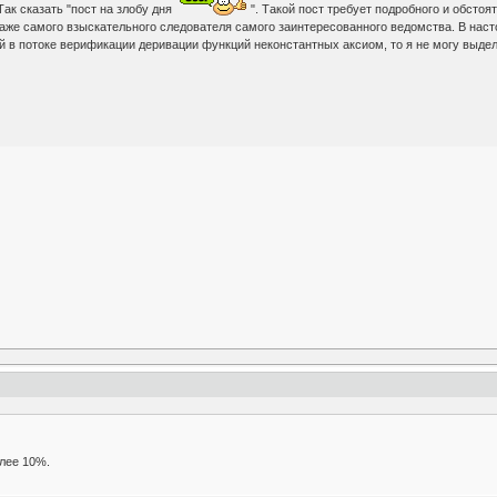
Так сказать "пост на злобу дня
". Такой пост требует подробного и обстоя
аже самого взыскательного следователя самого заинтересованного ведомства. В наст
 в потоке верификации деривации функций неконстантных аксиом, то я не могу выде
олее 10%.