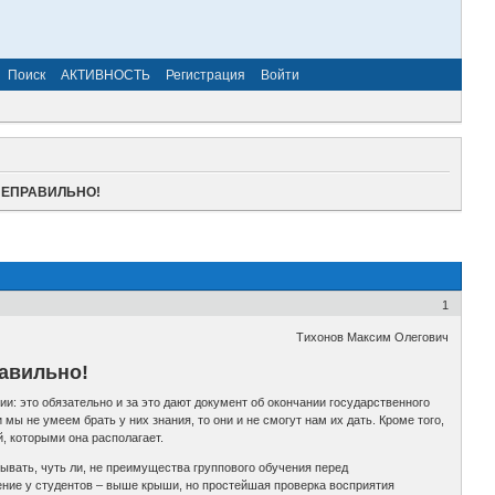
Поиск
АКТИВНОСТЬ
Регистрация
Войти
НЕПРАВИЛЬНО!
1
Тихонов Максим Олегович
равильно!
и: это обязательно и за это дают документ об окончании государственного
мы не умеем брать у них знания, то они и не смогут нам их дать. Кроме того,
, которыми она располагает.
ывать, чуть ли, не преимущества группового обучения перед
ение у студентов – выше крыши, но простейшая проверка восприятия