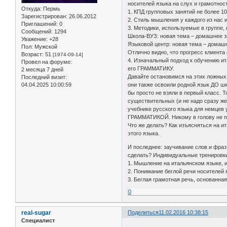
носителей языка на слух и грамотнос
Откуда:
Пермь
1. КПД групповых занятий не более 1
Зарегистрирован
: 26.06.2012
2. Стиль мышления у каждого из нас 
Приглашений:
0
3. Методики, используемые в группе,
Сообщений:
1294
Школа-ВУЗ: новая тема – домашнее з
Уважение:
+28
Языковой центр: новая тема – домашн
Пол:
Мужской
Отлично видно, что прогресс клиента
Возраст:
51
[1974-09-14]
4. Изначальный подход к обучению и
Провел на форуме:
его ГРАММАТИКУ.
2 месяца 7 дней
Давайте остановимся на этих ложных
Последний визит:
04.04.2025 10:00:59
они также освоили родной язык ДО шк
бы просто не взяли в первый класс. 
существительных (и не надо сразу же
учебнике русского языка для немцев 
ГРАММАТИКОЙ. Никому в голову не пр
Что же делать? Как изъясняться на 
этого языка.
И последнее: заучивание слов и фра
сделать? Индивидуальные трениров
1. Мышление на итальянском языке, и
2. Понимание беглой речи носителей 
3. Беглая грамотная речь, основанна
0
real-sugar
Поделиться
11.02.2016 10:38:15
Специалист