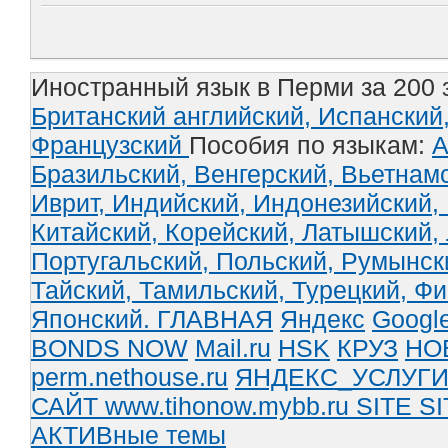
Иностранный язык в Перми за 200 
Британский английский,
Испанский
Французский
Пособия по языкам:
А
Бразильский,
Венгерский,
Вьетнам
Иврит,
Индийский,
Индонезийский,
Китайский,
Корейский,
Латышский,
Португальский,
Польский,
Румынск
Тайский,
Тамильский,
Турецкий,
Фи
Японский.
ГЛАВНАЯ
Яндекс
Googl
BONDS NOW
Mail.ru
HSK
КРУЗ
НО
perm.nethouse.ru
ЯНДЕКС_УСЛУГ
САЙТ www.tihonow.mybb.ru
SITE
SI
АКТИВные темы