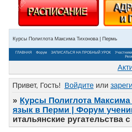
Курсы Полиглота Максима Тихонова | Пермь
ГЛАВНАЯ
Форум
ЗАПИСАТЬСЯ НА ПРОБНЫЙ УРОК
Участник
Рег
Акт
Привет, Гость!
Войдите
или
зарег
»
Курсы Полиглота Максима 
язык в Перми | Форум учени
итальянские ругательства с