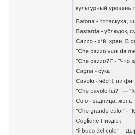
культурный уровень 
Batona - потаскуха, 
Bastarda - ублюдок, су
Cazzo - х*й, хрен. В 
"Che cazzo vuoi da m
"Che cazzo?!" - "Что з
Cagna - сука
Cavolo - чёрт!, ни фиг
"Che cavolo fai?" — 
Culo - задница, жопа
"Che grande culo!" - 
Coglione Пиздюк
"il buco del culo" - "