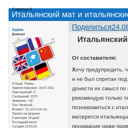
Страница:
1
Итальянский мат и итальянски
Поделиться
24.0
Админ
Демиург
Итальянский 
От составителя:
Х
очу предупредить, 
и не был спрятан по
Откуда:
Пермь
донести их смысл по 
Зарегистрирован
: 18.07.2011
Приглашений:
0
Сообщений:
2373
рекомендую только те
Уважение:
+36
Пол:
Мужской
познакомиться с итал
Возраст:
51
[1974-09-14]
Провел на форуме:
матерятся итальянцы 
5 месяцев 18 дней
Последний визит:
понимание ниже прив
Сегодня 13:24:23