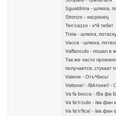
Sgualdrina - шлюха, п
Stronzo - засранец
Ten'cazzo - х*й тебе!
Troia - шлюха, потаск
Vacca - шлюха, потас
Vaffanculo - пошел в 
Так же часто произно
получается, стукает 
Vatene - Отъ*бись!
Vattone! - /ВАтоне!/ -
Va fa bocca - /Ва фа Б
Va fa'n'culo - /ва фан
Va fa'n'fica! - /ва фан