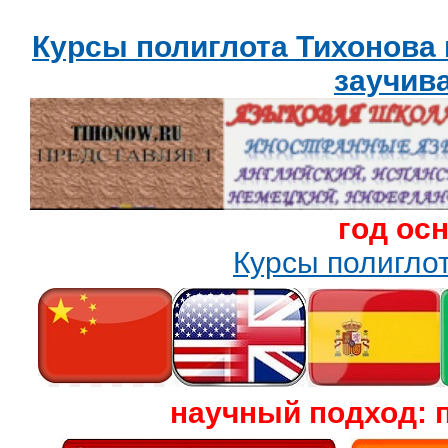
Курсы полиглота Тихонова
заучив
год ос
Курсы полигл
научный подход: 