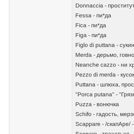
Donnaccia - проститу
Fessa - пи*да
Fica - пи*да
Figa - пи*да
Figlo di puttana - суки
Merda - дерьмо, говн
Neanche cazzo - ни х
Pezzo di merda - кусо
Puttana - шлюха, про
"Porca putana" - "Гря
Puzza - вонючка
Schifo - гадость, мер
Scappare - /скапАре/ 
Scopare - трахаться