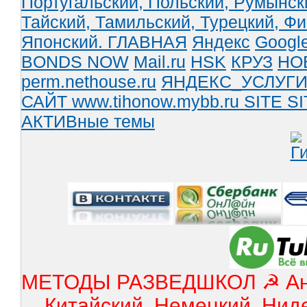
Португальский,
Польский,
Румынск
Тайский,
Тамильский,
Турецкий,
Фи
Японский.
ГЛАВНАЯ
Яндекс
Googl
BONDS NOW
Mail.ru
HSK
КРУЗ
НО
perm.nethouse.ru
ЯНДЕКС_УСЛУГ
САЙТ www.tihonow.mybb.ru
SITE
SI
АКТИВные темы
МЕТОДЫ РАЗВЕДШКОЛ ☭ Англ
Китайский, Немецкий, Нид