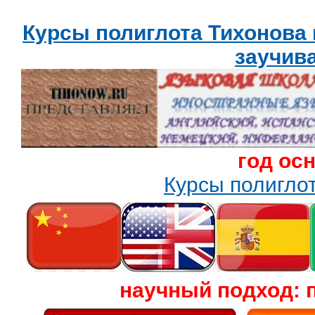
Курсы полиглота Тихонова
заучив
год ос
Курсы полигл
научный подход: 