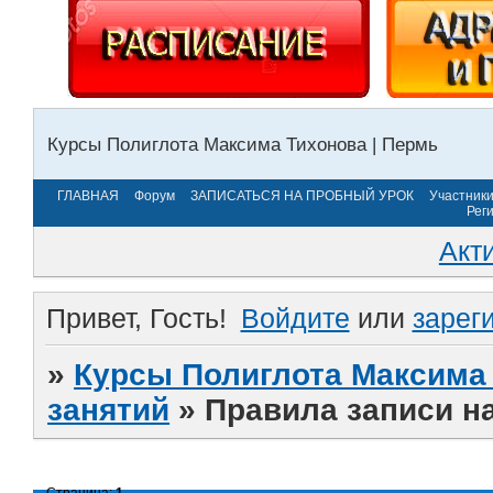
Курсы Полиглота Максима Тихонова | Пермь
ГЛАВНАЯ
Форум
ЗАПИСАТЬСЯ НА ПРОБНЫЙ УРОК
Участник
Рег
Акт
Привет, Гость!
Войдите
или
зарег
»
Курсы Полиглота Максима 
занятий
»
Правила записи на
Страница:
1