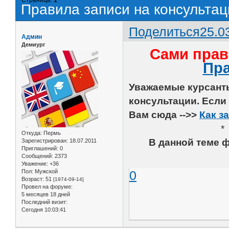
Правила записи на консультац
Поделиться
25.0
Админ
Демиург
Сами прав
Пра
Уважаемые курсанты
консультации. Если
Вам сюда -->>
Как з
*
Откуда:
Пермь
В данной теме ф
Зарегистрирован
: 18.07.2011
Приглашений:
0
Сообщений:
2373
Уважение:
+36
Пол:
Мужской
0
Возраст:
51
[1974-09-14]
Провел на форуме:
5 месяцев 18 дней
Последний визит:
Сегодня 10:03:41