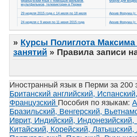
Французский язык с помощью фильмов,
Форум для модер
мультфильмов, телевикторин в Перми
29 неделя 2015 года с 14 июля по 18 июля
Архив Форума (с 
24 неделя с 9 июня по 11 июня 2015 года
Архив Форума (с 
»
Курсы Полиглота Максима 
занятий
»
Правила записи на
Иностранный язык в Перми за 200 
Британский английский,
Испанский
Французский
Пособия по языкам:
А
Бразильский,
Венгерский,
Вьетнам
Иврит,
Индийский,
Индонезийский,
Китайский,
Корейский,
Латышский,