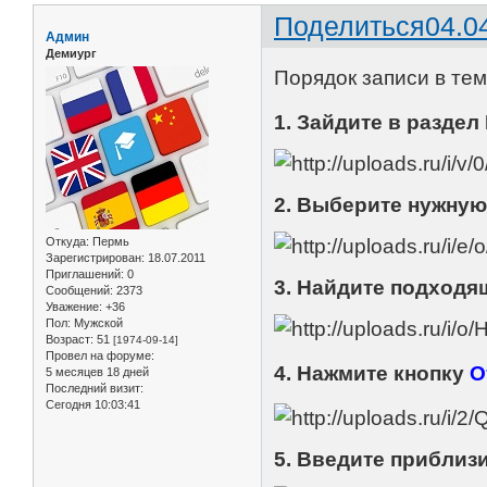
Поделиться
04.0
Админ
Демиург
Порядок записи в те
1. Зайдите в раздел
2. Выберите нужную
Откуда:
Пермь
Зарегистрирован
: 18.07.2011
Приглашений:
0
3. Найдите подходя
Сообщений:
2373
Уважение:
+36
Пол:
Мужской
Возраст:
51
[1974-09-14]
Провел на форуме:
4. Нажмите кнопку
О
5 месяцев 18 дней
Последний визит:
Сегодня 10:03:41
5. Введите приблизи