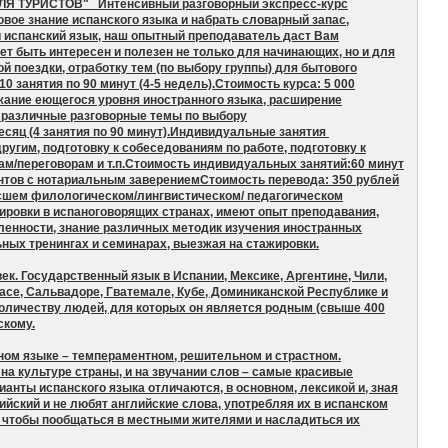
 ДЛЯ ТУРИСТОВ" Интенсивный разговорный экспресс-курс
вое знание испанского языка и набрать словарный запас,
и испанский язык, наш опытный преподаватель даст Вам
ет быть интересен и полезен не только для начинающих, но и для
ой поездки, отработку тем (по выбору группы) для бытового
0 занятия по 90 минут (4-5 недель).Стоимость курса: 5 000
ние еющегося уровня иностранного языка, расширение
 различные разговорные темы по выбору
месяц (4 занятия по 90 минут).Индивидуальные занятия
угим, подготовку к собеседованиям по работе, подготовку к
ам/переговорам и т.п.Стоимость индивидуальных занятий:60 минут
нтов с нотариальным заверениемСтоимость перевода: 350 рублей
ысшем филологическом/лингвистическом/ педагогическом
ровки в испаноговорящих странах, имеют опыт преподавания,
ленности, знание различных методик изучения иностранных
ных тренингах и семинарах, выезжая на стажировки.
ек. Государственный язык в Испании, Мексике, Аргентине, Чили,
расе, Сальвадоре, Гватемале, Кубе, Доминиканской Республике и
количеству людей, для которых он является родным (свыше 400
скому.
ном языке – темпераментном, решительном и страстном.
на культуре страны, и на звучании слов – самые красивые
анты испанского языка отличаются, в основном, лексикой и, зная
ийский и не любят английские слова, употребляя их в испанском
о, чтобы пообщаться в местными жителями и насладиться их