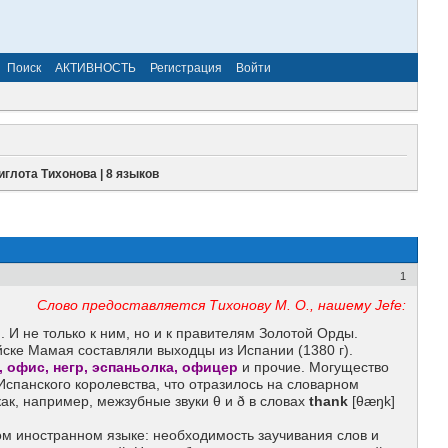
Поиск
АКТИВНОСТЬ
Регистрация
Войти
глота Тихонова | 8 языков
1
Слово предоставляется Тихонову М. О., нашему Jefe:
 И не только к ним, но и к правителям Золотой Орды.
ске Мамая составляли выходцы из Испании (1380 г).
, офис, негр, эспаньолка, офицер
и прочие. Могущество
Испанского королевства, что отразилось на словарном
ак, например, межзубные звуки θ и ð в словах
thank
[θæŋk]
м иностранном языке: необходимость заучивания слов и