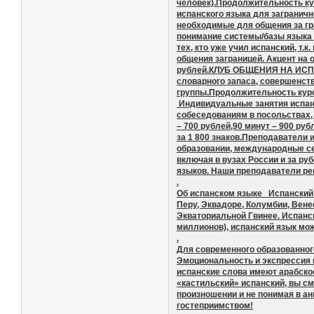
человек).Продолжительность ку
испанского языка для заграничн
необходимые для общения за гр
понимание системы/базы языка и
тех, кто уже учил испанский, т
общения заграницей. Акцент на о
рублей.КЛУБ ОБЩЕНИЯ НА ИСПАН
словарного запаса, совершенст
группы.Продолжительность курса
Индивидуальные занятия испанск
собеседованиям в посольствах,
– 700 рублей,90 минут – 900 р
за 1 800 знаков.Преподаватели
образовании, международные се
включая в вузах России и за р
языков. Наши преподаватели ре
.
Об испанском языке Испанский я
Перу, Эквадоре, Колумбии, Вене
Экваториальной Гвинее. Испанс
миллионов), испанский язык мож
.
Для современного образованног
Эмоциональность и экспрессия и
испанские слова имеют арабское
«кастильский» испанский, вы см
произношении и не понимая в ан
гостеприимством!