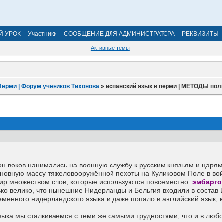
Й УРОК
Участники
СООБЩЕНИЕ ДЛЯ АДМИНИСТРАТОРА
РЕКВИЗИТЫ
Активные темы
Перми | Форум учеников Тихонова
»
испанский язык в перми | МЕТОДЫ поли
н веков нанимались на военную службу к русским князьям и царям.
сновную массу тяжеловооружённой пехоты на Куликовом Поле в вой
р множеством слов, которые используются повсеместно:
эмбарго
ко велико, что нынешние Нидерланды и Бельгия входили в состав 
менного нидерландского языка и даже попало в английский язык, к
ыка мы сталкиваемся с теми же самыми трудностями, что и в любо