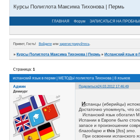
Курсы Полиглота Максима Тихонова | Пермь
ГЛАВНАЯ
Форум
ЗАПИСАТЬСЯ НА ПРОБНЫ
Привет, Гость!
Войдите
или
зарегистрируйтесь
.
»
Курсы Полиглота Максима Тихонова | Пермь
»
Испанский язык в 
Страница:
1
испанский язык в перми | МЕТОДЫ полиглота Тихонова | 8 языков
Админ
Поделиться
24.03.2012 17:46:49
Демиург
И
спанцы (иберийцы) испоко
Достаточно упомянуть, что о
Испанский язык обогатил Ми
Испании в Европе было столь
запасе и произношении совре
благодарю
и
this
[ðɪs]
это
.
При освоении испанского яз