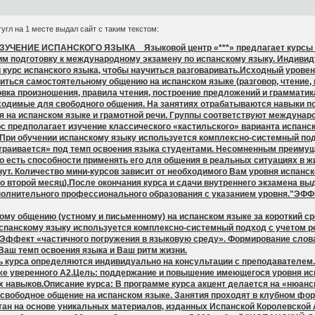
гугл на 1 месте выдал сайт с таким текстом:
ЕНИЕ ИСПАНСКОГО ЯЗЫКА Языковой центр «***» предлагает курсы испа
им подготовку к международному экзамену по испанскому языку. Индив
 испанского языка, чтобы научиться разговаривать.Исходный уровень:
иться самостоятельному общению на испанском языке (разговор, чтение, п
овка произношения, правила чтения, построение предложений и грамматик
ходимые для свободного общения. На занятиях отрабатываются навыки по
а испанском языке и грамотной речи. Группы соответствуют международным 
 Курс предполагает изучение классического «кастильского» варианта испа
 При обучении испанскому языку используется комплексно-системный под
страивается» под темп освоения языка студентами. Несомненным преимущ
то есть способности применять его для общения в реальных ситуациях в ж
нут. Количество мини-курсов зависит от необходимого Вам уровня испанско
во второй месяц).После окончания курса и сдачи внутреннего экзамена вы
полнительного профессионального образования с указанием уровня."Э
му общению (устному и письменному) на испанском языке за короткий ср
испанскому языку используется комплексно-системный подход с учетом 
 Эффект «частичного погружения в языковую среду». Формирование слов
Ваш темп освоения языка и Ваш ритм жизни.
ь курса определяются индивидуально на консультации с преподавате
же уверенного А2.Цель: поддержание и повышение имеющегося уровня исп
 навыков.Описание курса: В программе курса акцент делается на «нюанс
о свободное общение на испанском языке. Занятия проходят в клубном ф
тан на основе уникальных материалов, изданных Испанской Королевской А