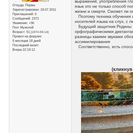
выражений, употребления гл
Откуда:
Пермь
язык это не только способ п
Зарегистрирован
: 18.07.2011
жизни и смерти. Сможет ли он
Приглашений:
0
Поэтому техника обучения и
Сообщений:
2372
носителей языка на слух, с
Уважение:
+36
Будущий защитник Родины по
Пол:
Мужской
орфографическими диктантами
Возраст:
51
[1974-09-14]
разницы какими звуками обоз
Провел на форуме:
5 месяцев 18 дней
ассимилирования
Последний визит:
Соответственно, есть способ
Вчера 22:19:12
(кликнув