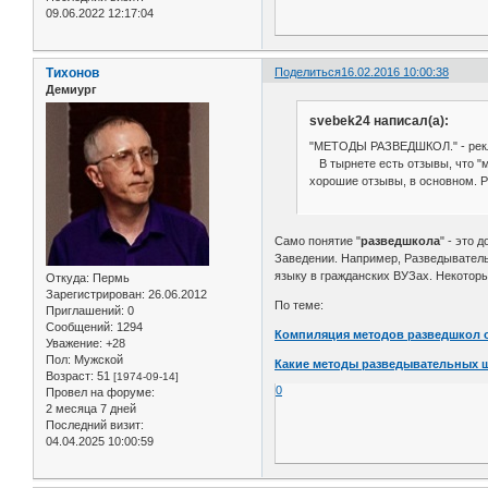
09.06.2022 12:17:04
Тихонов
Поделиться
16.02.2016 10:00:38
Демиург
svebek24 написал(а):
"МЕТОДЫ РАЗВЕДШКОЛ." - рекл
В тырнете есть отзывы, что "м
хорошие отзывы, в основном. Р
Само понятие "
разведшкола
" - это 
Заведении. Например, Разведывател
языку в гражданских ВУЗах. Некоторы
Откуда:
Пермь
Зарегистрирован
: 26.06.2012
По теме:
Приглашений:
0
Сообщений:
1294
Компиляция методов разведшкол 
Уважение:
+28
Пол:
Мужской
Какие методы разведывательных ш
Возраст:
51
[1974-09-14]
0
Провел на форуме:
2 месяца 7 дней
Последний визит:
04.04.2025 10:00:59