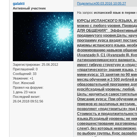
galakti
Поделиться
30.03.2016 10:05:27
Активный участник
На запрос
испанский язык в перми
КУРСЫ ИСПАНСКОГО ЯЗЫКА. ИЗУЧ
можно с любого уровня. Провод
ДЛЯ ОБЩЕНИЯ" Эффективный курс
продвинутого уровня.Цель: науч
программу курса входят постан
идиомы испанского языка, необ
формированию навыков общения н
(Avanzado I), C1 (Avanzado II).
латиноамериканского варианта.
имеет гибкую структуру и «под
Зарегистрирован
: 25.06.2012
Приглашений:
0
«практического» знания языка, 
Сообщений:
33
мини-курса: 15 занятия по 90 ми
Уважение:
+1
месяц обучения и 3 500 рублей 
Пол:
Женский
образовательной программе до
Провел на форуме:
курсИсходный уровень: любой.
1 день 23 часа
Цель: научиться самостоятельно
Последний визит:
Описание курса: При обучении 
26.04.2018 09:51:56
приемов из различных методик.
позволяют «подстроиться» под 
Стоимость и продолжительност
языка.Исходный уровень: не ни
совершенствование разговорных
сленг), без которых невозможн
по выбору группы. Курс разрабо