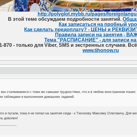
http://polyglot.mybb.ru/pages/foreignlang
В этой теме обсуждаем подробности занятий.
Обща
Как записаться на пробный ур
Как сделать предоплату? - ЦЕНЫ и РЕКВИЗ
Правила записи на занятия - ВА
Тема "РАСПИСАНИЕ" - для записи на
11-870 - только для Viber, SMS и экстренных случаев. В
www.tihonow.ru
 мы сталкиваемся с теми же самыми трудностями, что и в любом иностранном языке: 
ми таблицами и выполнения домашних заданий.
его и пугали, пока я не попал на занятия сюда - к Тихонову Максиму Олеговичу. Для 
нь доволен!