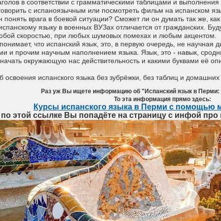
аголов в соответствии с грамматическими таблицами и выполнения
оговорить с испаноязычным или посмотреть фильм на испанском язы
 понять врага в боевой ситуации? Сможет ли он думать так же, как
спанскому языку в военных ВУЗах отличается от гражданских. Буд
 любой скоростью, при любых шумовых помехах и любым акцентом.
нимает, что испанский язык, это, в первую очередь, не научная 
 и прочим научным наполнением языка. Язык, это - навык, сродн
начать окружающую нас действительность и какими буквами её опи
 освоения испанского языка без зубрёжки, без таблиц и домашних
Раз уж Вы ищете информацию об "Испанский язык в Перми:
То эта информация прямо здесь:
Курсы испанского языка в Перми с помощью 
 по этой ссылке Вы попадёте на страницу с инфой про