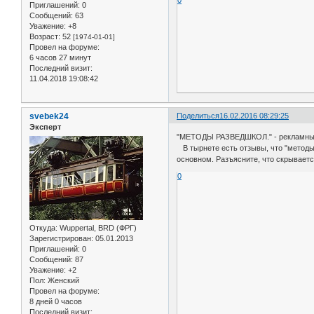
Приглашений:
0
Сообщений:
63
Уважение:
+8
Возраст:
52
[1974-01-01]
Провел на форуме:
6 часов 27 минут
Последний визит:
11.04.2018 19:08:42
svebek24
Поделиться
16.02.2016 08:29:25
Эксперт
"МЕТОДЫ РАЗВЕДШКОЛ." - рекламный
В тырнете есть отзывы, что "методы 
основном. Разъясните, что скрывает
0
Откуда:
Wuppertal, BRD (ФРГ)
Зарегистрирован
: 05.01.2013
Приглашений:
0
Сообщений:
87
Уважение:
+2
Пол:
Женский
Провел на форуме:
8 дней 0 часов
Последний визит: