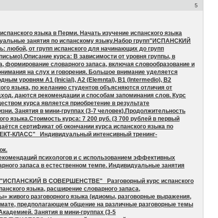
5
нского языка в Перми. Начать изучение испанского языка
идуальные занятия по испанскому языку.Набор групп"ИСПАНСКИЙ
 любой, от групп испанского для начинающих до групп
исьмо).Описание курса: В зависимости от уровня группы, в
а, формирование словарного запаса, включая словообразование и
нимания на слух и говорения. Большое внимание уделяется
уровням A1 (Inicial), A2 (Elemntal), B1 (Intermedio), B2
нского языка, по желанию студентов объясняются отличия от
ход, даются рекомендации и способам запоминания слов. Курс
еством курса является приобретение в результате
изни. Занятия в мини-группах (3-7 человек).Продолжительность
го языка.Стоимость курса: 7 200 руб. (3 700 рублей в первый
даётся сертификат об окончании курса испанского языка по
ФФЕКТ-КЛАСС" Индивидуальный интенсивный тренинг-
ок.
рекомендаций психологов и с использованием эффективных
арного запаса в естественном темпе. Индивидуальные занятия
лем."ИСПАНСКИЙ В СОВЕРШЕНСТВЕ" Разговорный курс испанского
анского языка, расширение словарного запаса,
ы» живого разговорного языка (идиомы, разговорные выражения,
ормате, предполагающем общение на различные разговорные темы
кадемией. Занятия в мини-группах (3-5