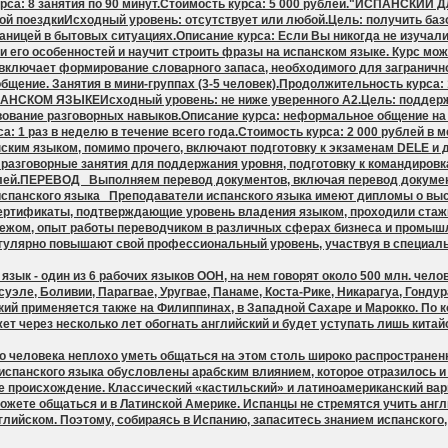
рса: 8 занятия по 90 минут.Стоимость курса: 5 000 рублей."ИСПАНСКИЙ
ой поездкиИсходный уровень: отсутствует или любой.Цель: получить базо
аницей в бытовых ситуациях.Описание курса: Если Вы никогда не изучал
 его особенностей и научит строить фразы на испанском языке. Курс мож
.к. включает формирование словарного запаса, необходимого для заграничн
бщение. Занятия в мини-группах (3-5 человек).Продолжительность курса: 1
СКОМ ЯЗЫКЕИсходный уровень: не ниже уверенного А2.Цель: поддержа
вование разговорных навыков.Описание курса: неформальное общение на
: 1 раз в неделю в течение всего года.Стоимость курса: 2 000 рублей в 
им языком, помимо прочего, включают подготовку к экзаменам DELE и др
 разговорные занятия для поддержания уровня, подготовку к командировк
ублей.ПЕРЕВОД Выполняем перевод документов, включая перевод докуме
 испанского языка Преподаватели испанского языка имеют дипломы о в
ртификаты, подтверждающие уровень владения языком, проходили стажи
убежом, опыт работы переводчиком в различных сферах бизнеса и промыш
гулярно повышают свой профессиональный уровень, участвуя в специаль
зык - один из 6 рабочих языков ООН, на нем говорят около 500 млн. челов
суэле, Боливии, Парагвае, Уругвае, Панаме, Коста-Рике, Никарагуа, Гонду
кий применяется также на Филиппинах, в Западной Сахаре и Марокко. По 
ет через несколько лет обогнать английский и будет уступать лишь китай
о человека неплохо уметь общаться на этом столь широко распространен
спанского языка обусловлены арабским влиянием, которое отразилось и 
 происхождение. Классический «кастильский» и латиноамериканский вари
ожете общаться и в Латинской Америке. Испанцы не стремятся учить англ
глийском. Поэтому, собираясь в Испанию, запаситесь знанием испанског