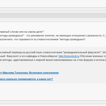
амный слогам или на самом деле?
етоды разведшкол" - это рекламное понятие, не имеющее отношение к реальности. С 
азъясните, что скрывается за словосочетанием "методы разведшкол".
дословный перевод на русский язык словосочетания "разведывательный факультет". Или
ьный Факультет и его кафедры в Новосибирске:
http://nvivvmvd.ru
Обучение военных сп
е методы, адаптированные к мирной жизни компилированы на этом форуме и использую
от Максима Тихонова: Волновое повторение
кол реально применяются, а какие нет?