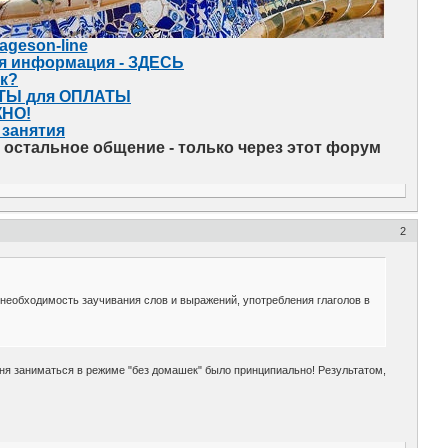
uageson-line
я информация - ЗДЕСЬ
ок?
ИТЫ для ОПЛАТЫ
ЖНО!
 занятия
сё остальное общение - только через этот форум
2
необходимость заучивания слов и выражений, употребления глаголов в
меня заниматься в режиме "без домашек" было принципиально! Результатом,