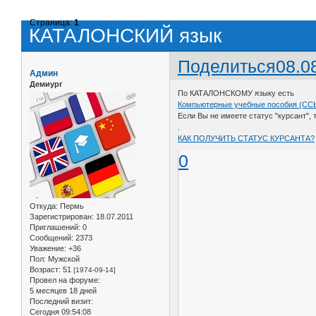
Страница:
1
КАТАЛОНСКИЙ язык
Поделиться
08.0
Админ
Демиург
По КАТАЛОНСКОМУ языку есть
Компьютерные учебные пособия (С
Если Вы не имеете статус "курсант",
.
КАК ПОЛУЧИТЬ СТАТУС КУРСАНТА?
0
Откуда:
Пермь
Зарегистрирован
: 18.07.2011
Приглашений:
0
Сообщений:
2373
Уважение:
+36
Пол:
Мужской
Возраст:
51
[1974-09-14]
Провел на форуме:
5 месяцев 18 дней
Последний визит:
Сегодня 09:54:08