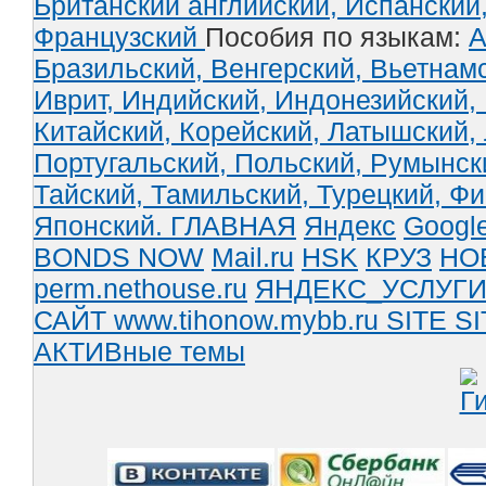
Британский английский,
Испанский
Французский
Пособия по языкам:
А
Бразильский,
Венгерский,
Вьетнам
Иврит,
Индийский,
Индонезийский,
Китайский,
Корейский,
Латышский,
Португальский,
Польский,
Румынск
Тайский,
Тамильский,
Турецкий,
Фи
Японский.
ГЛАВНАЯ
Яндекс
Googl
BONDS NOW
Mail.ru
HSK
КРУЗ
НО
perm.nethouse.ru
ЯНДЕКС_УСЛУГ
САЙТ www.tihonow.mybb.ru
SITE
SI
АКТИВные темы