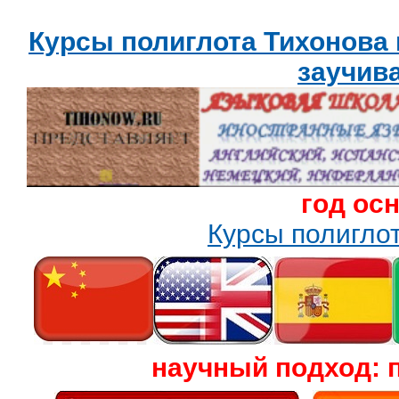
Курсы полиглота Тихонова
заучив
год ос
Курсы полигл
научный подход: 