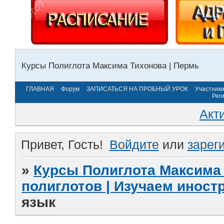
Курсы Полиглота Максима Тихонова | Пермь
ГЛАВНАЯ
Форум
ЗАПИСАТЬСЯ НА ПРОБНЫЙ УРОК
Участник
Рег
Акт
Привет, Гость!
Войдите
или
зарег
»
Курсы Полиглота Максима 
полиглотов | Изучаем инос
язык