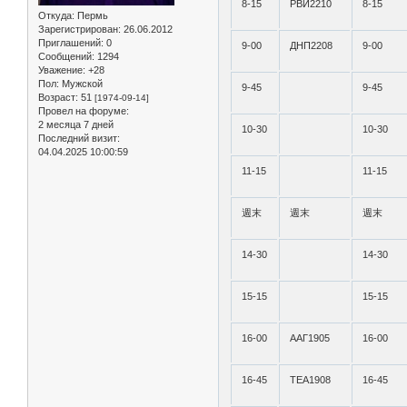
8-15
РВИ2210
8-15
Откуда:
Пермь
Зарегистрирован
: 26.06.2012
Приглашений:
0
9-00
ДНП2208
9-00
Сообщений:
1294
Уважение:
+28
Пол:
Мужской
9-45
9-45
Возраст:
51
[1974-09-14]
Провел на форуме:
2 месяца 7 дней
10-30
10-30
Последний визит:
04.04.2025 10:00:59
11-15
11-15
週末
週末
週末
14-30
14-30
15-15
15-15
16-00
ААГ1905
16-00
16-45
ТЕА1908
16-45