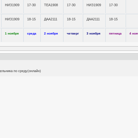
НИЗ1909
17-30
ТЕА1908
17-30
НИЗ1909
17-30
НИЗ1909
18-15
ДАА2111
18-15
ДАА2111
18-15
1 ноября
среда
2 ноября
четверг
3 ноября
пятница
4 но
дельника по среду(онлайн)