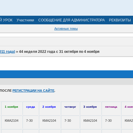
Й УРОК
Участники
СООБЩЕНИЕ ДЛЯ АДМИНИСТРАТОРА
РЕКВИЗИТЫ
Активные темы
011 года)
»
44 неделя 2022 года с 31 октября по 4 ноября
 ПОСЛЕ
РЕГИСТРАЦИИ НА САЙТЕ
.
1 ноября
среда
2 ноября
четверг
3 ноября
пятница
4 но
КМА2104
7-30
КМА2104
7-30
КМА2104
7-30
КМА2