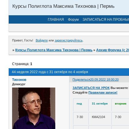
Курсы Полиглота Максима Тихонова | Пермь
ГЛАВНАЯ
Форум
ЗАПИСАТЬСЯ НА ПРОБНЫ
Привет, Гость!
Войдите
или
зарегистрируйтесь
.
»
Курсы Полиглота Максима Тихонова | Пермь
»
Архив Форума (с 2
Страница:
1
44 неделя 2022 года с 31 октября по 4 ноября
Тихонов
Поделиться
20.09.2022 18:00:20
Демиург
ЗАПИСАТЬСЯ НА УРОК
Вы можете
Следуйте
Правилам записи!
пнд
31 октября
вторник
7-30
КМА2104
7-30