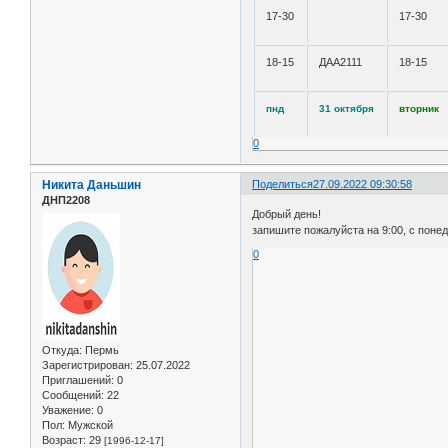
17-30
17-30
18-15
ДАА2111
18-15
пнд
31 октября
вторник
0
Никита Даньшин
Поделиться
27.09.2022 09:30:58
ДНП2208
Добрый день!
запишите пожалуйста на 9:00, с поне
0
Откуда:
Пермь
Зарегистрирован
: 25.07.2022
Приглашений:
0
Сообщений:
22
Уважение:
0
Пол:
Мужской
Возраст:
29
[1996-12-17]