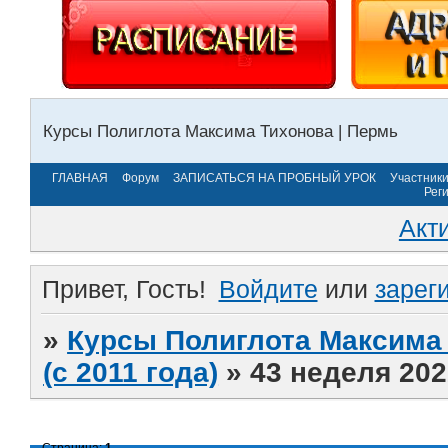
Курсы Полиглота Максима Тихонова | Пермь
ГЛАВНАЯ
Форум
ЗАПИСАТЬСЯ НА ПРОБНЫЙ УРОК
Участник
Рег
Акт
Привет, Гость!
Войдите
или
зарег
»
Курсы Полиглота Максима 
(с 2011 года)
»
43 неделя 202
Страница:
1