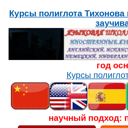
Курсы полиглота Тихонова
заучив
год ос
Курсы полигл
научный подход: 