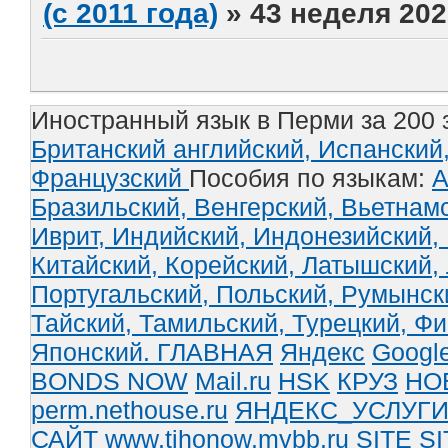
(с 2011 года)
»
43 неделя 202
Иностранный язык в Перми за 200 
Британский английский,
Испанский
Французский
Пособия по языкам:
А
Бразильский,
Венгерский,
Вьетнам
Иврит,
Индийский,
Индонезийский,
Китайский,
Корейский,
Латышский,
Португальский,
Польский,
Румынск
Тайский,
Тамильский,
Турецкий,
Фи
Японский.
ГЛАВНАЯ
Яндекс
Googl
BONDS NOW
Mail.ru
HSK
КРУЗ
НО
perm.nethouse.ru
ЯНДЕКС_УСЛУГ
САЙТ www.tihonow.mybb.ru
SITE
SI