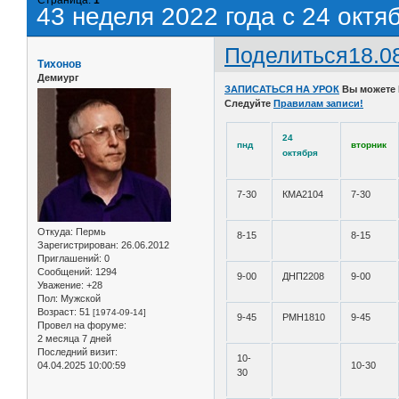
43 неделя 2022 года с 24 октя
Поделиться
18.0
Тихонов
Демиург
ЗАПИСАТЬСЯ НА УРОК
Вы можете
Следуйте
Правилам записи!
24
пнд
вторник
октября
7-30
КМА2104
7-30
Откуда:
Пермь
8-15
8-15
Зарегистрирован
: 26.06.2012
Приглашений:
0
Сообщений:
1294
9-00
ДНП2208
9-00
Уважение:
+28
Пол:
Мужской
Возраст:
51
[1974-09-14]
9-45
РМН1810
9-45
Провел на форуме:
2 месяца 7 дней
Последний визит:
10-
04.04.2025 10:00:59
10-30
30