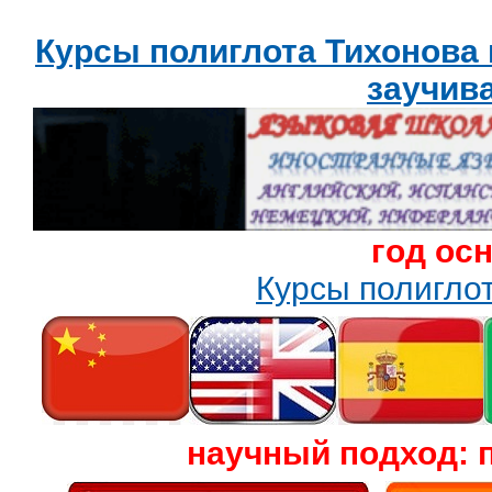
Курсы полиглота Тихонова
заучив
год ос
Курсы полигл
научный подход: 