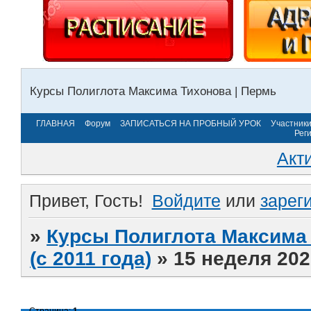
Курсы Полиглота Максима Тихонова | Пермь
ГЛАВНАЯ
Форум
ЗАПИСАТЬСЯ НА ПРОБНЫЙ УРОК
Участник
Рег
Акт
Привет, Гость!
Войдите
или
зарег
»
Курсы Полиглота Максима 
(с 2011 года)
»
15 неделя 202
Страница:
1