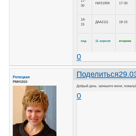
17-
НИЗ1909
17-30
30
18-
ДАА2111
18-15
15
пнд
11 апреля
вторник
0
Поделиться
29.0
Репецкая
РМН1810
Добрый день. запишите меня, пожалуйс
0