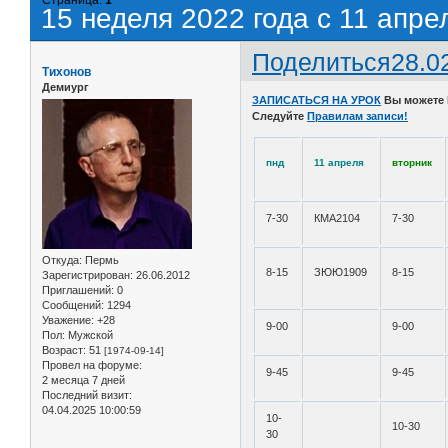
15 неделя 2022 года с 11 апре
Поделиться
28.0
Тихонов
Демиург
ЗАПИСАТЬСЯ НА УРОК
Вы можете
Следуйте
Правилам записи!
пнд
11 апреля
вторник
7-30
КМА2104
7-30
Откуда:
Пермь
8-15
ЗЮЮ1909
8-15
Зарегистрирован
: 26.06.2012
Приглашений:
0
Сообщений:
1294
Уважение:
+28
9-00
9-00
Пол:
Мужской
Возраст:
51
[1974-09-14]
Провел на форуме:
9-45
9-45
2 месяца 7 дней
Последний визит:
04.04.2025 10:00:59
10-
10-30
30