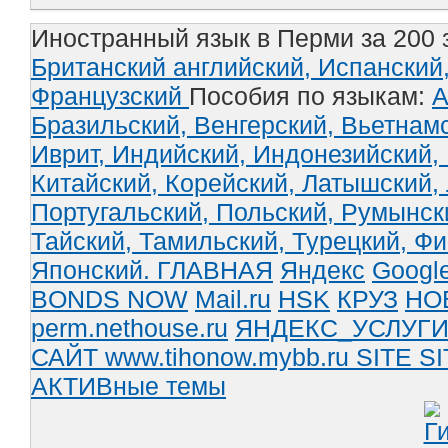
Иностранный язык в Перми за 200 
Британский английский,
Испанский
Французский
Пособия по языкам:
А
Бразильский,
Венгерский,
Вьетнам
Иврит,
Индийский,
Индонезийский,
Китайский,
Корейский,
Латышский,
Португальский,
Польский,
Румынск
Тайский,
Тамильский,
Турецкий,
Фи
Японский.
ГЛАВНАЯ
Яндекс
Googl
BONDS NOW
Mail.ru
HSK
КРУЗ
НО
perm.nethouse.ru
ЯНДЕКС_УСЛУГ
САЙТ www.tihonow.mybb.ru
SITE
SI
АКТИВные темы