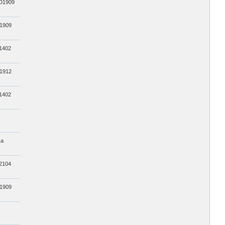
1909
1909
1402
1912
1402
са
2104
1909