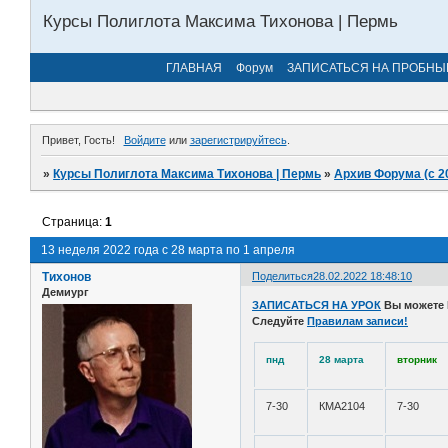
Курсы Полиглота Максима Тихонова | Пермь
ГЛАВНАЯ
Форум
ЗАПИСАТЬСЯ НА ПРОБНЫ
Привет, Гость!
Войдите
или
зарегистрируйтесь
.
»
Курсы Полиглота Максима Тихонова | Пермь
»
Архив Форума (с 2
Страница:
1
13 неделя 2022 года с 28 марта по 1 апреля
Тихонов
Поделиться
28.02.2022 18:48:10
Демиург
ЗАПИСАТЬСЯ НА УРОК
Вы можете
Следуйте
Правилам записи!
пнд
28 марта
вторник
7-30
КМА2104
7-30