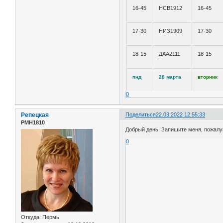
16-45
НСВ1912
16-45
17-30
НИЗ1909
17-30
18-15
ДАА2111
18-15
пнд
28 марта
вторник
0
Репецкая
Поделиться
22.03.2022 12:55:33
РМН1810
Добрый день. Запишите меня, пожалуй
0
Откуда:
Пермь