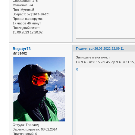
Сообщений:
175
Уважение:
+4
Пол:
Мужской
Возраст:
52
[1973-10-25]
Провел на форуме:
17 часов 46 минут
Последний визит:
13.09.2023 12:20:02
Bogatyr73
Поделиться
26.03.2022 22:09:11
ИЛЗ1402
Запишите меня пжлст
Пн 9 45, вт 8 15 и 9 45, ср 9 45 и 11 15,
0
Откуда:
Таиланд
Зарегистрирован
: 08.02.2014
Приглашений:
0