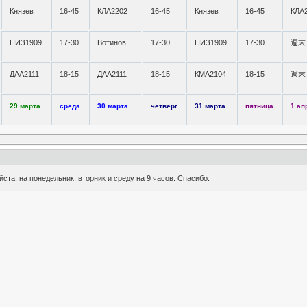
Князев
16-45
КЛА2202
16-45
Князев
16-45
КЛА
НИЗ1909
17-30
Вотинов
17-30
НИЗ1909
17-30
週末
ДАА2111
18-15
ДАА2111
18-15
КМА2104
18-15
週末
29 марта
среда
30 марта
четверг
31 марта
пятница
1 ап
ста, на понедельник, вторник и среду на 9 часов. Спасибо.