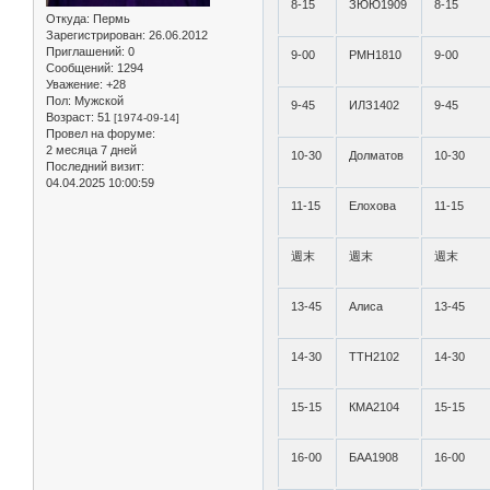
8-15
ЗЮЮ1909
8-15
Откуда:
Пермь
Зарегистрирован
: 26.06.2012
Приглашений:
0
9-00
РМН1810
9-00
Сообщений:
1294
Уважение:
+28
Пол:
Мужской
9-45
ИЛЗ1402
9-45
Возраст:
51
[1974-09-14]
Провел на форуме:
2 месяца 7 дней
10-30
Долматов
10-30
Последний визит:
04.04.2025 10:00:59
11-15
Елохова
11-15
週末
週末
週末
13-45
Алиса
13-45
14-30
ТТН2102
14-30
15-15
КМА2104
15-15
16-00
БАА1908
16-00