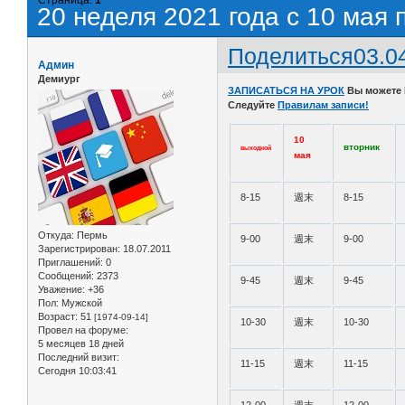
20 неделя 2021 года с 10 мая 
Поделиться
03.0
Админ
Демиург
ЗАПИСАТЬСЯ НА УРОК
Вы можете
Следуйте
Правилам записи!
10
вторник
выходной
мая
8-15
週末
8-15
Откуда:
Пермь
9-00
週末
9-00
Зарегистрирован
: 18.07.2011
Приглашений:
0
Сообщений:
2373
9-45
週末
9-45
Уважение:
+36
Пол:
Мужской
Возраст:
51
[1974-09-14]
10-30
週末
10-30
Провел на форуме:
5 месяцев 18 дней
Последний визит:
11-15
週末
11-15
Сегодня 10:03:41