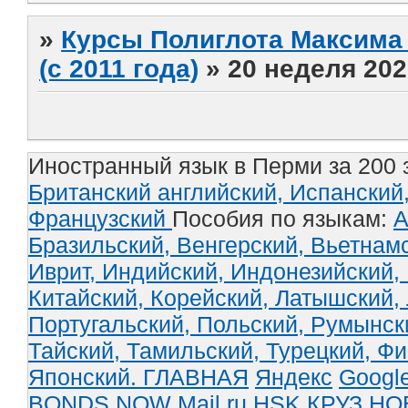
»
Курсы Полиглота Максима 
(с 2011 года)
»
20 неделя 202
Иностранный язык в Перми за 200 
Британский английский,
Испанский
Французский
Пособия по языкам:
А
Бразильский,
Венгерский,
Вьетнам
Иврит,
Индийский,
Индонезийский,
Китайский,
Корейский,
Латышский,
Португальский,
Польский,
Румынск
Тайский,
Тамильский,
Турецкий,
Фи
Японский.
ГЛАВНАЯ
Яндекс
Googl
BONDS NOW
Mail.ru
HSK
КРУЗ
НО