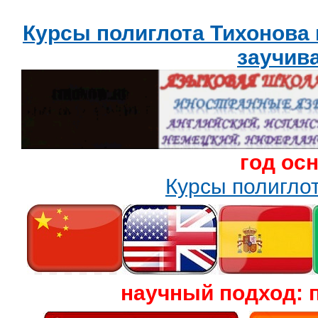
Курсы полиглота Тихонова
заучив
год ос
Курсы полигл
научный подход: 