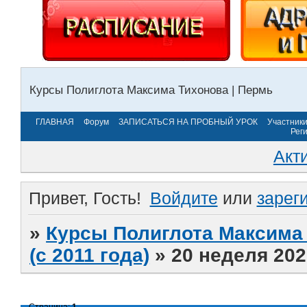
Курсы Полиглота Максима Тихонова | Пермь
ГЛАВНАЯ
Форум
ЗАПИСАТЬСЯ НА ПРОБНЫЙ УРОК
Участник
Рег
Акт
Привет, Гость!
Войдите
или
зарег
»
Курсы Полиглота Максима 
(с 2011 года)
»
20 неделя 202
Страница:
1