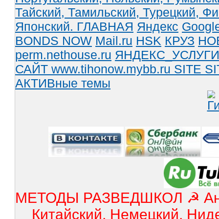
Тайский,
Тамильский,
Турецкий,
Фи
Японский.
ГЛАВНАЯ
Яндекс
Googl
BONDS NOW
Mail.ru
HSK
КРУЗ
НО
perm.nethouse.ru
ЯНДЕКС_УСЛУГ
САЙТ www.tihonow.mybb.ru
SITE
SI
АКТИВные темы
МЕТОДЫ РАЗВЕДШКОЛ ☭ Англ
Китайский, Немецкий, Нид