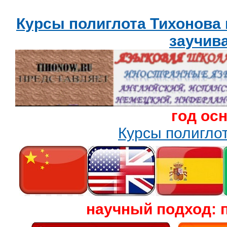
Курсы полиглота Тихонова
заучив
год ос
Курсы полигл
научный подход: 