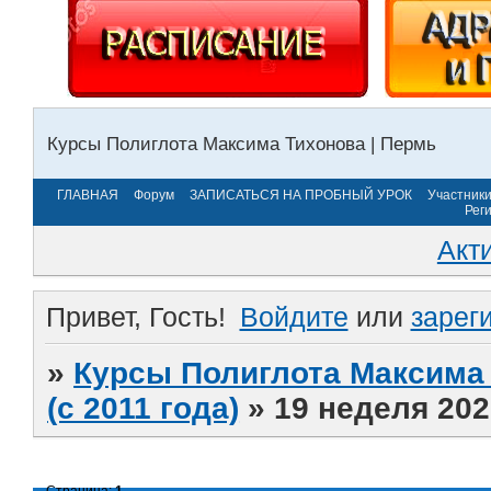
Курсы Полиглота Максима Тихонова | Пермь
ГЛАВНАЯ
Форум
ЗАПИСАТЬСЯ НА ПРОБНЫЙ УРОК
Участник
Рег
Акт
Привет, Гость!
Войдите
или
зарег
»
Курсы Полиглота Максима 
(с 2011 года)
»
19 неделя 202
Страница:
1