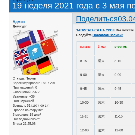
19 неделя 2021 года с 3 мая п
Поделиться
03.0
Админ
Демиург
ЗАПИСАТЬСЯ НА УРОК
Вы можете
Следуйте
Правилам записи!
3 мая
вторник
выходной
8-15
週末
8-15
9-00
週末
9-00
Откуда:
Пермь
Зарегистрирован
: 18.07.2011
Приглашений:
0
9-45
週末
9-45
Сообщений:
2372
Уважение:
+36
Пол:
Мужской
10-30
週末
10-30
Возраст:
51
[1974-09-14]
Провел на форуме:
5 месяцев 18 дней
11-15
週末
11-15
Последний визит:
Вчера 21:25:08
12-00
週末
12-00