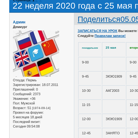
22 неделя 2020 года с 25 мая 
Поделиться
05.0
Админ
Демиург
ЗАПИСАТЬСЯ НА УРОК
Вы можете
Следуйте
Правилам записи!
25 мая
втор
понедельник
9-00
9-00
9-45
ЗЮЮ1909
9-45
Откуда:
Пермь
Зарегистрирован
: 18.07.2011
Приглашений:
0
10-30
ААГ2003
10-3
Сообщений:
2373
Уважение:
+36
Пол:
Мужской
11-15
11-1
Возраст:
51
[1974-09-14]
Провел на форуме:
5 месяцев 18 дней
12-00
ЗЮЮ1909
12-0
Последний визит:
Сегодня 09:54:08
12-45
ЗАНЯТО
12-4