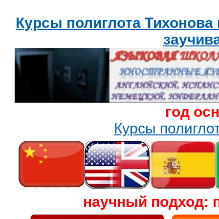
Курсы полиглота Тихонова
заучив
год ос
Курсы полигл
научный подход: 