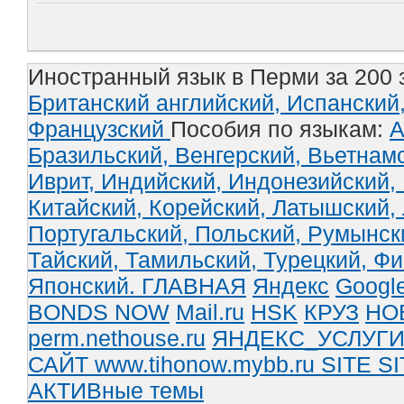
Иностранный язык в Перми за 200 
Британский английский,
Испанский
Французский
Пособия по языкам:
А
Бразильский,
Венгерский,
Вьетнам
Иврит,
Индийский,
Индонезийский,
Китайский,
Корейский,
Латышский,
Португальский,
Польский,
Румынск
Тайский,
Тамильский,
Турецкий,
Фи
Японский.
ГЛАВНАЯ
Яндекс
Googl
BONDS NOW
Mail.ru
HSK
КРУЗ
НО
perm.nethouse.ru
ЯНДЕКС_УСЛУГ
САЙТ www.tihonow.mybb.ru
SITE
SI
АКТИВные темы