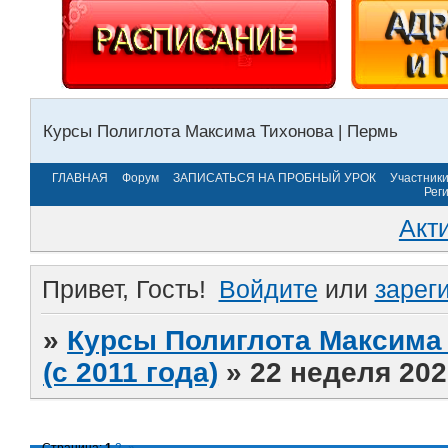
Курсы Полиглота Максима Тихонова | Пермь
ГЛАВНАЯ
Форум
ЗАПИСАТЬСЯ НА ПРОБНЫЙ УРОК
Участник
Рег
Акт
Привет, Гость!
Войдите
или
зарег
»
Курсы Полиглота Максима 
(с 2011 года)
»
22 неделя 202
Страница:
1
2
»