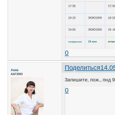
17-30
17-3
18-15
ЗЮЮ1909
18-1
19-00
ЗЮЮ1909
19 -0
18 мая
втор
понедельник
0
Поделиться
14.0
Анна
ААГ2003
Запишите, пож., пнд 9
0