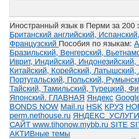
Иностранный язык в Перми за 200 
Британский английский,
Испанский
Французский
Пособия по языкам:
А
Бразильский,
Венгерский,
Вьетнам
Иврит,
Индийский,
Индонезийский,
Китайский,
Корейский,
Латышский,
Португальский,
Польский,
Румынск
Тайский,
Тамильский,
Турецкий,
Фи
Японский.
ГЛАВНАЯ
Яндекс
Googl
BONDS NOW
Mail.ru
HSK
КРУЗ
НО
perm.nethouse.ru
ЯНДЕКС_УСЛУГ
САЙТ www.tihonow.mybb.ru
SITE
SI
АКТИВные темы