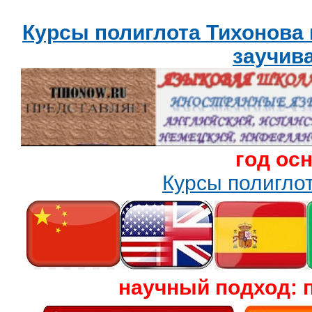
Курсы полиглота Тихонова
заучив
год ос
Курсы полигл
научный подход: 