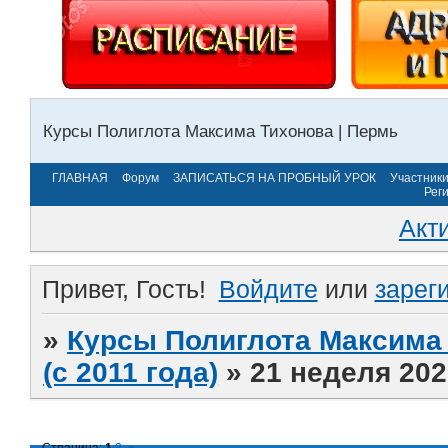
Курсы Полиглота Максима Тихонова | Пермь
ГЛАВНАЯ
Форум
ЗАПИСАТЬСЯ НА ПРОБНЫЙ УРОК
Участник
Рег
Акт
Привет, Гость!
Войдите
или
зарег
»
Курсы Полиглота Максима 
(с 2011 года)
»
21 неделя 202
Страница:
1
2
»