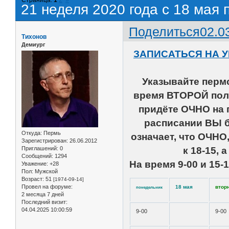
21 неделя 2020 года с 18 мая 
Поделиться
02.0
Тихонов
Демиург
ЗАПИСАТЬСЯ НА 
Указывайте пермс
время ВТОРОЙ поло
придёте ОЧНО на 
расписании ВЫ бу
Откуда:
Пермь
означает, что ОЧНО
Зарегистрирован
: 26.06.2012
Приглашений:
0
к 18-15, 
Сообщений:
1294
На время 9-00 и 15-
Уважение:
+28
Пол:
Мужской
Возраст:
51
[1974-09-14]
Провел на форуме:
18 мая
втор
понедельник
2 месяца 7 дней
Последний визит:
04.04.2025 10:00:59
9-00
9-00