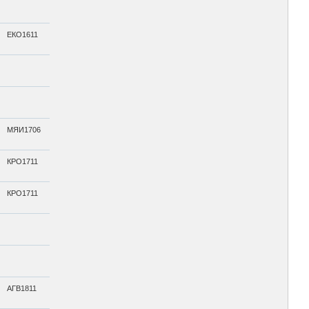
ЕКО1611
МЯИ1706
КРО1711
КРО1711
АГВ1811