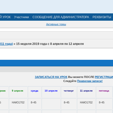
Й УРОК
Участники
СООБЩЕНИЕ ДЛЯ АДМИНИСТРАТОРА
РЕКВИЗИТЫ
Активные темы
011 года)
»
15 неделя 2019 года с 8 апреля по 12 апреля
ЗАПИСАТЬСЯ НА УРОК
Вы можете ПОСЛЕ
РЕГИСТРАЦИ
Следуйте
Правилам записи!
рник
9 апреля
среда
10 апреля
четверг
11 апреля
пятница
5
НАЮ1702
8-45
8-45
НАЮ1702
8-45