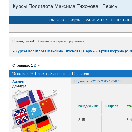
Курсы Полиглота Максима Тихонова | Пермь
ГЛАВНАЯ
Форум
ЗАПИСАТЬСЯ НА ПРОБНЫ
Привет, Гость!
Войдите
или
зарегистрируйтесь
.
»
Курсы Полиглота Максима Тихонова | Пермь
»
Архив Форума (с 2
Страница:
1
2
»
15 неделя 2019 года с 8 апреля по 12 апреля
Админ
Поделиться
22.02.2019 17:28:40
Демиург
понедельник
8 апреля
вто
8-45
8-4