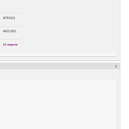
АГВ1811
АКО1901
12 апреля
2