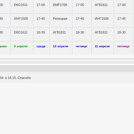
00
ЕКО1611
17-00
БМР1708
17-00
АГВ1811
17-00
45
ИНГ1508
17-45
Репецкая
17-45
ИНГ1508
17-45
30
ЕКО1611
18-30
АГВ1811
18-30
АГВ1811
18-30
рник
9 апреля
среда
10 апреля
четверг
11 апреля
пятница
4. в 16:15. Спасибо