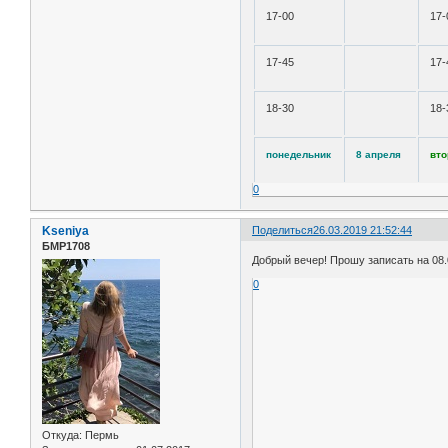
17-00
17-
17-45
17-
18-30
18-
понедельник
8 апреля
вто
0
Kseniya
Поделиться
26.03.2019 21:52:44
БМР1708
Добрый вечер! Прошу записать на 08.0
0
Откуда:
Пермь