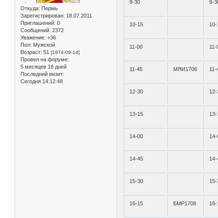
9-30
9-3
Откуда:
Пермь
Зарегистрирован
: 18.07.2011
Приглашений:
0
10-15
10-
Сообщений:
2372
Уважение:
+36
Пол:
Мужской
11-00
11-
Возраст:
51
[1974-09-14]
Провел на форуме:
5 месяцев 18 дней
11-45
МЯИ1706
11-
Последний визит:
Сегодня 14:12:48
12-30
12-
13-15
13-
14-00
14-
14-45
14-
15-30
15-
16-15
БМР1708
16-