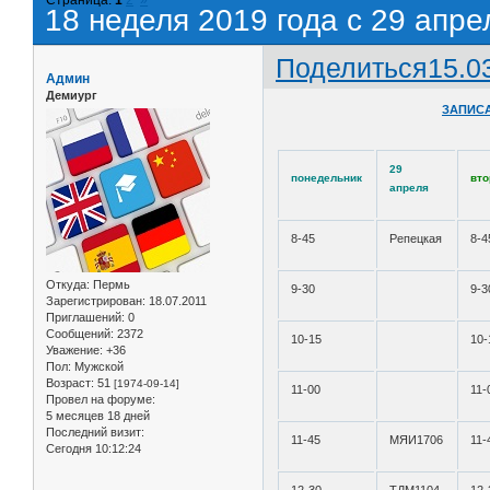
18 неделя 2019 года с 29 апре
Поделиться
15.0
Админ
Демиург
ЗАПИСА
29
понедельник
вто
апреля
8-45
Репецкая
8-4
Откуда:
Пермь
9-30
9-3
Зарегистрирован
: 18.07.2011
Приглашений:
0
Сообщений:
2372
10-15
10-
Уважение:
+36
Пол:
Мужской
Возраст:
51
[1974-09-14]
11-00
11-
Провел на форуме:
5 месяцев 18 дней
Последний визит:
11-45
МЯИ1706
11-
Сегодня 10:12:24