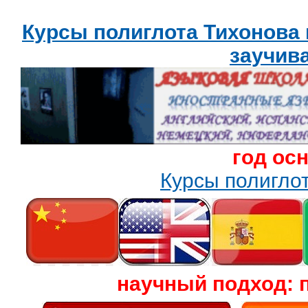
Курсы полиглота Тихонова
заучив
год ос
Курсы полигл
научный подход: 