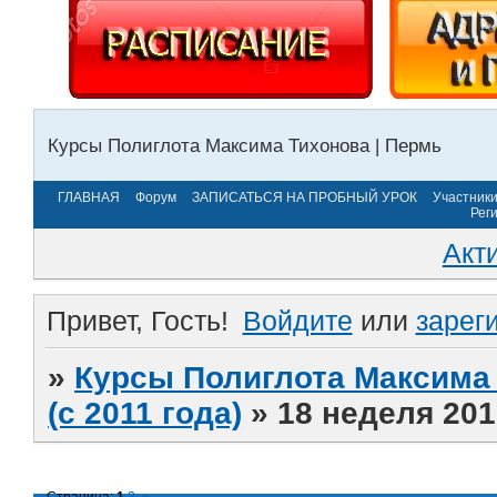
Курсы Полиглота Максима Тихонова | Пермь
ГЛАВНАЯ
Форум
ЗАПИСАТЬСЯ НА ПРОБНЫЙ УРОК
Участник
Рег
Акт
Привет, Гость!
Войдите
или
зарег
»
Курсы Полиглота Максима 
(с 2011 года)
»
18 неделя 201
Страница:
1
2
»