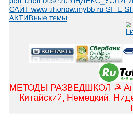
perm.nethouse.ru
ЯНДЕКС_УСЛУГ
САЙТ www.tihonow.mybb.ru
SITE
SI
АКТИВные темы
МЕТОДЫ РАЗВЕДШКОЛ ☭ Англ
Китайский, Немецкий, Нид