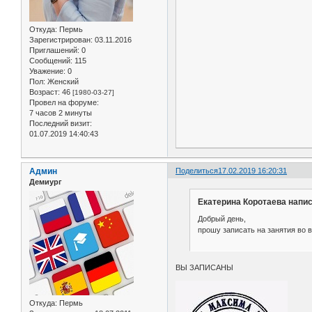
Откуда:
Пермь
Зарегистрирован
: 03.11.2016
Приглашений:
0
Сообщений:
115
Уважение:
0
Пол:
Женский
Возраст:
46
[1980-03-27]
Провел на форуме:
7 часов 2 минуты
Последний визит:
01.07.2019 14:40:43
Админ
Поделиться
17.02.2019 16:20:31
Демиург
Екатерина Коротаева напис
Добрый день,
прошу записать на занятия во вто
ВЫ ЗАПИСАНЫ
Откуда:
Пермь