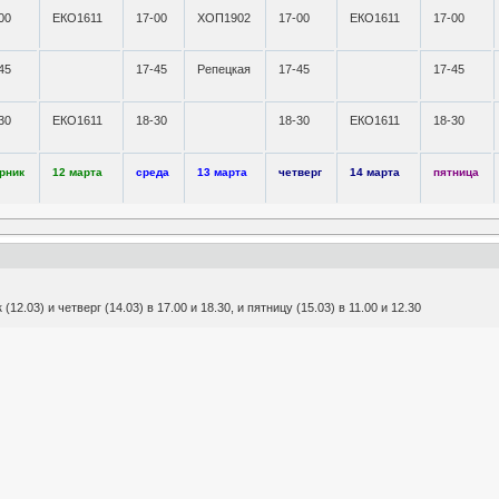
00
ЕКО1611
17-00
ХОП1902
17-00
ЕКО1611
17-00
45
17-45
Репецкая
17-45
17-45
30
ЕКО1611
18-30
18-30
ЕКО1611
18-30
рник
12 марта
среда
13 марта
четверг
14 марта
пятница
12.03) и четверг (14.03) в 17.00 и 18.30, и пятницу (15.03) в 11.00 и 12.30