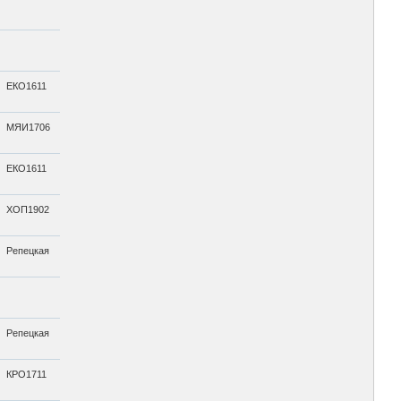
ЕКО1611
МЯИ1706
ЕКО1611
ХОП1902
Репецкая
Репецкая
КРО1711