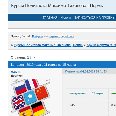
Курсы Полиглота Максима Тихонова | Пермь
ГЛАВНАЯ
Форум
ЗАПИСАТЬСЯ НА ПРОБНЫ
Привет, Гость!
Войдите
или
зарегистрируйтесь
.
»
Курсы Полиглота Максима Тихонова | Пермь
»
Архив Форума (с 2
Страница:
1
2
»
11 неделя 2019 года с 11 марта по 15 марта
Админ
Поделиться
01.02.2019 18:41:53
Демиург
понедельник
11 марта
вто
8-45
8-4