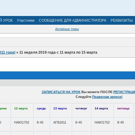
Й УРОК
Участники
СООБЩЕНИЕ ДЛЯ АДМИНИСТРАТОРА
РЕКВИЗИТЫ
Активные темы
011 года)
»
11 неделя 2019 года с 11 марта по 15 марта
ЗАПИСАТЬСЯ НА УРОК
Вы можете ПОСЛЕ
РЕГИСТРАЦИ
Следуйте
Правилам записи!
рник
12 марта
среда
13 марта
четверг
14 марта
пятница
5
НАЮ1702
8-45
АГВ1811
8-45
НАЮ1702
8-45