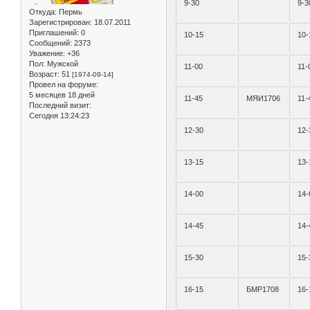
9-30
9-3
Откуда:
Пермь
Зарегистрирован
: 18.07.2011
Приглашений:
0
10-15
10-
Сообщений:
2373
Уважение:
+36
Пол:
Мужской
11-00
11-
Возраст:
51
[1974-09-14]
Провел на форуме:
5 месяцев 18 дней
11-45
МЯИ1706
11-
Последний визит:
Сегодня 13:24:23
12-30
12-
13-15
13-
14-00
14-
14-45
14-
15-30
15-
16-15
БМР1708
16-