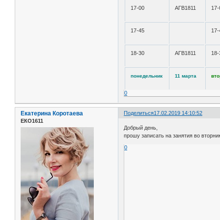
17-00
АГВ1811
17-
17-45
17-
18-30
АГВ1811
18-
понедельник
11 марта
вто
0
Екатерина Коротаева
Поделиться
17.02.2019 14:10:52
ЕКО1611
Добрый день,
прошу записать на занятия во вторник (
0