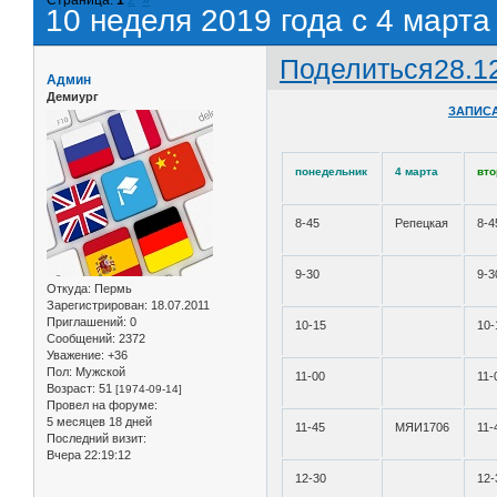
10 неделя 2019 года с 4 марта
Поделиться
28.1
Админ
Демиург
ЗАПИСА
понедельник
4 марта
вто
8-45
Репецкая
8-4
9-30
9-3
Откуда:
Пермь
Зарегистрирован
: 18.07.2011
Приглашений:
0
10-15
10-
Сообщений:
2372
Уважение:
+36
Пол:
Мужской
11-00
11-
Возраст:
51
[1974-09-14]
Провел на форуме:
5 месяцев 18 дней
11-45
МЯИ1706
11-
Последний визит:
Вчера 22:19:12
12-30
12-