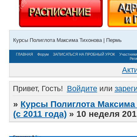
Курсы Полиглота Максима Тихонова | Пермь
ГЛАВНАЯ
Форум
ЗАПИСАТЬСЯ НА ПРОБНЫЙ УРОК
Участник
Рег
Акт
Привет, Гость!
Войдите
или
зарег
»
Курсы Полиглота Максима 
(с 2011 года)
»
10 неделя 201
Страница:
1
2
»