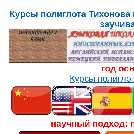
Курсы полиглота Тихонова
заучив
год ос
Курсы полигл
научный подход: 