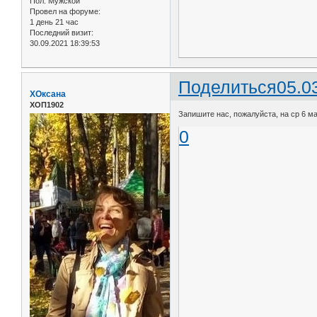
Пол:
Мужской
Провел на форуме:
1 день 21 час
Последний визит:
30.09.2021 18:39:53
Поделиться
05.0
ХОксана
ХОП1902
Запишите нас, пожалуйста, на ср 6 мар
0