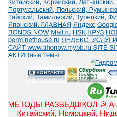
Китайский,
Корейский,
Латышский,
Португальский,
Польский,
Румынск
Тайский,
Тамильский,
Турецкий,
Фи
Японский.
ГЛАВНАЯ
Яндекс
Googl
BONDS NOW
Mail.ru
HSK
КРУЗ
НО
perm.nethouse.ru
ЯНДЕКС_УСЛУГ
САЙТ www.tihonow.mybb.ru
SITE
SI
АКТИВные темы
МЕТОДЫ РАЗВЕДШКОЛ ☭ Англ
Китайский, Немецкий, Нид