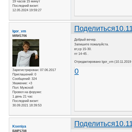
19 часов 15 минут
Последний визит:
12.05.2024 19:59:27
Поделиться
10.1
Igor_vm
МЯИ1706
Добрый вечер.
Запишите пожалуйста.
вт,ср 15-30.
пт 14-45 .
Отредактировано Igor_vm (10.11.2019 
0
Зарегистрирован
: 07.06.2017
Приглашений:
0
Сообщений:
324
Уважение:
+3
Пол:
Мужской
Провел на форуме:
1 день 21 час
Последний визит:
30.09.2021 18:39:53
Поделиться
10.1
Kseniya
БМР1708