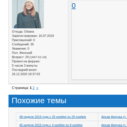
0
Откуда:
Ottawa
Зарегистрирован
: 16.07.2019
Приглашений:
0
Сообщений:
35
Уважение:
0
Пол:
Женский
Возраст:
29
[1997-02-19]
Провел на форуме:
5 часов 3 минуты
Последний визит:
26.12.2020 18:37:03
Страница:
1
2
»
Похожие темы
48 неделя 2019 года с 25 ноября по 29 ноября
Архив Форума (с 
45 неделя 2019 года с 4 ноября по 8 ноября
Архив Форума (с 