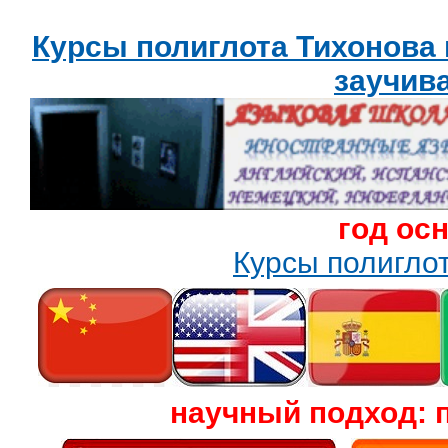
Курсы полиглота Тихонова
заучив
год ос
Курсы полигл
научный подход: 