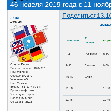
46 неделя 2019 года с 11 нояб
Поделиться
13.1
Админ
Демиург
ЗАПИСА
11
вторн
понедельник
ноября
8-45
РМН1810
8-45
Откуда:
Пермь
9-30
Заякина
9-30
Зарегистрирован
: 18.07.2011
Приглашений:
0
Сообщений:
2372
10-15
Саша З
10-15
Уважение:
+36
Пол:
Мужской
Возраст:
51
[1974-09-14]
11-00
11-00
Провел на форуме:
5 месяцев 18 дней
Последний визит:
11-45
11-45
Сегодня 17:26:22