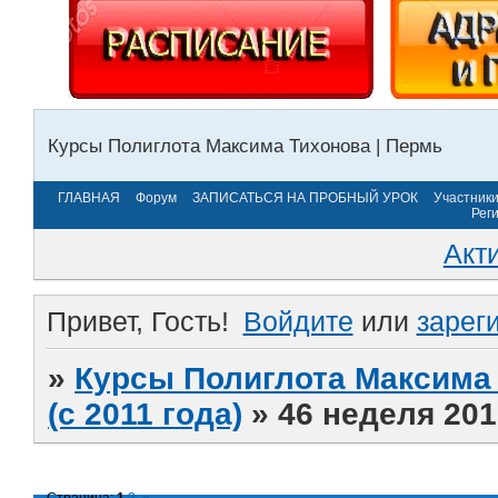
Курсы Полиглота Максима Тихонова | Пермь
ГЛАВНАЯ
Форум
ЗАПИСАТЬСЯ НА ПРОБНЫЙ УРОК
Участник
Рег
Акт
Привет, Гость!
Войдите
или
зарег
»
Курсы Полиглота Максима 
(с 2011 года)
»
46 неделя 201
Страница:
1
2
»