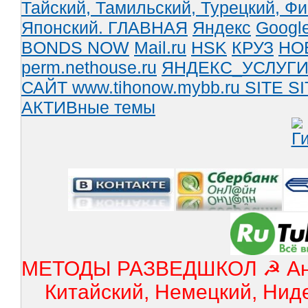
Тайский,
Тамильский,
Турецкий,
Фи
Японский.
ГЛАВНАЯ
Яндекс
Googl
BONDS NOW
Mail.ru
HSK
КРУЗ
НО
perm.nethouse.ru
ЯНДЕКС_УСЛУГ
САЙТ www.tihonow.mybb.ru
SITE
SI
АКТИВные темы
МЕТОДЫ РАЗВЕДШКОЛ ☭ Англ
Китайский, Немецкий, Нид