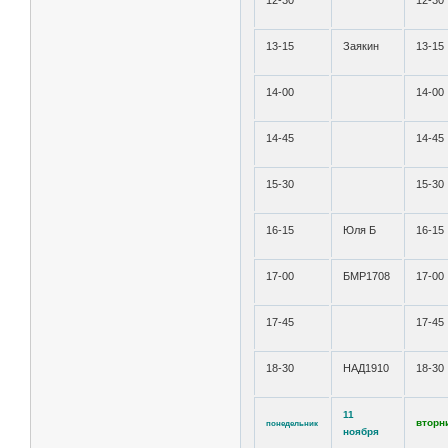
12-30
12-30
13-15
Заякин
13-15
14-00
14-00
14-45
14-45
15-30
15-30
16-15
Юля Б
16-15
17-00
БМР1708
17-00
17-45
17-45
18-30
НАД1910
18-30
11
вторн
понедельник
ноября