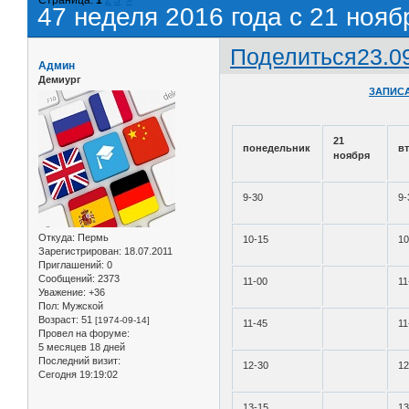
47 неделя 2016 года с 21 нояб
Поделиться
23.0
Админ
Демиург
ЗАПИСА
21
понедельник
в
ноября
9-30
9-
Откуда:
Пермь
10-15
10
Зарегистрирован
: 18.07.2011
Приглашений:
0
Сообщений:
2373
11-00
11
Уважение:
+36
Пол:
Мужской
Возраст:
51
[1974-09-14]
11-45
11
Провел на форуме:
5 месяцев 18 дней
Последний визит:
12-30
12
Сегодня 19:19:02
13-15
13