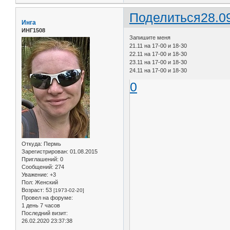
Поделиться
28.0
Инга
ИНГ1508
Запишите меня
21.11 на 17-00 и 18-30
22.11 на 17-00 и 18-30
23.11 на 17-00 и 18-30
24.11 на 17-00 и 18-30
0
Откуда:
Пермь
Зарегистрирован
: 01.08.2015
Приглашений:
0
Сообщений:
274
Уважение:
+3
Пол:
Женский
Возраст:
53
[1973-02-20]
Провел на форуме:
1 день 7 часов
Последний визит:
26.02.2020 23:37:38