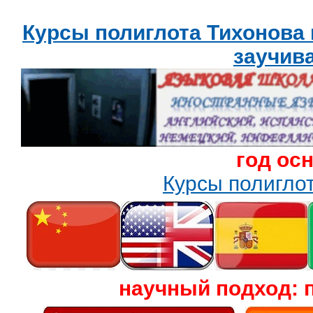
Курсы полиглота Тихонова
заучив
год ос
Курсы полигл
научный подход: 