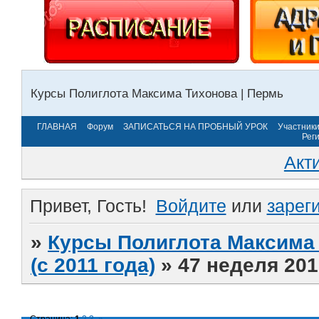
Курсы Полиглота Максима Тихонова | Пермь
ГЛАВНАЯ
Форум
ЗАПИСАТЬСЯ НА ПРОБНЫЙ УРОК
Участник
Рег
Акт
Привет, Гость!
Войдите
или
зарег
»
Курсы Полиглота Максима 
(с 2011 года)
»
47 неделя 201
Страница:
1
2
3
»