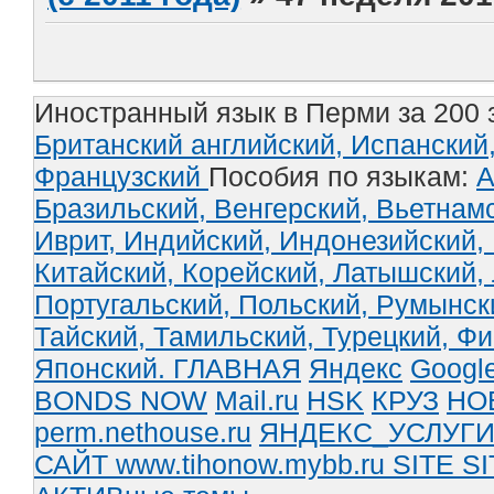
Иностранный язык в Перми за 200 
Британский английский,
Испанский
Французский
Пособия по языкам:
А
Бразильский,
Венгерский,
Вьетнам
Иврит,
Индийский,
Индонезийский,
Китайский,
Корейский,
Латышский,
Португальский,
Польский,
Румынск
Тайский,
Тамильский,
Турецкий,
Фи
Японский.
ГЛАВНАЯ
Яндекс
Googl
BONDS NOW
Mail.ru
HSK
КРУЗ
НО
perm.nethouse.ru
ЯНДЕКС_УСЛУГ
САЙТ www.tihonow.mybb.ru
SITE
SI