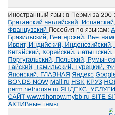
Иностранный язык в Перми за 200 
Британский английский,
Испанский
Французский
Пособия по языкам:
А
Бразильский,
Венгерский,
Вьетнам
Иврит,
Индийский,
Индонезийский,
Китайский,
Корейский,
Латышский,
Португальский,
Польский,
Румынск
Тайский,
Тамильский,
Турецкий,
Фи
Японский.
ГЛАВНАЯ
Яндекс
Googl
BONDS NOW
Mail.ru
HSK
КРУЗ
НО
perm.nethouse.ru
ЯНДЕКС_УСЛУГ
САЙТ www.tihonow.mybb.ru
SITE
SI
АКТИВные темы