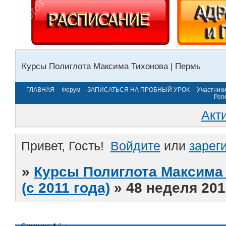
Курсы Полиглота Максима Тихонова | Пермь
ГЛАВНАЯ
Форум
ЗАПИСАТЬСЯ НА ПРОБНЫЙ УРОК
Участник
Рег
Акт
Привет, Гость!
Войдите
или
зарег
»
Курсы Полиглота Максима 
(с 2011 года)
»
48 неделя 201
Страница:
1
2
»