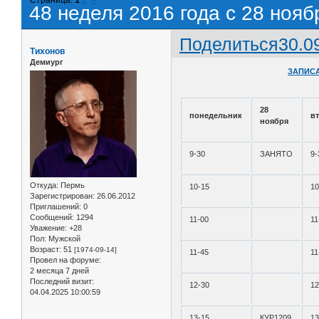
48 неделя 2016 года с 28 нояб
Поделиться
30.0
Тихонов
Демиург
ЗАПИСА
28
понедельник
в
ноября
9-30
ЗАНЯТО
9-
Откуда:
Пермь
10-15
10
Зарегистрирован
: 26.06.2012
Приглашений:
0
Сообщений:
1294
11-00
11
Уважение:
+28
Пол:
Мужской
Возраст:
51
[1974-09-14]
11-45
11
Провел на форуме:
2 месяца 7 дней
Последний визит:
12-30
12
04.04.2025 10:00:59
13-15
КУР1209
13