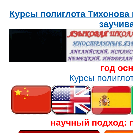
Курсы полиглота Тихонова
заучив
год ос
Курсы полигл
научный подход: 