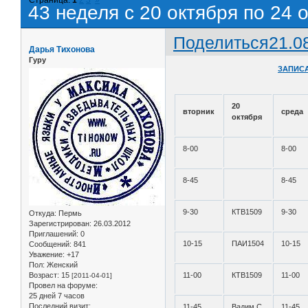
43 неделя с 20 октября по 24 
Поделиться
21.0
Дарья Тихонова
Гуру
ЗАПИСА
20
вторник
среда
октября
8-00
8-00
8-45
8-45
9-30
КТВ1509
9-30
Откуда:
Пермь
Зарегистрирован
: 26.03.2012
Приглашений:
0
10-15
ПАИ1504
10-15
Сообщений:
841
Уважение:
+17
Пол:
Женский
Возраст:
15
11-00
КТВ1509
11-00
[2011-04-01]
Провел на форуме:
25 дней 7 часов
Последний визит:
11-45
Вадим С.
11-45