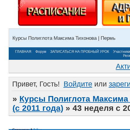
Курсы Полиглота Максима Тихонова | Пермь
ГЛАВНАЯ
Форум
ЗАПИСАТЬСЯ НА ПРОБНЫЙ УРОК
Участник
Рег
Акт
Привет, Гость!
Войдите
или
зарег
»
Курсы Полиглота Максима 
(с 2011 года)
»
43 неделя с 2
Страница:
1
2
3
»