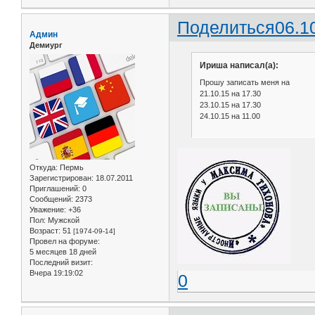
Поделиться
06.1
Админ
Демиург
Ириша написал(а):
Прошу записать меня на
21.10.15 на 17.30
23.10.15 на 17.30
24.10.15 на 11.00
Откуда:
Пермь
Зарегистрирован
: 18.07.2011
Приглашений:
0
Сообщений:
2373
Уважение:
+36
Пол:
Мужской
Возраст:
51
[1974-09-14]
Провел на форуме:
5 месяцев 18 дней
Последний визит:
Вчера 19:19:02
0