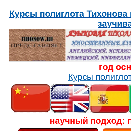
Курсы полиглота Тихонова
заучив
год ос
Курсы полигл
научный подход: 