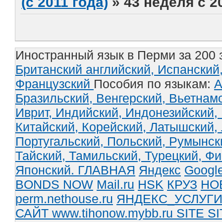
(с 2011 года)
»
43 неделя с 2
Иностранный язык в Перми за 200 
Британский английский,
Испанский
Французский
Пособия по языкам:
А
Бразильский,
Венгерский,
Вьетнам
Иврит,
Индийский,
Индонезийский,
Китайский,
Корейский,
Латышский,
Португальский,
Польский,
Румынск
Тайский,
Тамильский,
Турецкий,
Фи
Японский.
ГЛАВНАЯ
Яндекс
Googl
BONDS NOW
Mail.ru
HSK
КРУЗ
НО
perm.nethouse.ru
ЯНДЕКС_УСЛУГ
САЙТ www.tihonow.mybb.ru
SITE
SI