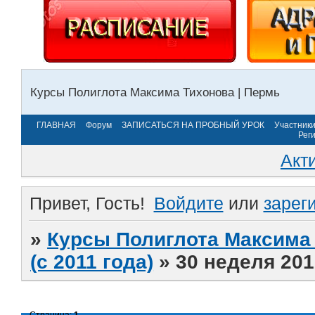
Курсы Полиглота Максима Тихонова | Пермь
ГЛАВНАЯ
Форум
ЗАПИСАТЬСЯ НА ПРОБНЫЙ УРОК
Участник
Рег
Акт
Привет, Гость!
Войдите
или
зарег
»
Курсы Полиглота Максима 
(с 2011 года)
»
30 неделя 201
Страница:
1