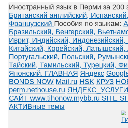
Иностранный язык в Перми за 200 
Британский английский,
Испанский
Французский
Пособия по языкам:
А
Бразильский,
Венгерский,
Вьетнам
Иврит,
Индийский,
Индонезийский,
Китайский,
Корейский,
Латышский,
Португальский,
Польский,
Румынск
Тайский,
Тамильский,
Турецкий,
Фи
Японский.
ГЛАВНАЯ
Яндекс
Googl
BONDS NOW
Mail.ru
HSK
КРУЗ
НО
perm.nethouse.ru
ЯНДЕКС_УСЛУГ
САЙТ www.tihonow.mybb.ru
SITE
SI
АКТИВные темы