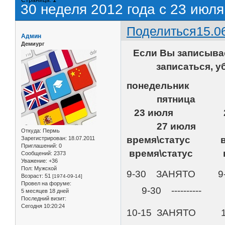
30 неделя 2012 года с 23 июля
Поделиться
15.0
Админ
Демиург
Если Вы записыва
записаться, у
понедельн
пятница
23 июля 
27 июля
Откуда:
Пермь
время\статус 
Зарегистрирован
: 18.07.2011
Приглашений:
0
время\статус вр
Сообщений:
2373
Уважение:
+36
Пол:
Мужской
9-30 ЗАНЯТО 9-3
Возраст:
51
[1974-09-14]
Провел на форуме:
9-30 ----------
5 месяцев 18 дней
Последний визит:
Сегодня 10:20:24
10-15 ЗАНЯТО 10-