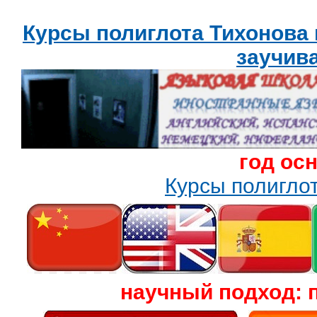
Курсы полиглота Тихонова
заучив
год ос
Курсы полигл
научный подход: 