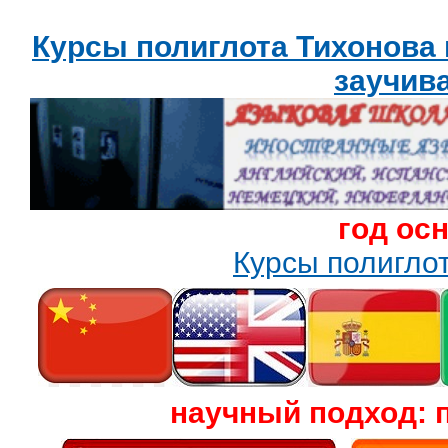
Курсы полиглота Тихонова
заучив
год ос
Курсы полигл
научный подход: 