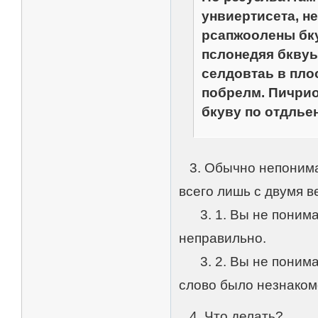
унвиертисета, не
рсапжоолены бку
пслонедяя бквуы
селдовтаь в плоо
побрелм. Пичрио
бкуву по отдльен
3. Обычно непонима
всего лишь с двумя 
3. 1. Вы не понимае
неправильно.
3. 2. Вы не понимае
слово было незнаком
4. Что делать?