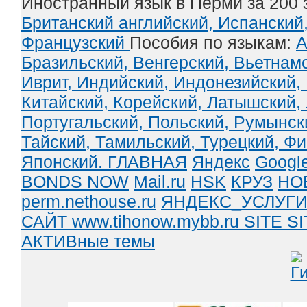
Иностранный язык в Перми за 200 
Британский английский,
Испанский
Французский
Пособия по языкам:
А
Бразильский,
Венгерский,
Вьетнам
Иврит,
Индийский,
Индонезийский,
Китайский,
Корейский,
Латышский,
Португальский,
Польский,
Румынск
Тайский,
Тамильский,
Турецкий,
Фи
Японский.
ГЛАВНАЯ
Яндекс
Googl
BONDS NOW
Mail.ru
HSK
КРУЗ
НО
perm.nethouse.ru
ЯНДЕКС_УСЛУГ
САЙТ www.tihonow.mybb.ru
SITE
SI
АКТИВные темы