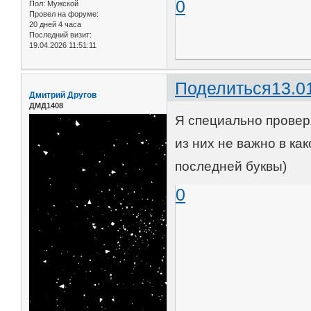
0
Пол:
Мужской
Провел на форуме:
20 дней 4 часа
Последний визит:
19.04.2026 11:51:11
Поделиться
13.0
Дмитрий Другов
ДМД1408
Я специально провер
из них не важно в ка
последней буквы)
0