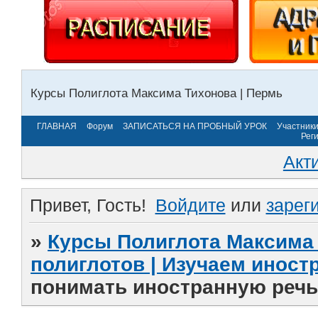
Курсы Полиглота Максима Тихонова | Пермь
ГЛАВНАЯ
Форум
ЗАПИСАТЬСЯ НА ПРОБНЫЙ УРОК
Участник
Рег
Акт
Привет, Гость!
Войдите
или
зарег
»
Курсы Полиглота Максима 
полиглотов | Изучаем инос
понимать иностранную речь