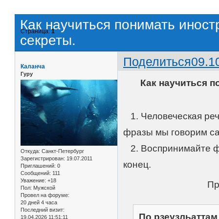
Как научиться понимать иност
Страница:
1
секреты.
Поделиться
09.1
Каланча
Гуру
Как научиться п
1. Человеческая реч
фразы мы говорим сам
2. Воспринимайте фр
Откуда:
Санкт-Петербург
Зарегистрирован
: 19.07.2011
конец.
Приглашений:
0
Сообщений:
111
Уважение:
+18
Пр
Пол:
Мужской
Провел на форуме:
20 дней 4 часа
Последний визит:
По рзеузльаттам
19.04.2026 11:51:11