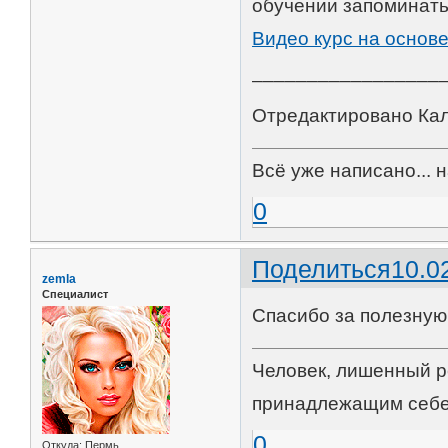
обучении запоминать
Видео курс на основ
_________________
Отредактировано Кала
Всё уже написано... 
0
Поделиться
10.0
zemla
Специалист
Спасибо за полезну
Человек, лишенный р
принадлежащим себе
0
Откуда:
Пермь