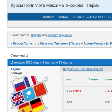
Курсы Полиглота Максима Тихонова | Пермь
ГЛАВНАЯ
Форум
ЗАПИСАТЬСЯ НА ПРОБНЫ
Привет, Гость!
Войдите
или
зарегистрируйтесь
.
»
Курсы Полиглота Максима Тихонова | Пермь
»
Архив Форума (с 2
Страница:
1
11 неделя 2026 года с 9 марта по 13 марта
Админ
Поделиться
13.02.2026 10:38:29
Демиург
пнд
9 марта
вторн
9-30
online
9-30
9-30
9-30