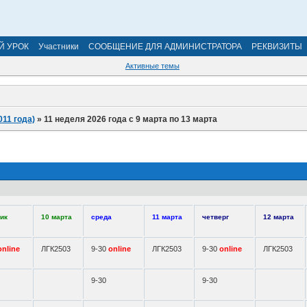
Й УРОК
Участники
СООБЩЕНИЕ ДЛЯ АДМИНИСТРАТОРА
РЕКВИЗИТЫ
Активные темы
011 года)
»
11 неделя 2026 года с 9 марта по 13 марта
ик
10 марта
среда
11 марта
четверг
12 марта
online
ЛГК2503
9-30
online
ЛГК2503
9-30
online
ЛГК2503
9-30
9-30