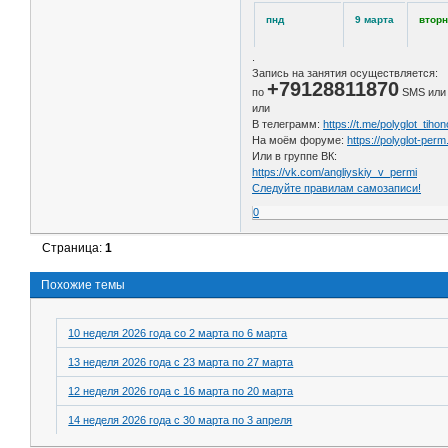
пнд
9 марта
вторн
.
Запись на занятия осуществляется:
+79128811870
по
SMS или
или
В телеграмм:
https://t.me/polyglot_tiho
На моём форуме:
https://polyglot-perm
Или в группе ВК:
https://vk.com/angliyskiy_v_permi
Следуйте правилам самозаписи!
0
Страница:
1
Похожие темы
10 неделя 2026 года со 2 марта по 6 марта
13 неделя 2026 года с 23 марта по 27 марта
12 неделя 2026 года с 16 марта по 20 марта
14 неделя 2026 года с 30 марта по 3 апреля