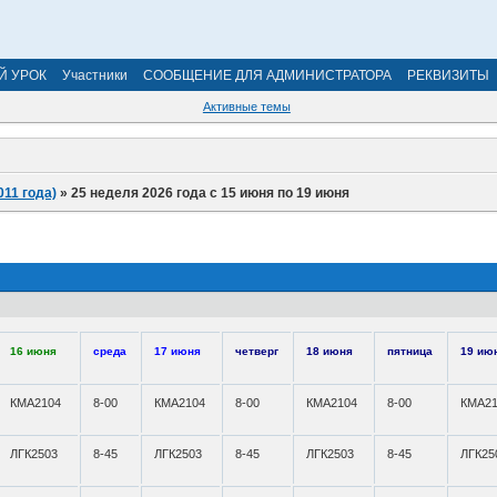
Й УРОК
Участники
СООБЩЕНИЕ ДЛЯ АДМИНИСТРАТОРА
РЕКВИЗИТЫ
Активные темы
011 года)
»
25 неделя 2026 года с 15 июня по 19 июня
16 июня
среда
17 июня
четверг
18 июня
пятница
19 ию
КМА2104
8-00
КМА2104
8-00
КМА2104
8-00
КМА21
ЛГК2503
8-45
ЛГК2503
8-45
ЛГК2503
8-45
ЛГК25