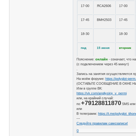
17-00
ЯСА2606
17-00
17-45
ВМН2503
17-45
18-30
18-30
пнд
15 июня
вторник
Пояснение:
онлайн
- означает, что
(с подключением через 45 минут)
.
Запись на занятия осуществляется п
На моём форуме:
https://polyglot-perm
(ОСТАВЬТЕ СООБЩЕНИЕ В ОКНЕ НИ
Или в группе ВК:
https://vk.com/angliyskiy_v_permi
или, на крайний случай:
+79128811870
по
SMS или
или
В телеграмм:
https://t.me/polyglot_tiho
---
Следуйте правилам самозаписи!
0