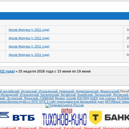
Архив Форума (с 2011 года)
1
Архив Форума (с 2011 года)
2
Архив Форума (с 2011 года)
1
Архив Форума (с 2011 года)
0
011 года)
»
25 неделя 2026 года с 15 июня по 19 июня
й английский,
Испанский,
Итальянский,
Немецкий,
Нидерландский,
Французский
Пособ
,
Ирландский,
Итальянский,
Каталонский,
Китайский,
Корейский,
Латышский,
Литовский
кий,
Эстонский,
Японский.
ГЛАВНАЯ
Яндекс
Google
ВЗГЛЯД
ДЗЕН
для слепых
RUSSI
www.tihonow.mybb.ru
SITE
SITE 2
сайт преподавателя физики
Мой дзен
АКТИВные тем
ский, Испанский, Итальянский, Китайский, Немецкий, Нидерландский 