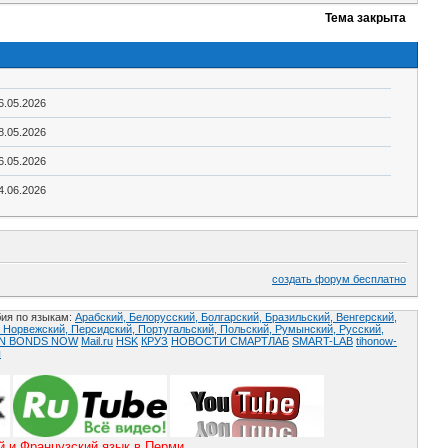
Тема закрыта
6.05.2026
8.05.2026
6.05.2026
4.06.2026
создать форум бесплатно
ия по языкам:
Арабский,
Белорусский,
Болгарский,
Бразильский,
Венгерский,
,
Норвежский,
Персидский,
Португальский,
Польский,
Румынский,
Русский,
AN BONDS NOW
Mail.ru
HSK
КРУЗ
НОВОСТИ СМАРТЛАБ
SMART-LAB
tihonow-
ы
и Французский язык в Перми.