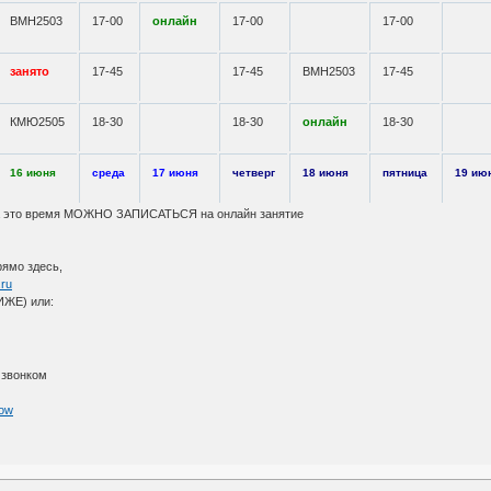
ВМН2503
17-00
онлайн
17-00
17-00
занято
17-45
17-45
ВМН2503
17-45
КМЮ2505
18-30
18-30
онлайн
18-30
16 июня
среда
17 июня
четверг
18 июня
пятница
19 ию
 на это время МОЖНО ЗАПИСАТЬСЯ на онлайн занятие
рямо здесь,
.ru
ЖЕ) или:
 звонком
now