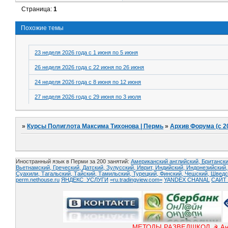
Страница:
1
Похожие темы
23 неделя 2026 года с 1 июня по 5 июня
26 неделя 2026 года с 22 июня по 26 июня
24 неделя 2026 года с 8 июня по 12 июня
27 неделя 2026 года с 29 июня по 3 июля
»
Курсы Полиглота Максима Тихонова | Пермь
»
Архив Форума (с 2
Иностранный язык в Перми за 200 занятий:
Американский английский, Британски
Вьетнамский,
Греческий,
Датский,
Зулусский,
Иврит,
Индийский,
Индонезийский
Суахили,
Тагальский,
Тайский,
Тамильский,
Турецкий,
Финский,
Чешский,
Шведс
perm.nethouse.ru
ЯНДЕКС_УСЛУГИ
=ru.tradingview.com=
YANDEX CHANAL
САЙТ 
МЕТОДЫ РАЗВЕДШКОЛ ☭ Англий