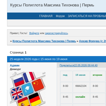
Курсы Полиглота Максима Тихонова | Пермь
ГЛАВНАЯ
Форум
ЗАПИСАТЬСЯ НА ПРОБНЫ
Привет, Гость!
Войдите
или
зарегистрируйтесь
.
»
Курсы Полиглота Максима Тихонова | Пермь
»
Архив Форума (с 2
Страница:
1
25 неделя 2026 года с 15 июня по 19 июня
Админ
Поделиться
22.05.2026 09:44:40
Демиург
пнд
15 июня
вторник
8-00
КМА2104
8-00
8-45
онлайн
8-45