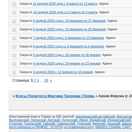
Закрыта
11 неделя 2026 года с 9 марта по 13 марта
Админ
Закрыта
10 неделя 2026 года со 2 марта по 6 марта
Админ
Закрыта
9 неделя 2026 года с 23 февраля по 27 февраля
Админ
Закрыта
8 неделя 2026 года с 16 февраля по 20 февраля
Админ
Закрыта
7 неделя 2026 года с 9 февраля по 13 февраля
Админ
Закрыта
6 неделя 2026 года со 2 февраля по 6 февраля
Админ
Закрыта
5 неделя 2026 года с 26 января по 30 января
Админ
Закрыта
4 неделя 2026 года с 19 января по 23 января
Админ
Закрыта
3 неделя 2026 с 12 января по 16 января
Админ
Страница:
1
2
3
…
28
»
»
Курсы Полиглота Максима Тихонова | Пермь
»
Архив Форума (с 2
Иностранный язык в Перми за 200 занятий:
Американский английский, Британски
Вьетнамский,
Греческий,
Датский,
Зулусский,
Иврит,
Индийский,
Индонезийский
Суахили,
Тагальский,
Тайский,
Тамильский,
Турецкий,
Финский,
Чешский,
Шведс
perm.nethouse.ru
ЯНДЕКС_УСЛУГИ
=ru.tradingview.com=
YANDEX CHANAL
САЙТ 