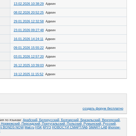
13.02.2026 10:38:29
Админ
08.02.2026 20:52:25
Админ
29.01.2026 12:32:58
Админ
23.01.2026 09:27:48
Админ
16.01.2026 14:24:11
Админ
09.01.2026 15:55:22
Админ
03.01.2026 12:57:20
Админ
26.12.2025 10:39:03
Админ
19.12.2025 11:15:52
Админ
создать форум бесплатно
ия по языкам:
Арабский,
Белорусский,
Болгарский,
Бразильский,
Венгерский,
,
Норвежский,
Персидский,
Португальский,
Польский,
Румынский,
Русский,
AN BONDS NOW
Mail.ru
HSK
КРУЗ
НОВОСТИ СМАРТЛАБ
SMART-LAB
tihonow-
ы