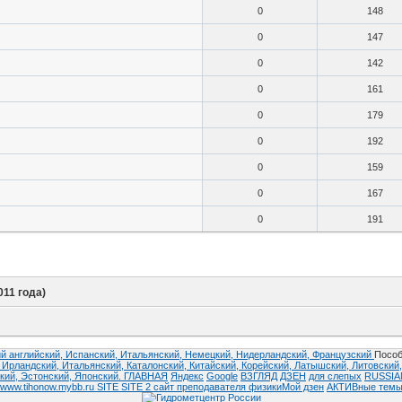
0
148
0
147
0
142
0
161
0
179
0
192
0
159
0
167
0
191
011 года)
й английский,
Испанский,
Итальянский,
Немецкий,
Нидерландский,
Французский
Пособ
,
Ирландский,
Итальянский,
Каталонский,
Китайский,
Корейский,
Латышский,
Литовский
кий,
Эстонский,
Японский.
ГЛАВНАЯ
Яндекс
Google
ВЗГЛЯД
ДЗЕН
для слепых
RUSSI
www.tihonow.mybb.ru
SITE
SITE 2
сайт преподавателя физики
Мой дзен
АКТИВные тем