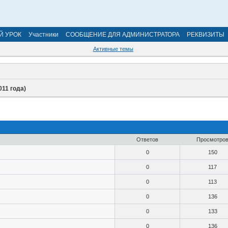
Й УРОК
Участники
СООБЩЕНИЕ ДЛЯ АДМИНИСТРАТОРА
РЕКВИЗИТЫ
Активные темы
011 года)
Ответов
Просмотро
0
150
0
117
0
113
0
136
0
133
0
136