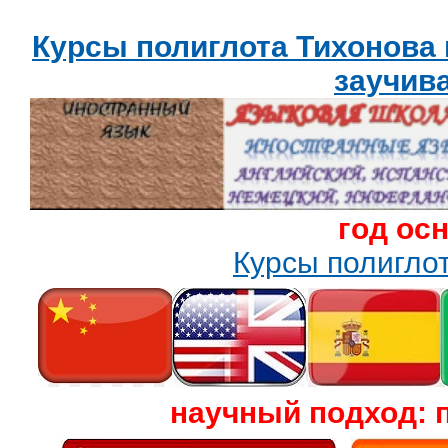
Курсы полиглота Тихонова
заучив
год ос
Курсы полигл
научный подход: 