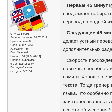
Первые 45 минут
к
продолжает набирать
перевод на родной яз
Следующие 45 ми
Откуда:
Пермь
Зарегистрирован
: 18.07.2011
делает устный перево
Приглашений:
0
Сообщений:
2373
дополнительных зада
Уважение:
+36
Пол:
Мужской
Возраст:
51
[1974-09-14]
Скорость прохождени
Провел на форуме:
5 месяцев 18 дней
Последний визит:
навыков, способност
Сегодня 05:26:54
памяти. Хорошо, есл
текста. Тогда тренер
языка, что особенно 
заинтересованность 
все эти объяснения б