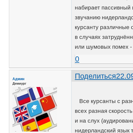
набирает пассивный 
звучанию нидерландс
курсанту различные 
в случаях затруднённ
или шумовых помех - 
0
Поделиться
22.0
Админ
Демиург
Все курсанты с разн
всех разная скорость
и на слух (аудирован
нидерландский язык т