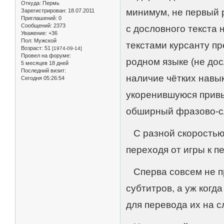
Откуда:
Пермь
минимум, не первый р
Зарегистрирован
: 18.07.2011
Приглашений:
0
Сообщений:
2373
с дословного текста 
Уважение:
+36
Пол:
Мужской
текстами курсанту пр
Возраст:
51
[1974-09-14]
Провел на форуме:
родном языке (не дос
5 месяцев 18 дней
Последний визит:
наличие чётких навы
Сегодня 05:26:54
укоренившуюся привы
обширный фразово-с
С разной скоростью
переходя от игры к п
Сперва совсем не п
субтитров, а уж ког
для перевода их на сл