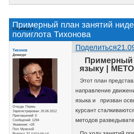
Примерный план занятий нид
Страница:
1
полиглота Тихонова
Поделиться
21.0
Тихонов
Демиург
Примерный 
языку | МЕТО
Этот план представл
направление движени
языка и призван осв
Откуда:
Пермь
курсант сталкиваютс
Зарегистрирован
: 26.06.2012
Приглашений:
0
методов разведывате
Сообщений:
1294
Уважение:
+28
Пол:
Мужской
По ходу занятий пре
Возраст:
51
[1974-09-14]