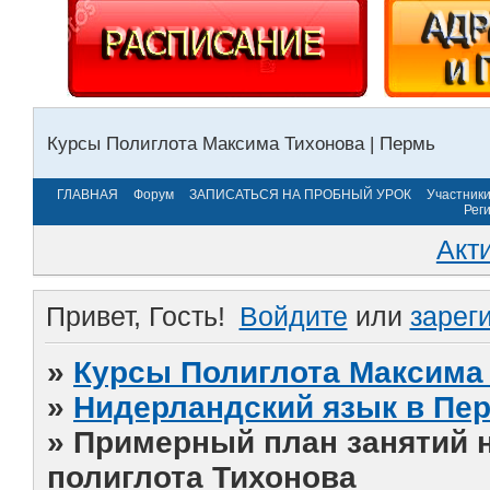
Курсы Полиглота Максима Тихонова | Пермь
ГЛАВНАЯ
Форум
ЗАПИСАТЬСЯ НА ПРОБНЫЙ УРОК
Участник
Рег
Акт
Привет, Гость!
Войдите
или
зарег
»
Курсы Полиглота Максима 
»
Нидерландский язык в Пе
»
Примерный план занятий
полиглота Тихонова