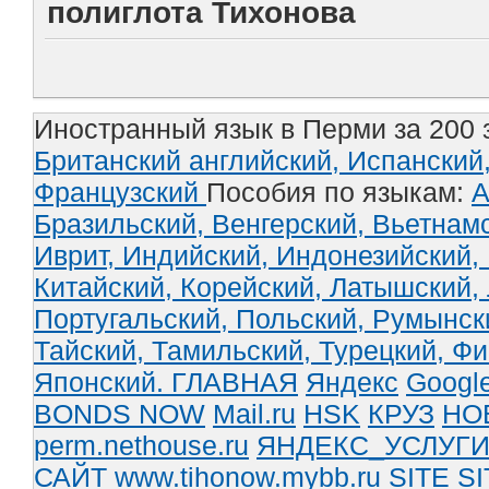
полиглота Тихонова
Иностранный язык в Перми за 200 
Британский английский,
Испанский
Французский
Пособия по языкам:
А
Бразильский,
Венгерский,
Вьетнам
Иврит,
Индийский,
Индонезийский,
Китайский,
Корейский,
Латышский,
Португальский,
Польский,
Румынск
Тайский,
Тамильский,
Турецкий,
Фи
Японский.
ГЛАВНАЯ
Яндекс
Googl
BONDS NOW
Mail.ru
HSK
КРУЗ
НО
perm.nethouse.ru
ЯНДЕКС_УСЛУГ
САЙТ www.tihonow.mybb.ru
SITE
SI