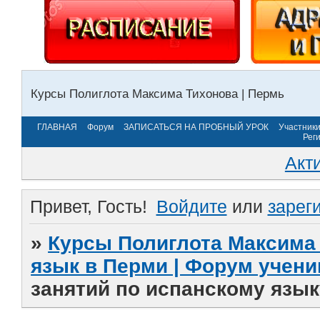
Курсы Полиглота Максима Тихонова | Пермь
ГЛАВНАЯ
Форум
ЗАПИСАТЬСЯ НА ПРОБНЫЙ УРОК
Участник
Рег
Акт
Привет, Гость!
Войдите
или
зарег
»
Курсы Полиглота Максима 
язык в Перми | Форум учени
занятий по испанскому язы