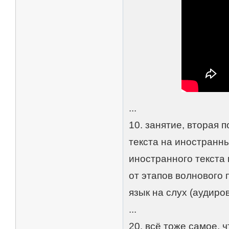
...
10. занятие, вторая 
текста на иностранн
иностранного текста 
от этапов волнового
язык на слух (аудиро
...
20. всё тоже самое, 