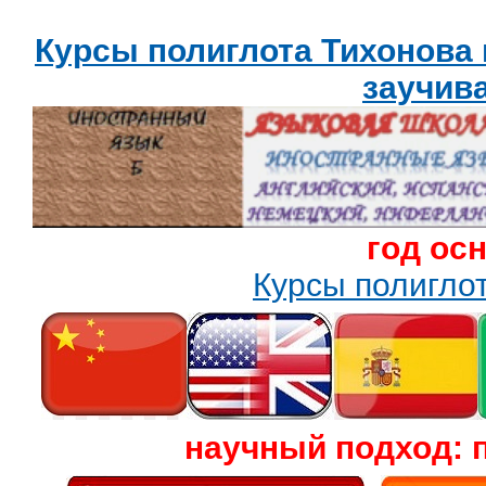
Курсы полиглота Тихонова
заучив
год ос
Курсы полигл
научный подход: 