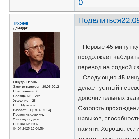
0
Поделиться
22.0
Тихонов
Демиург
Первые 45 минут курс
продолжает набирать
перевод на родной яз
Следующие 45 минут 
Откуда:
Пермь
делает устный перево
Зарегистрирован
: 26.06.2012
Приглашений:
0
Сообщений:
1294
дополнительных зада
Уважение:
+28
Пол:
Мужской
Скорость прохождени
Возраст:
51
[1974-09-14]
Провел на форуме:
навыков, способност
2 месяца 7 дней
Последний визит:
памяти. Хорошо, есл
04.04.2025 10:00:59
текста. Тогда тренер