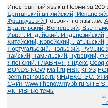
Иностранный язык в Перми за 200 
Британский английский,
Испанский
Французский
Пособия по языкам:
А
Бразильский,
Венгерский,
Вьетнам
Иврит,
Индийский,
Индонезийский,
Китайский,
Корейский,
Латышский,
Португальский,
Польский,
Румынск
Тайский,
Тамильский,
Турецкий,
Фи
Японский.
ГЛАВНАЯ
Яндекс
Googl
BONDS NOW
Mail.ru
HSK
КРУЗ
НО
perm.nethouse.ru
ЯНДЕКС_УСЛУГ
САЙТ www.tihonow.mybb.ru
SITE
SI
АКТИВные темы