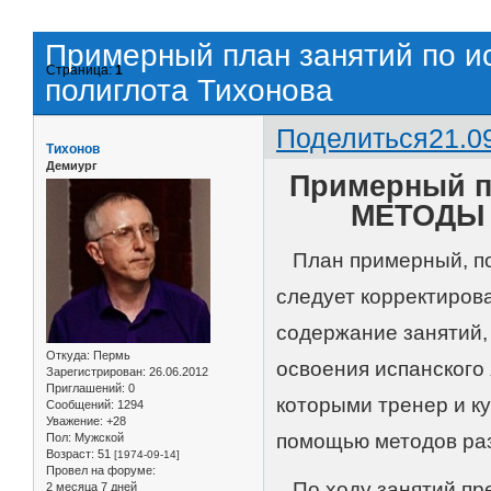
Примерный план занятий по и
Страница:
1
полиглота Тихонова
Поделиться
21.0
Тихонов
Демиург
Примерный пл
МЕТОДЫ п
План примерный, пот
следует корректиров
содержание занятий,
Откуда:
Пермь
освоения испанского
Зарегистрирован
: 26.06.2012
Приглашений:
0
которыми тренер и ку
Сообщений:
1294
Уважение:
+28
помощью методов ра
Пол:
Мужской
Возраст:
51
[1974-09-14]
Провел на форуме:
По ходу занятий пре
2 месяца 7 дней