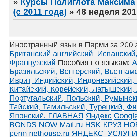
»
Курсы Полиглота Максима 
(с 2011 года)
»
48 неделя 201
Иностранный язык в Перми за 200 
Британский английский,
Испанский
Французский
Пособия по языкам:
А
Бразильский,
Венгерский,
Вьетнам
Иврит,
Индийский,
Индонезийский,
Китайский,
Корейский,
Латышский,
Португальский,
Польский,
Румынск
Тайский,
Тамильский,
Турецкий,
Фи
Японский.
ГЛАВНАЯ
Яндекс
Googl
BONDS NOW
Mail.ru
HSK
КРУЗ
НО
perm.nethouse.ru
ЯНДЕКС_УСЛУГ