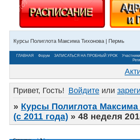
Курсы Полиглота Максима Тихонова | Пермь
ГЛАВНАЯ
Форум
ЗАПИСАТЬСЯ НА ПРОБНЫЙ УРОК
Участник
Рег
Акт
Привет, Гость!
Войдите
или
зарег
»
Курсы Полиглота Максима 
(с 2011 года)
»
48 неделя 201
Страница:
«
1
2
3
»