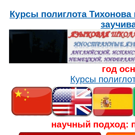
Курсы полиглота Тихонова
заучив
год ос
Курсы полигл
научный подход: 