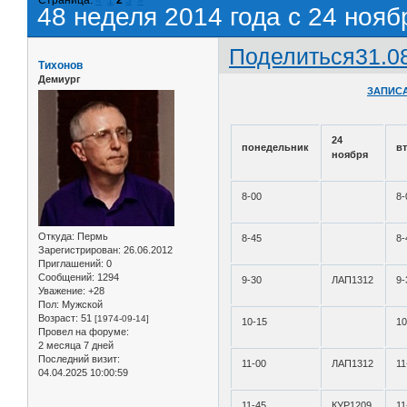
48 неделя 2014 года с 24 нояб
Поделиться
31.0
Тихонов
Демиург
ЗАПИСА
24
понедельник
в
ноября
8-00
8-
Откуда:
Пермь
8-45
8-
Зарегистрирован
: 26.06.2012
Приглашений:
0
Сообщений:
1294
9-30
ЛАП1312
9-
Уважение:
+28
Пол:
Мужской
Возраст:
51
[1974-09-14]
10-15
10
Провел на форуме:
2 месяца 7 дней
Последний визит:
11-00
ЛАП1312
11
04.04.2025 10:00:59
11-45
КУР1209
11