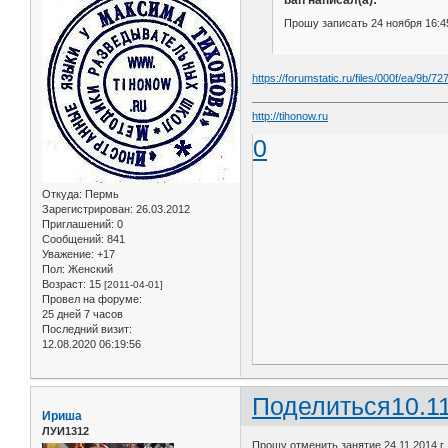
Прошу записать 24 ноября 16:45
https://forumstatic.ru/files/000f/ea/9b/72
http://tihonow.ru
0
Откуда:
Пермь
Зарегистрирован
: 26.03.2012
Приглашений:
0
Сообщений:
841
Уважение:
+17
Пол:
Женский
Возраст:
15
[2011-04-01]
Провел на форуме:
25 дней 7 часов
Последний визит:
12.08.2020 06:19:56
Поделиться
10.1
Ириша
ЛУИ1312
Прошу отменить занятие 24.11.2014 г.