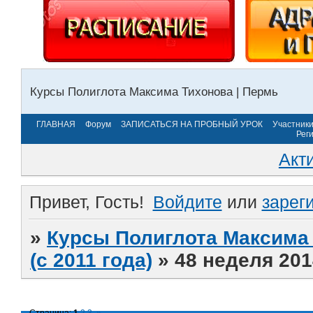
Курсы Полиглота Максима Тихонова | Пермь
ГЛАВНАЯ
Форум
ЗАПИСАТЬСЯ НА ПРОБНЫЙ УРОК
Участник
Рег
Акт
Привет, Гость!
Войдите
или
зарег
»
Курсы Полиглота Максима 
(с 2011 года)
»
48 неделя 201
Страница:
1
2
3
»