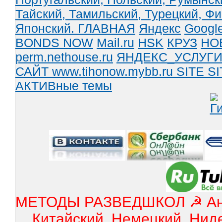
Тайский,
Тамильский,
Турецкий,
Фи
Японский.
ГЛАВНАЯ
Яндекс
Googl
BONDS NOW
Mail.ru
HSK
КРУЗ
НО
perm.nethouse.ru
ЯНДЕКС_УСЛУГ
САЙТ www.tihonow.mybb.ru
SITE
SI
АКТИВные темы
МЕТОДЫ РАЗВЕДШКОЛ ☭ Англ
Китайский, Немецкий, Нид