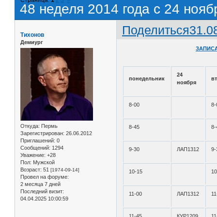
48 неделя 2014 года с 24 нояб
Поделиться
31.0
Тихонов
Демиург
ЗАПИСА
24
понедельник
в
ноября
8-00
8-
Откуда:
Пермь
8-45
8-
Зарегистрирован
: 26.06.2012
Приглашений:
0
Сообщений:
1294
9-30
ЛАП1312
9-
Уважение:
+28
Пол:
Мужской
Возраст:
51
[1974-09-14]
10-15
10
Провел на форуме:
2 месяца 7 дней
Последний визит:
11-00
ЛАП1312
11
04.04.2025 10:00:59
11-45
КУР1209
11