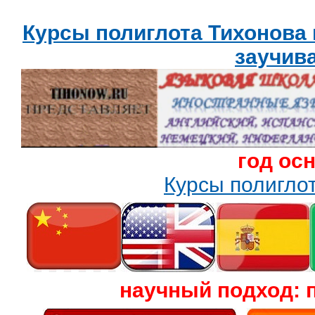
Курсы полиглота Тихонова
заучив
год ос
Курсы полигл
научный подход: 