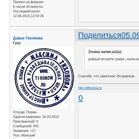
Провел на форуме:
6 часов 34 минуты
Последний визит:
12.06.2015 12:54:26
Поделиться
05.0
Дарья Тихонова
Гуру
Элина написал(а):
добрый вечер!!в графе- написан
Спасибо, что заметили. Исправила.
http://tihonow.ru
0
Откуда:
Пермь
Зарегистрирован
: 26.03.2012
Приглашений:
0
Сообщений:
841
Уважение:
+17
Пол:
Женский